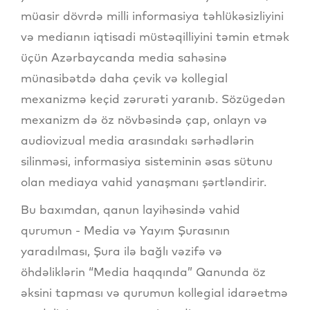
müasir dövrdə milli informasiya təhlükəsizliyini
və medianın iqtisadi müstəqilliyini təmin etmək
üçün Azərbaycanda media sahəsinə
münasibətdə daha çevik və kollegial
mexanizmə keçid zərurəti yaranıb. Sözügedən
mexanizm də öz növbəsində çap, onlayn və
audiovizual media arasındakı sərhədlərin
silinməsi, informasiya sisteminin əsas sütunu
olan mediaya vahid yanaşmanı şərtləndirir.
Bu baxımdan, qanun layihəsində vahid
qurumun - Media və Yayım Şurasının
yaradılması, Şura ilə bağlı vəzifə və
öhdəliklərin “Media haqqında” Qanunda öz
əksini tapması və qurumun kollegial idarəetmə