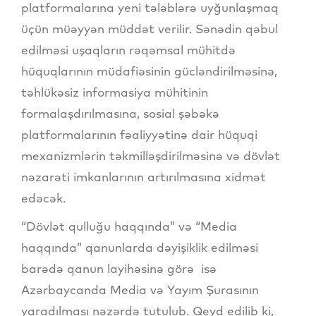
platformalarına yeni tələblərə uyğunlaşmaq
üçün müəyyən müddət verilir. Sənədin qəbul
edilməsi uşaqların rəqəmsal mühitdə
hüquqlarının müdafiəsinin gücləndirilməsinə,
təhlükəsiz informasiya mühitinin
formalaşdırılmasına, sosial şəbəkə
platformalarının fəaliyyətinə dair hüquqi
mexanizmlərin təkmilləşdirilməsinə və dövlət
nəzarəti imkanlarının artırılmasına xidmət
edəcək.
“Dövlət qulluğu haqqında” və “Media
haqqında” qanunlarda dəyişiklik edilməsi
barədə qanun layihəsinə görə isə
Azərbaycanda Media və Yayım Şurasının
yaradılması nəzərdə tutulub. Qeyd edilib ki,