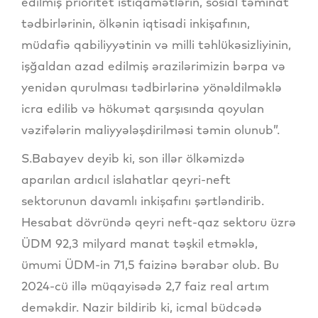
edilmiş prioritet istiqamətlərin, sosial təminat
tədbirlərinin, ölkənin iqtisadi inkişafının,
müdafiə qabiliyyətinin və milli təhlükəsizliyinin,
işğaldan azad edilmiş ərazilərimizin bərpa və
yenidən qurulması tədbirlərinə yönəldilməklə
icra edilib və hökumət qarşısında qoyulan
vəzifələrin maliyyələşdirilməsi təmin olunub”.
S.Babayev deyib ki, son illər ölkəmizdə
aparılan ardıcıl islahatlar qeyri-neft
sektorunun davamlı inkişafını şərtləndirib.
Hesabat dövründə qeyri neft-qaz sektoru üzrə
ÜDM 92,3 milyard manat təşkil etməklə,
ümumi ÜDM-in 71,5 faizinə bərabər olub. Bu
2024-cü illə müqayisədə 2,7 faiz real artım
deməkdir. Nazir bildirib ki, icmal büdcədə