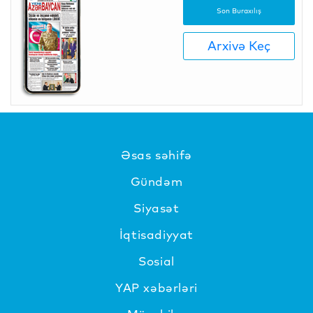
Son Buraxılış
Arxivə Keç
Əsas səhifə
Gündəm
Siyasət
İqtisadiyyat
Sosial
YAP xəbərləri