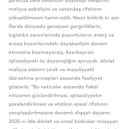
şəraitdə belə ölkəmizin dayanıqlı inkişafını,
maliyyə sabitliyini və vətəndaş rifahının
yüksəldilməsini təmin edib. Nazir bildirib ki, son
illərdə dünyada geosiyasi gərginliklərin,
logistika zəncirlərində pozuntuların, enerji və
ərzaq bazarlarındakı dəyişkənliyin davam
etməsinə baxmayaraq, Azərbaycan
iqtisadiyyatı öz dayanıqlığını qoruyub, dövlət
maliyyə sistemi çevik və məsuliyyətli
idarəetmə prinsipləri əsasında fəaliyyət
göstərib: “Bu nəticələr əsasında fiskal
intizamın gücləndirilməsi, iqtisadiyyatın
şaxələndirilməsi və əhalinin sosial rifahının
yaxşılaşdırılmasına davamlı diqqət dayanır.
2025-ci ildə dövlət və icmal büdcələr müəyyən