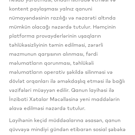
kontent paylaşması yalnız qanuni
nümayəndəsinin razılığı və nəzarəti altında
mümkün olacağı nəzərdə tutulur. Həmçinin
platforma provayderlərinin uşaqların
təhlükəsizliyinin təmin edilməsi, zərərli
məzmunun qarşısının alınması, fərdi
məlumatların qorunması, təhlükəli
məlumatların operativ şəkildə silinməsi və
dövlət orqanları ilə əməkdaşlıq etməsi ilə bağlı
vəzifələri müəyyən edilir. Qanun layihəsi ilə
İnzibati Xətalar Məcəlləsinə yeni maddələrin
əlavə edilməsi nəzərdə tutulur.
Layihənin keçid müddəalarına əsasən, qanun
qüvvəyə mindiyi gündən etibarən sosial şəbəkə