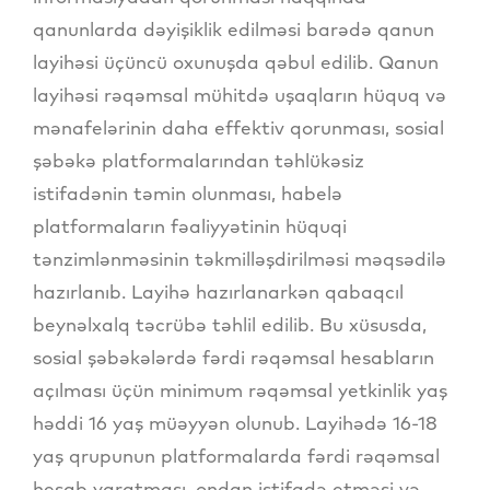
qanunlarda dəyişiklik edilməsi barədə qanun
layihəsi üçüncü oxunuşda qəbul edilib. Qanun
layihəsi rəqəmsal mühitdə uşaqların hüquq və
mənafelərinin daha effektiv qorunması, sosial
şəbəkə platformalarından təhlükəsiz
istifadənin təmin olunması, habelə
platformaların fəaliyyətinin hüquqi
tənzimlənməsinin təkmilləşdirilməsi məqsədilə
hazırlanıb. Layihə hazırlanarkən qabaqcıl
beynəlxalq təcrübə təhlil edilib. Bu xüsusda,
sosial şəbəkələrdə fərdi rəqəmsal hesabların
açılması üçün minimum rəqəmsal yetkinlik yaş
həddi 16 yaş müəyyən olunub. Layihədə 16-18
yaş qrupunun platformalarda fərdi rəqəmsal
hesab yaratması, ondan istifadə etməsi və