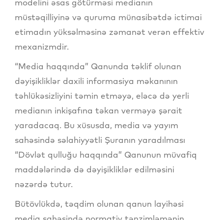
modelini əsas götürməsi medianın
müstəqilliyinə və quruma münasibətdə ictimai
etimadın yüksəlməsinə zəmanət verən effektiv
mexanizmdir.
“Media haqqında” Qanunda təklif olunan
dəyişikliklər daxili informasiya məkanının
təhlükəsizliyini təmin etməyə, eləcə də yerli
medianın inkişafına təkan verməyə şərait
yaradacaq. Bu xüsusda, media və yayım
sahəsində səlahiyyətli Şuranın yaradılması
“Dövlət qulluğu haqqında” Qanunun müvafiq
maddələrində də dəyişikliklər edilməsini
nəzərdə tutur.
Bütövlükdə, təqdim olunan qanun layihəsi
media sahəsində normativ tənzimləmənin