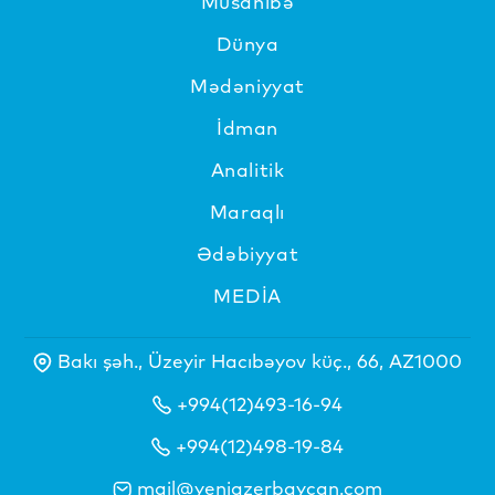
Müsahibə
Dünya
Mədəniyyat
İdman
Analitik
Maraqlı
Ədəbiyyat
MEDİA
Bakı şəh., Üzeyir Hacıbəyov küç., 66, AZ1000
+994(12)493-16-94
+994(12)498-19-84
mail@yeniazerbaycan.com