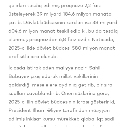
gəlirləri təsdiq edilmiş proqnozu 2,2 faiz
üstələyərək 39 milyard 184,6 milyon manata
çatıb. Dövlət büdcəsinin xərcləri isə 38 milyard
604,6 milyon manat təşkil edib ki, bu da təsdiq
olunmuş proqnozdan 6,8 faiz azdır. Nəticədə,
2025-ci ildə dövlət büdcəsi 580 milyon manat
profisitlə icra olunub.
İclasda iştirak edən maliyyə naziri Sahil
Babayev çıxış edərək millət vəkillərinin
qaldırdığı məsələlərə aydınlıq gətirib, bir sıra
sualları cavablandırıb. Onun sözlərinə görə,
2025-ci ilin dövlət büdcəsinin icrası göstərir ki,
Prezident İlham Əliyev tərəfindən müəyyən
edilmiş inkişaf kursu mürəkkəb qlobal iqtisadi