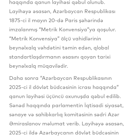
haqqında qanun layihəsi qəbul olunub.
Layihəyə əsasən, Azərbaycan Respublikası
1875-ci il mayın 20-də Paris şəhərində
imzalanmış “Metrik Konvensiya”ya qoşulur.
“Metrik Konvensiya” ölçü vahidlərinin
beynəlxalq vəhdətini təmin edən, qlobal
standartlaşdırmanın əsasını qoyan tarixi
beynəlxalq müqavilədir.
Daha sonra “Azərbaycan Respublikasının
2025-ci il dövlət büdcəsinin icrası haqqında”
qanun layihəsi üçüncü oxunuşda qəbul edilib.
Sənəd haqqında parlamentin İqtisadi siyasət,
sənaye və sahibkarlıq komitəsinin sədri Azər
Əmiraslanov məlumat verib. Layihəyə əsasən,
2025-ci ildə Azərbaycanın dövlət büdcəsinin