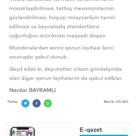
müasirləşdirilməsi, tətbiq mexanizmlərinin
gücləndirilməsi, hüquqi müəyyənliyin təmin
edilməsi və beynəlxalq standartlara
uyğunluğun artırılması məqsədi daşıyır.
Müzakirələrdən sonra qanun layihəsi ikinci
oxunuşda qəbul olunub.
Qeyd edək ki, deputatlar iclasın gündəliyində
olan digər qanun layihələrini də qəbul ediblər.
Nardar BAYRAMLI
Paylaş:
Baxılıb: 410 dəfə
E-qəzet