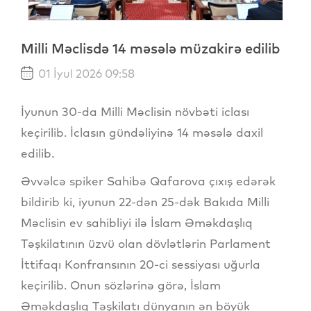
Milli Məclisdə 14 məsələ müzakirə edilib
01 İyul 2026 09:58
İyunun 30-da Milli Məclisin növbəti iclası
keçirilib. İclasın gündəliyinə 14 məsələ daxil
edilib.
Əvvəlcə spiker Sahibə Qafarova çıxış edərək
bildirib ki, iyunun 22-dən 25-dək Bakıda Milli
Məclisin ev sahibliyi ilə İslam Əməkdaşlıq
Təşkilatının üzvü olan dövlətlərin Parlament
İttifaqı Konfransının 20-ci sessiyası uğurla
keçirilib. Onun sözlərinə görə, İslam
Əməkdaşlıq Təşkilatı dünyanın ən böyük