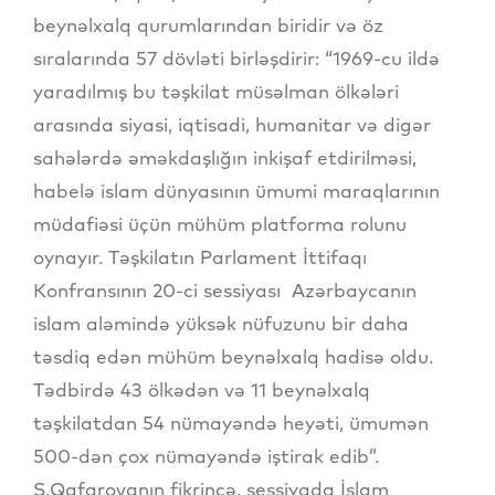
beynəlxalq qurumlarından biridir və öz
sıralarında 57 dövləti birləşdirir: “1969-cu ildə
yaradılmış bu təşkilat müsəlman ölkələri
arasında siyasi, iqtisadi, humanitar və digər
sahələrdə əməkdaşlığın inkişaf etdirilməsi,
habelə islam dünyasının ümumi maraqlarının
müdafiəsi üçün mühüm platforma rolunu
oynayır. Təşkilatın Parlament İttifaqı
Konfransının 20-ci sessiyası Azərbaycanın
islam aləmində yüksək nüfuzunu bir daha
təsdiq edən mühüm beynəlxalq hadisə oldu.
Tədbirdə 43 ölkədən və 11 beynəlxalq
təşkilatdan 54 nümayəndə heyəti, ümumən
500-dən çox nümayəndə iştirak edib”.
S.Qafarovanın fikrincə, sessiyada İslam