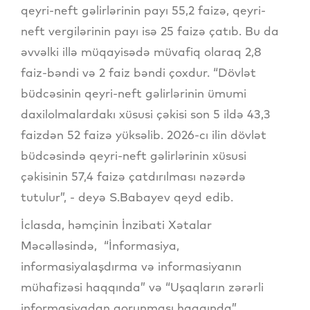
qeyri-neft gəlirlərinin payı 55,2 faizə, qeyri-
neft vergilərinin payı isə 25 faizə çatıb. Bu da
əvvəlki illə müqayisədə müvafiq olaraq 2,8
faiz-bəndi və 2 faiz bəndi çoxdur. “Dövlət
büdcəsinin qeyri-neft gəlirlərinin ümumi
daxilolmalardakı xüsusi çəkisi son 5 ildə 43,3
faizdən 52 faizə yüksəlib. 2026-cı ilin dövlət
büdcəsində qeyri-neft gəlirlərinin xüsusi
çəkisinin 57,4 faizə çatdırılması nəzərdə
tutulur”, - deyə S.Babayev qeyd edib.
İclasda, həmçinin İnzibati Xətalar
Məcəlləsində, “İnformasiya,
informasiyalaşdırma və informasiyanın
mühafizəsi haqqında” və “Uşaqların zərərli
informasiyadan qorunması haqqında”