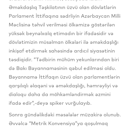
Əməkdaşlıq Təşkilatının üzvü olan dövlətlərin
Parlament İttifaqına sədrliyin Azərbaycan Milli
Məclisinə təhvil verilməsi ölkəmizə göstərilən
yüksək beynəlxalq etimadın bir ifadəsidir və
dövlətimizin müsəlman ölkələri ilə əməkdaşlığı
inkişaf etdirmək sahəsində ardıcıl siyasətinin
təsdiqidir. “Tədbirin mühüm yekunlarından biri
də Bakı Bəyannaməsinin qəbul edilməsi oldu.
Bəyannamə İttifaqın üzvü olan parlamentlərin
qarşılıqlı əlaqəni və əməkdaşlığı, həmrəyliyi və
dialoqu daha da möhkəmləndirmək əzmini
ifadə edir”,-deyə spiker vurğulayıb.
Sonra gündəlikdəki məsələlər müzakirə olunub.
Əvvəlcə “Metrik Konvensiya”ya qoşulmaq