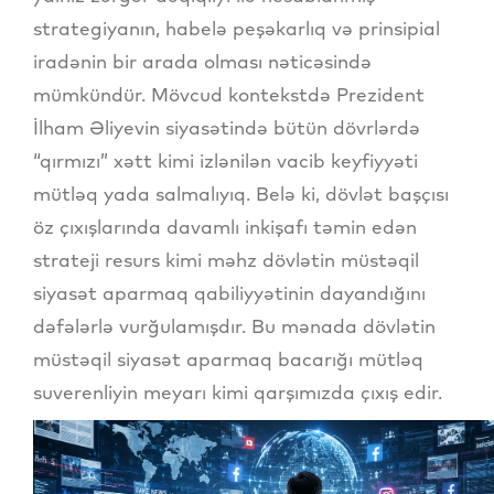
strategiyanın, habelə peşəkarlıq və prinsipial
iradənin bir arada olması nəticəsində
mümkündür. Mövcud kontekstdə Prezident
İlham Əliyevin siyasətində bütün dövrlərdə
“qırmızı” xətt kimi izlənilən vacib keyfiyyəti
mütləq yada salmalıyıq. Belə ki, dövlət başçısı
öz çıxışlarında davamlı inkişafı təmin edən
strateji resurs kimi məhz dövlətin müstəqil
siyasət aparmaq qabiliyyətinin dayandığını
dəfələrlə vurğulamışdır. Bu mənada dövlətin
müstəqil siyasət aparmaq bacarığı mütləq
suverenliyin meyarı kimi qarşımızda çıxış edir.