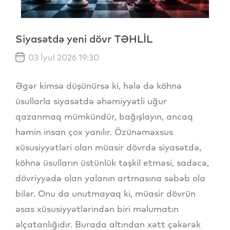
Siyasətdə yeni dövr TƏHLİL
03 İyul 2026 19:30
Əgər kimsə düşünürsə ki, hələ də köhnə
üsullarla siyasətdə əhəmiyyətli uğur
qazanmaq mümkündür, bağışlayın, ancaq
həmin insan çox yanılır. Özünəməxsus
xüsusiyyətləri olan müasir dövrdə siyasətdə,
köhnə üsulların üstünlük təşkil etməsi, sadəcə,
dövriyyədə olan yalanın artmasına səbəb ola
bilər. Onu da unutmayaq ki, müasir dövrün
əsas xüsusiyyətlərindən biri məlumatın
əlçatanlığıdır. Burada altından xətt çəkərək