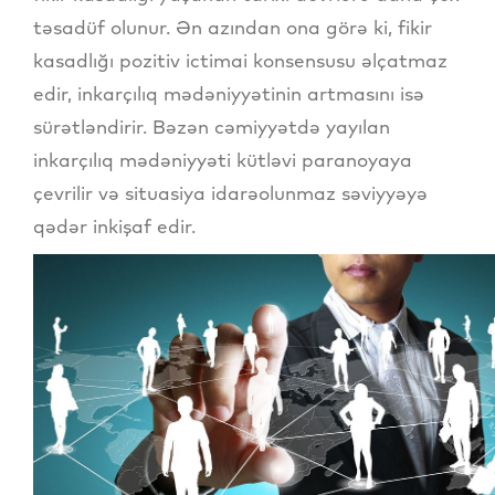
təsadüf olunur. Ən azından ona görə ki, fikir
kasadlığı pozitiv ictimai konsensusu əlçatmaz
edir, inkarçılıq mədəniyyətinin artmasını isə
sürətləndirir. Bəzən cəmiyyətdə yayılan
inkarçılıq mədəniyyəti kütləvi paranoyaya
çevrilir və situasiya idarəolunmaz səviyyəyə
qədər inkişaf edir.