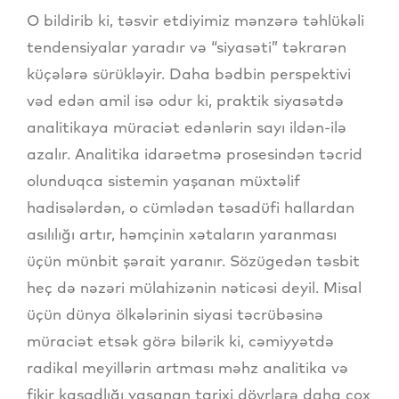
O bildirib ki, təsvir etdiyimiz mənzərə təhlükəli
tendensiyalar yaradır və “siyasəti” təkrarən
küçələrə sürükləyir. Daha bədbin perspektivi
vəd edən amil isə odur ki, praktik siyasətdə
analitikaya müraciət edənlərin sayı ildən-ilə
azalır. Analitika idarəetmə prosesindən təcrid
olunduqca sistemin yaşanan müxtəlif
hadisələrdən, o cümlədən təsadüfi hallardan
asılılığı artır, həmçinin xətaların yaranması
üçün münbit şərait yaranır. Sözügedən təsbit
heç də nəzəri mülahizənin nəticəsi deyil. Misal
üçün dünya ölkələrinin siyasi təcrübəsinə
müraciət etsək görə bilərik ki, cəmiyyətdə
radikal meyillərin artması məhz analitika və
fikir kasadlığı yaşanan tarixi dövrlərə daha çox