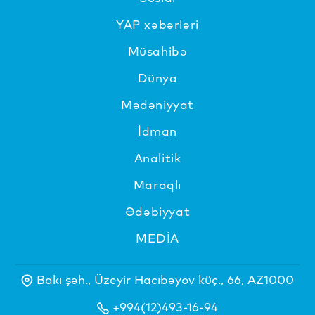
YAP xəbərləri
Müsahibə
Dünya
Mədəniyyat
İdman
Analitik
Maraqlı
Ədəbiyyat
MEDİA
Bakı şəh., Üzeyir Hacıbəyov küç., 66, AZ1000
+994(12)493-16-94