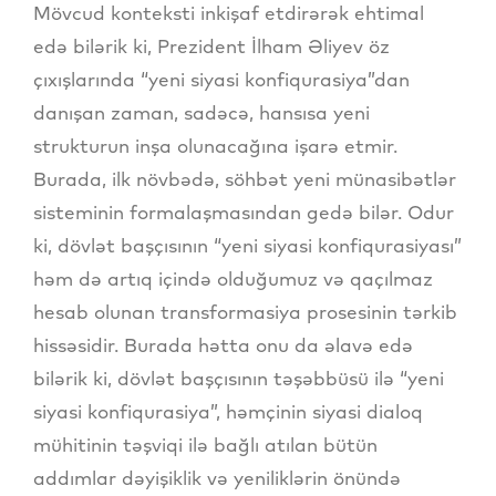
Mövcud konteksti inkişaf etdirərək ehtimal
edə bilərik ki, Prezident İlham Əliyev öz
çıxışlarında “yeni siyasi konfiqurasiya”dan
danışan zaman, sadəcə, hansısa yeni
strukturun inşa olunacağına işarə etmir.
Burada, ilk növbədə, söhbət yeni münasibətlər
sisteminin formalaşmasından gedə bilər. Odur
ki, dövlət başçısının “yeni siyasi konfiqurasiyası”
həm də artıq içində olduğumuz və qaçılmaz
hesab olunan transformasiya prosesinin tərkib
hissəsidir. Burada hətta onu da əlavə edə
bilərik ki, dövlət başçısının təşəbbüsü ilə “yeni
siyasi konfiqurasiya”, həmçinin siyasi dialoq
mühitinin təşviqi ilə bağlı atılan bütün
addımlar dəyişiklik və yeniliklərin önündə