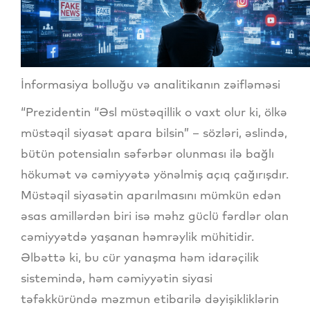
İnformasiya bolluğu və analitikanın zəifləməsi
“Prezidentin “Əsl müstəqillik o vaxt olur ki, ölkə
müstəqil siyasət apara bilsin” – sözləri, əslində,
bütün potensialın səfərbər olunması ilə bağlı
hökumət və cəmiyyətə yönəlmiş açıq çağırışdır.
Müstəqil siyasətin aparılmasını mümkün edən
əsas amillərdən biri isə məhz güclü fərdlər olan
cəmiyyətdə yaşanan həmrəylik mühitidir.
Əlbəttə ki, bu cür yanaşma həm idarəçilik
sistemində, həm cəmiyyətin siyasi
təfəkküründə məzmun etibarilə dəyişikliklərin