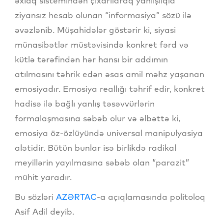
əxlaq sistemindən çıxarılaraq yanlışlıqla
ziyansız hesab olunan “informasiya” sözü ilə
əvəzlənib. Müşahidələr göstərir ki, siyasi
münasibətlər müstəvisində konkret fərd və
kütlə tərəfindən hər hansı bir addımın
atılmasını təhrik edən əsas amil məhz yaşanan
emosiyadır. Emosiya reallığı təhrif edir, konkret
hadisə ilə bağlı yanlış təsəvvürlərin
formalaşmasına səbəb olur və əlbəttə ki,
emosiya öz-özlüyündə universal manipulyasiya
alətidir. Bütün bunlar isə birlikdə radikal
meyillərin yayılmasına səbəb olan “parazit”
mühit yaradır.
Bu sözləri
AZƏRTAC
-a açıqlamasında politoloq
Asif Adil deyib.