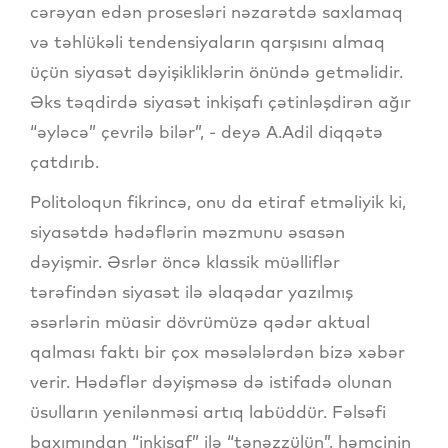
cərəyan edən prosesləri nəzarətdə saxlamaq
və təhlükəli tendensiyaların qarşısını almaq
üçün siyasət dəyişikliklərin önündə getməlidir.
Əks təqdirdə siyasət inkişafı çətinləşdirən ağır
“əyləcə” çevrilə bilər”, - deyə A.Adil diqqətə
çatdırıb.
Politoloqun fikrincə, onu da etiraf etməliyik ki,
siyasətdə hədəflərin məzmunu əsasən
dəyişmir. Əsrlər öncə klassik müəlliflər
tərəfindən siyasət ilə əlaqədar yazılmış
əsərlərin müasir dövrümüzə qədər aktual
qalması faktı bir çox məsələlərdən bizə xəbər
verir. Hədəflər dəyişməsə də istifadə olunan
üsulların yenilənməsi artıq labüddür. Fəlsəfi
baxımından “inkişaf” ilə “tənəzzülün”, həmçinin