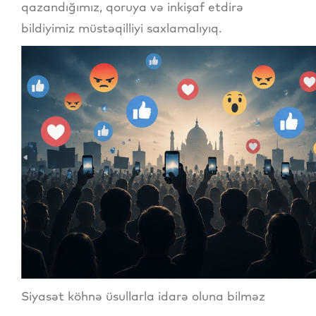
qazandığımız, qoruya və inkişaf etdirə
bildiyimiz müstəqilliyi saxlamalıyıq.
Siyasət köhnə üsullarla idarə oluna bilməz