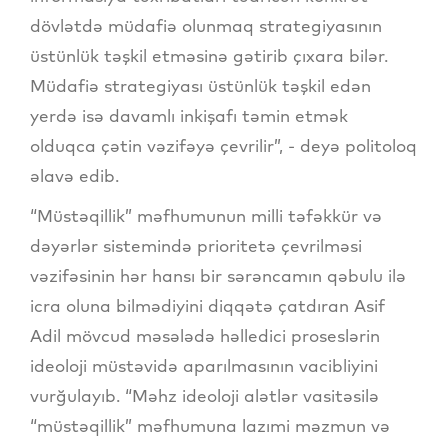
dövlətdə müdafiə olunmaq strategiyasının
üstünlük təşkil etməsinə gətirib çıxara bilər.
Müdafiə strategiyası üstünlük təşkil edən
yerdə isə davamlı inkişafı təmin etmək
olduqca çətin vəzifəyə çevrilir”, - deyə politoloq
əlavə edib.
“Müstəqillik” məfhumunun milli təfəkkür və
dəyərlər sistemində prioritetə çevrilməsi
vəzifəsinin hər hansı bir sərəncamın qəbulu ilə
icra oluna bilmədiyini diqqətə çatdıran Asif
Adil mövcud məsələdə həlledici proseslərin
ideoloji müstəvidə aparılmasının vacibliyini
vurğulayıb. “Məhz ideoloji alətlər vasitəsilə
“müstəqillik” məfhumuna lazımi məzmun və