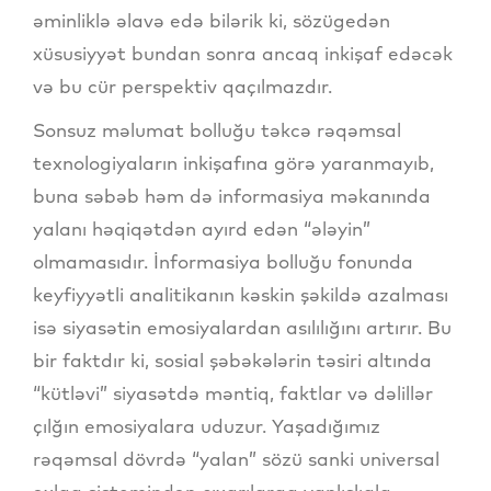
əminliklə əlavə edə bilərik ki, sözügedən
xüsusiyyət bundan sonra ancaq inkişaf edəcək
və bu cür perspektiv qaçılmazdır.
Sonsuz məlumat bolluğu təkcə rəqəmsal
texnologiyaların inkişafına görə yaranmayıb,
buna səbəb həm də informasiya məkanında
yalanı həqiqətdən ayırd edən “ələyin”
olmamasıdır. İnformasiya bolluğu fonunda
keyfiyyətli analitikanın kəskin şəkildə azalması
isə siyasətin emosiyalardan asılılığını artırır. Bu
bir faktdır ki, sosial şəbəkələrin təsiri altında
“kütləvi” siyasətdə məntiq, faktlar və dəlillər
çılğın emosiyalara uduzur. Yaşadığımız
rəqəmsal dövrdə “yalan” sözü sanki universal