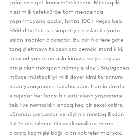
çalarların qatılması mümkündür. Müstəqillik
hissi milli təfəkkürdə tam mənasında
yaşanmayana qədər, hətta 100 il keçsə belə
SSRİ dövrünü isti simpatiya hissləri ilə yada
salan insanlar olacaqdır. Bu cür fikirlərə görə
tənqid etməyə tələsənlərə demək istərdik ki,
mövcud yanaşma əsla kiməsə və ya nəyəsə
qarşı olan mövqeyin nümayişi deyil. Sözügedən
mövqe müstəqilliyi milli dəyər kimi tərənnüm
edən yanaşmanın təzahürüdür. Həmin dövrlə
əlaqədar hər hansı bir xatirələrin yaşanması
təbii və normaldır, ancaq heç bir şəxsi xatirə,
uğrunda qurbanlar verdiyimiz müstəqillikdən
üstün ola bilməz. Gələcək nəsillərə miras
olaraq keçmişlə bağlı olan xatirələrimizi yox,