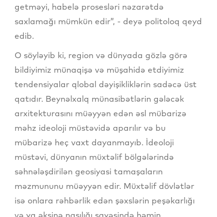
getməyi, habelə prosesləri nəzarətdə
saxlamağı mümkün edir”, - deyə politoloq qeyd
edib.
O söyləyib ki, region və dünyada gözlə görə
bildiyimiz münaqişə və müşahidə etdiyimiz
tendensiyalar qlobal dəyişikliklərin sadəcə üst
qatıdır. Beynəlxalq münasibətlərin gələcək
arxitekturasını müəyyən edən əsl mübarizə
məhz ideoloji müstəvidə aparılır və bu
mübarizə heç vaxt dayanmayıb. İdeoloji
müstəvi, dünyanın müxtəlif bölgələrində
səhnələşdirilən geosiyasi tamaşaların
məzmununu müəyyən edir. Müxtəlif dövlətlər
isə onlara rəhbərlik edən şəxslərin peşəkarlığı
və ya əksinə naşılığı sayəsində həmin