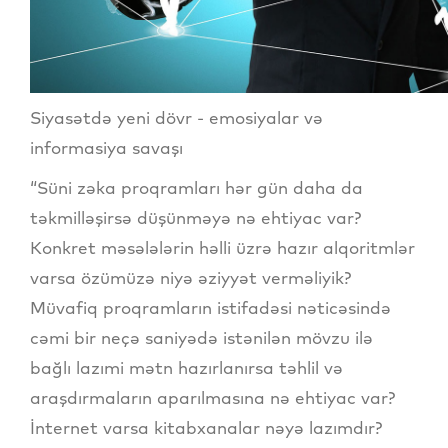
Siyasətdə yeni dövr - emosiyalar və
informasiya savaşı
“Süni zəka proqramları hər gün daha da
təkmilləşirsə düşünməyə nə ehtiyac var?
Konkret məsələlərin həlli üzrə hazır alqoritmlər
varsa özümüzə niyə əziyyət verməliyik?
Müvafiq proqramların istifadəsi nəticəsində
cəmi bir neçə saniyədə istənilən mövzu ilə
bağlı lazımi mətn hazırlanırsa təhlil və
araşdırmaların aparılmasına nə ehtiyac var?
İnternet varsa kitabxanalar nəyə lazımdır?