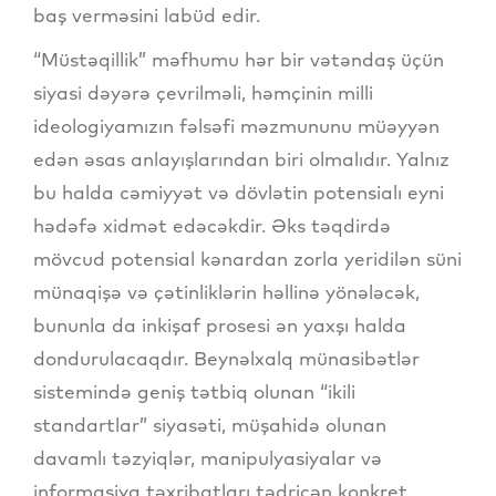
baş verməsini labüd edir.
“Müstəqillik” məfhumu hər bir vətəndaş üçün
siyasi dəyərə çevrilməli, həmçinin milli
ideologiyamızın fəlsəfi məzmununu müəyyən
edən əsas anlayışlarından biri olmalıdır. Yalnız
bu halda cəmiyyət və dövlətin potensialı eyni
hədəfə xidmət edəcəkdir. Əks təqdirdə
mövcud potensial kənardan zorla yeridilən süni
münaqişə və çətinliklərin həllinə yönələcək,
bununla da inkişaf prosesi ən yaxşı halda
dondurulacaqdır. Beynəlxalq münasibətlər
sistemində geniş tətbiq olunan “ikili
standartlar” siyasəti, müşahidə olunan
davamlı təzyiqlər, manipulyasiyalar və
informasiya təxribatları tədricən konkret