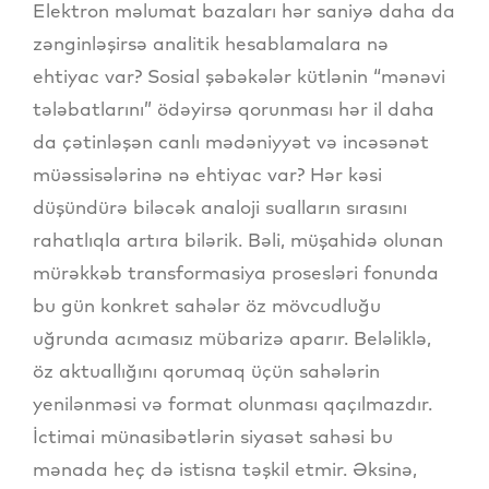
Elektron məlumat bazaları hər saniyə daha da
zənginləşirsə analitik hesablamalara nə
ehtiyac var? Sosial şəbəkələr kütlənin “mənəvi
tələbatlarını” ödəyirsə qorunması hər il daha
da çətinləşən canlı mədəniyyət və incəsənət
müəssisələrinə nə ehtiyac var? Hər kəsi
düşündürə biləcək analoji sualların sırasını
rahatlıqla artıra bilərik. Bəli, müşahidə olunan
mürəkkəb transformasiya prosesləri fonunda
bu gün konkret sahələr öz mövcudluğu
uğrunda acımasız mübarizə aparır. Beləliklə,
öz aktuallığını qorumaq üçün sahələrin
yenilənməsi və format olunması qaçılmazdır.
İctimai münasibətlərin siyasət sahəsi bu
mənada heç də istisna təşkil etmir. Əksinə,