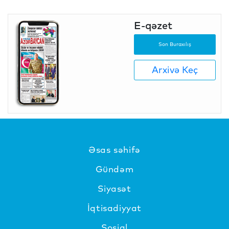
E-qəzet
Son Buraxılış
Arxivə Keç
Əsas səhifə
Gündəm
Siyasət
İqtisadiyyat
Sosial