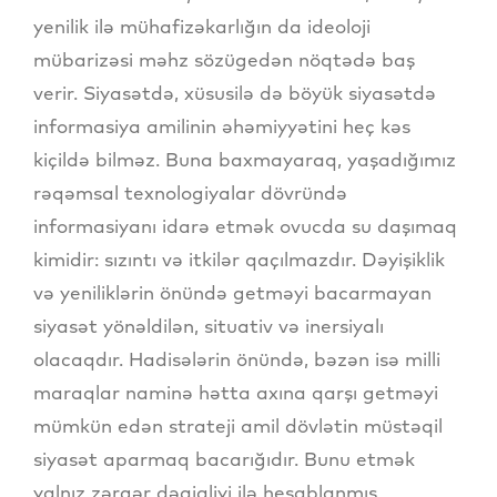
yenilik ilə mühafizəkarlığın da ideoloji
mübarizəsi məhz sözügedən nöqtədə baş
verir. Siyasətdə, xüsusilə də böyük siyasətdə
informasiya amilinin əhəmiyyətini heç kəs
kiçildə bilməz. Buna baxmayaraq, yaşadığımız
rəqəmsal texnologiyalar dövründə
informasiyanı idarə etmək ovucda su daşımaq
kimidir: sızıntı və itkilər qaçılmazdır. Dəyişiklik
və yeniliklərin önündə getməyi bacarmayan
siyasət yönəldilən, situativ və inersiyalı
olacaqdır. Hadisələrin önündə, bəzən isə milli
maraqlar naminə hətta axına qarşı getməyi
mümkün edən strateji amil dövlətin müstəqil
siyasət aparmaq bacarığıdır. Bunu etmək
yalnız zərgər dəqiqliyi ilə hesablanmış