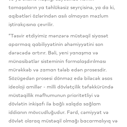
tamaşaların ya təhlükəsiz seyrçisinə, ya da ki,
aqibətləri özlərindən asılı olmayan məzlum
iştirakçısına çevrilir.
“Təsvir etdiyimiz mənzərə müstəqil siyasət
aparmaq qabiliyyətinin əhəmiyyətini son
dərəcədə artırır. Bəli, yeni yanaşma və
münasibətlər sisteminin formalaşdırılması
mürəkkəb və zaman tələb edən prosesdir.
Sözügedən prosesi dönməz edə biləcək əsas
ideoloji amillər - milli dövlətçilik təfəkküründə
müstəqillik məfhumunun prioritetliyi və
dövlətin inkişafı ilə bağlı xalqda sağlam
iddianın mövcudluğudur. Fərd, cəmiyyət və
dövlət olaraq müstəqil olmağı bacarmalıyıq və