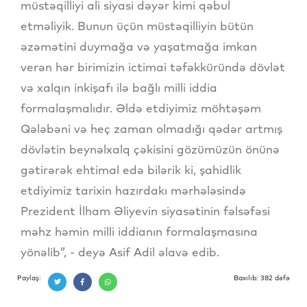
müstəqilliyi ali siyasi dəyər kimi qəbul
etməliyik. Bunun üçün müstəqilliyin bütün
əzəmətini duymağa və yaşatmağa imkan
verən hər birimizin ictimai təfəkküründə dövlət
və xalqın inkişafı ilə bağlı milli iddia
formalaşmalıdır. Əldə etdiyimiz möhtəşəm
Qələbəni və heç zaman olmadığı qədər artmış
dövlətin beynəlxalq çəkisini gözümüzün önünə
gətirərək ehtimal edə bilərik ki, şahidlik
etdiyimiz tarixin hazırdakı mərhələsində
Prezident İlham Əliyevin siyasətinin fəlsəfəsi
məhz həmin milli iddianın formalaşmasına
yönəlib”, - deyə Asif Adil əlavə edib.
Paylaş:
Baxılıb: 382 dəfə