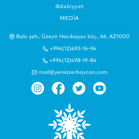
Ədəbiyyat
MEDİA
Bakı şəh., Üzeyir Hacıbəyov küç., 66, AZ1000
+994(12)493-16-94
+994(12)498-19-84
mail@yeniazerbaycan.com