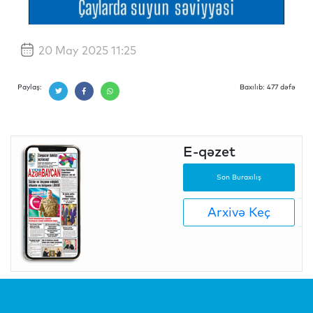
20 May 2025 11:25
Paylaş:
Baxılıb: 477 dəfə
E-qəzet
Son Buraxılış
Arxivə Keç