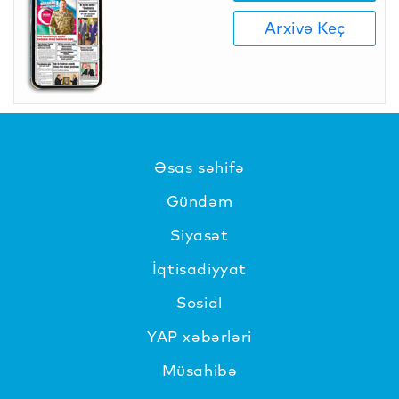
Arxivə Keç
Əsas səhifə
Gündəm
Siyasət
İqtisadiyyat
Sosial
YAP xəbərləri
Müsahibə