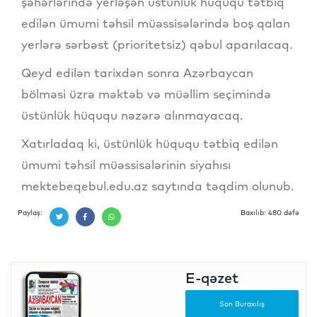
şəhərlərində yerləşən üstünlük hüququ tətbiq
edilən ümumi təhsil müəssisələrində boş qalan
yerlərə sərbəst (prioritetsiz) qəbul aparılacaq.
Qeyd edilən tarixdən sonra Azərbaycan
bölməsi üzrə məktəb və müəllim seçimində
üstünlük hüququ nəzərə alınmayacaq.
Xatırladaq ki, üstünlük hüququ tətbiq edilən
ümumi təhsil müəssisələrinin siyahısı
mektebeqebul.edu.az saytında təqdim olunub.
Paylaş:
Baxılıb: 480 dəfə
E-qəzet
Son Buraxılış