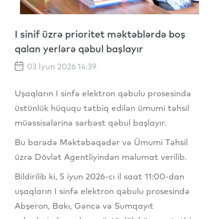
I sinif üzrə prioritet məktəblərdə boş
qalan yerlərə qəbul başlayır
03 İyun 2026 14:39
Uşaqların I sinfə elektron qəbulu prosesində
üstünlük hüququ tətbiq edilən ümumi təhsil
müəssisələrinə sərbəst qəbul başlayır.
Bu barədə Məktəbəqədər və Ümumi Təhsil
üzrə Dövlət Agentliyindən məlumat verilib.
Bildirilib ki, 5 iyun 2026-cı il saat 11:00-dan
uşaqların I sinfə elektron qəbulu prosesində
Abşeron, Bakı, Gəncə və Sumqayıt