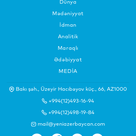
Dünya
Mədəniyyat
İdman
Analitik
Maraqlı
Ədəbiyyat
MEDİA
Bakı şəh., Üzeyir Hacıbəyov küç., 66, AZ1000
+994(12)493-16-94
+994(12)498-19-84
mail@yeniazerbaycan.com