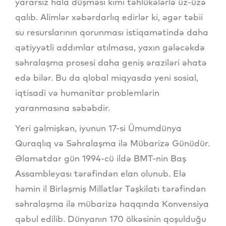
yararsız hala düşməsi kimi təhlükələrlə üz-üzə
qalıb. Alimlər xəbərdarlıq edirlər ki, əgər təbii
su resurslarının qorunması istiqamətində daha
qətiyyətli addımlar atılmasa, yaxın gələcəkdə
səhralaşma prosesi daha geniş əraziləri əhatə
edə bilər. Bu da qlobal miqyasda yeni sosial,
iqtisadi və humanitar problemlərin
yaranmasına səbəbdir.
Yeri gəlmişkən, iyunun 17-si Ümumdünya
Quraqlıq və Səhralaşma ilə Mübarizə Günüdür.
Əlamətdar gün 1994-cü ildə BMT-nin Baş
Assambleyası tərəfindən elan olunub. Elə
həmin il Birləşmiş Millətlər Təşkilatı tərəfindən
səhralaşma ilə mübarizə haqqında Konvensiya
qəbul edilib. Dünyanın 170 ölkəsinin qoşulduğu