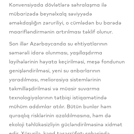
Konvensiyada dövlətlərə səhralaşma ilə
mübarizədə beynəlxalq səviyyədə
əməkdaşlığın zəruriliyi, o cümlədən bu barədə
maarifləndirmənin artırılması təklif olunur.
Son illər Azərbaycanda su ehtiyatlarının
səmərəli idarə olunması, yaşıllaşdırma
layihələrinin həyata keçirilməsi, meşə fondunun
genişləndirilməsi, yeni su anbarlarının
yaradılması, meliorasiya sistemlərinin
təkmilləşdirilməsi və müasir suvarma
texnologiyalarının tətbiqi istiqamətində
mühüm addımlar atılır. Bütün bunlar həm
quraqlıq risklərinin azaldılmasına, həm də
ekoloji təhlükəsizliyin gücləndirilməsinə xidmət
edir. Xüsusilə, kənd təsərrüfatı sahəsində