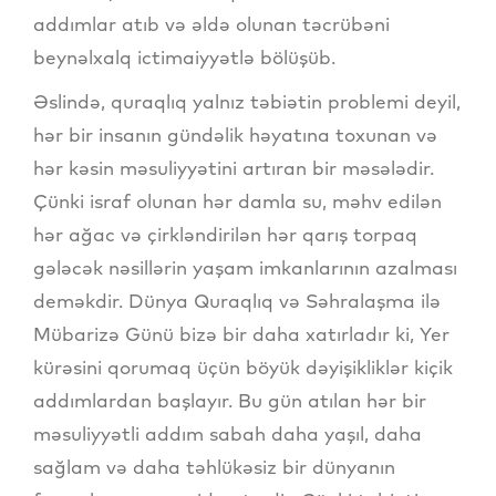
addımlar atıb və əldə olunan təcrübəni
beynəlxalq ictimaiyyətlə bölüşüb.
Əslində, quraqlıq yalnız təbiətin problemi deyil,
hər bir insanın gündəlik həyatına toxunan və
hər kəsin məsuliyyətini artıran bir məsələdir.
Çünki israf olunan hər damla su, məhv edilən
hər ağac və çirkləndirilən hər qarış torpaq
gələcək nəsillərin yaşam imkanlarının azalması
deməkdir. Dünya Quraqlıq və Səhralaşma ilə
Mübarizə Günü bizə bir daha xatırladır ki, Yer
kürəsini qorumaq üçün böyük dəyişikliklər kiçik
addımlardan başlayır. Bu gün atılan hər bir
məsuliyyətli addım sabah daha yaşıl, daha
sağlam və daha təhlükəsiz bir dünyanın