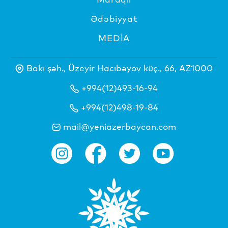
Ədəbiyyat
MEDİA
Bakı şəh., Üzeyir Hacıbəyov küç., 66, AZ1000
+994(12)493-16-94
+994(12)498-19-84
mail@yeniazerbaycan.com