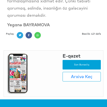
formalaşmasına xidmət edir. Çünki təbiəti
qorumaq, əslində, insanlığın öz gələcəyini
qoruması deməkdir.
Yeganə BAYRAMOVA
Paylaş:
Baxılıb: 421 dəfə
E-qəzet
Son Buraxılış
Arxivə Keç