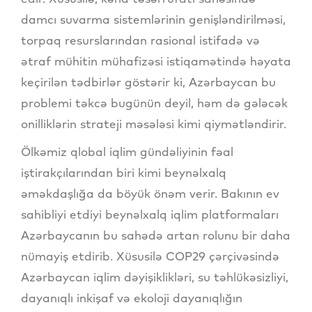
damcı suvarma sistemlərinin genişləndirilməsi,
torpaq resurslarından rasional istifadə və
ətraf mühitin mühafizəsi istiqamətində həyata
keçirilən tədbirlər göstərir ki, Azərbaycan bu
problemi təkcə bugünün deyil, həm də gələcək
onilliklərin strateji məsələsi kimi qiymətləndirir.
Ölkəmiz qlobal iqlim gündəliyinin fəal
iştirakçılarından biri kimi beynəlxalq
əməkdaşlığa da böyük önəm verir. Bakının ev
sahibliyi etdiyi beynəlxalq iqlim platformaları
Azərbaycanın bu sahədə artan rolunu bir daha
nümayiş etdirib. Xüsusilə COP29 çərçivəsində
Azərbaycan iqlim dəyişiklikləri, su təhlükəsizliyi,
dayanıqlı inkişaf və ekoloji dayanıqlığın