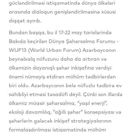
gücləndirilməsi istiqamətində dünya ölkələri
arasında dialoqun genişləndirilməsinə xüsusi
diqqət ayırıb.
Bundan başqa, bu il 17-22 may tarixlərində
Bakıda keçirilən Dünya Şəhərsalma Forumu -
WUF13 (World Urban Forum) Azərbaycanın
beynəlxalq nüfuzunu daha da artıran və
ölkəmizin dayanıqlı şəhər inkişafına verdiyi
önəmi nümayiş etdirən mühüm tədbirlərdən
biri oldu. Azərbaycanın belə nüfuzlu tədbirə ev
sahibliyi etməsi təsadüfi deyil. Çünki son illərdə
ölkəmiz müasir şəhərsalma, “yaşıl enerji”,
ekoloji davamlılıq, “ağıllı şəhər” konsepsiyası və
şəhərlərin gələcək inkişaf strategiyalarının
formalaşdırılması istiqamətində mühüm