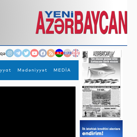
qə
AZ
RU
EN
yyat
Mədəniyyət
MEDİA
×