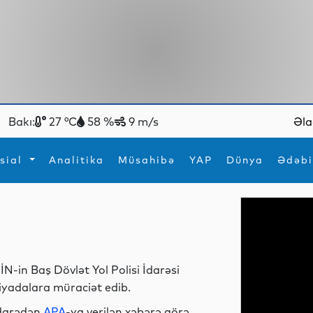
Bakı:
27 °C
58 %
9 m/s
Əla
sial
Analitika
Müsahibə
YAP
Dünya
Ədəbi
ya
İdman
Maraqlı
İdman
Yeni texnologiyalar
İN-in Baş Dövlət Yol Polisi İdarəsi
iyadalara müraciət edib.
darədən
APA
-ya verilən xəbərə görə,