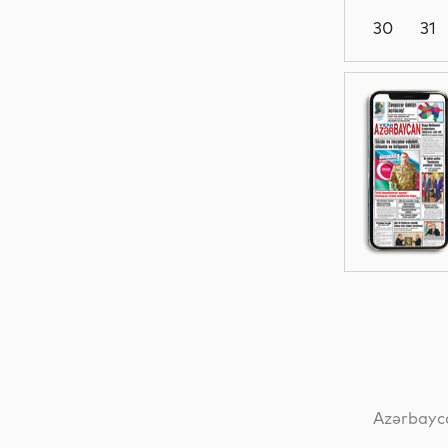
30
31
Siyasət
Dünya
Dünya
Dünya
Azərbayca