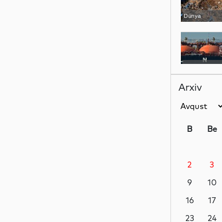
Dünya
Dünya
Arxiv
Dünya
B
Be
2
3
Dünya
9
10
16
17
Siyasət
23
24