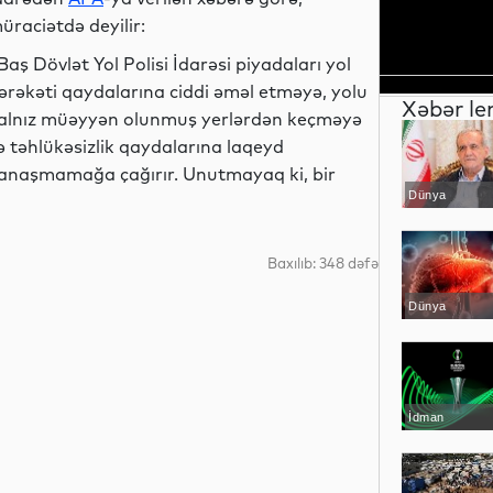
üraciətdə deyilir:
Baş Dövlət Yol Polisi İdarəsi piyadaları yol
ərəkəti qaydalarına ciddi əməl etməyə, yolu
Xəbər le
alnız müəyyən olunmuş yerlərdən keçməyə
ə təhlükəsizlik qaydalarına laqeyd
anaşmamağa çağırır. Unutmayaq ki, bir
Dünya
Baxılıb: 348 dəfə
Dünya
İdman