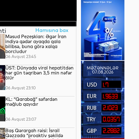
nti
Hamısına bax
Məsud Pezeşkian: Əgər İran
indiyə qədər ayaqda qala
bilibsə, buna görə xalqa
borcludur
06 Avqust 23:45
ÜST: Dünyada viral hepatitdən
MƏZƏNNƏLƏR
07.08.2026
hər gün təqribən 3,5 min nəfər
ölür
1.7
06 Avqust 23:10
1.9633
KL: “Qarabağ” səfərdən
məğlub qayıdır
2.1023
0.0357
06 Avqust 23:07
Baş Qərargah rəisi: İsrail
2.2882
Qəzzada “proaktiv şəkildə