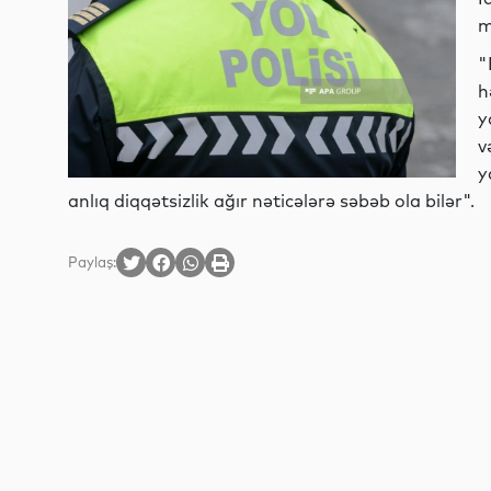
m
"
h
y
v
y
anlıq diqqətsizlik ağır nəticələrə səbəb ola bilər".
Paylaş: