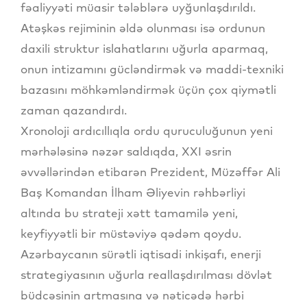
fəaliyyəti müasir tələblərə uyğunlaşdırıldı.
Atəşkəs rejiminin əldə olunması isə ordunun
daxili struktur islahatlarını uğurla aparmaq,
onun intizamını gücləndirmək və maddi-texniki
bazasını möhkəmləndirmək üçün çox qiymətli
zaman qazandırdı.
Xronoloji ardıcıllıqla ordu quruculuğunun yeni
mərhələsinə nəzər saldıqda, XXI əsrin
əvvəllərindən etibarən Prezident, Müzəffər Ali
Baş Komandan İlham Əliyevin rəhbərliyi
altında bu strateji xətt tamamilə yeni,
keyfiyyətli bir müstəviyə qədəm qoydu.
Azərbaycanın sürətli iqtisadi inkişafı, enerji
strategiyasının uğurla reallaşdırılması dövlət
büdcəsinin artmasına və nəticədə hərbi