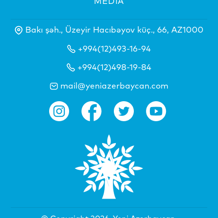
MEDİA
Bakı şəh., Üzeyir Hacıbəyov küç., 66, AZ1000
+994(12)493-16-94
+994(12)498-19-84
mail@yeniazerbaycan.com