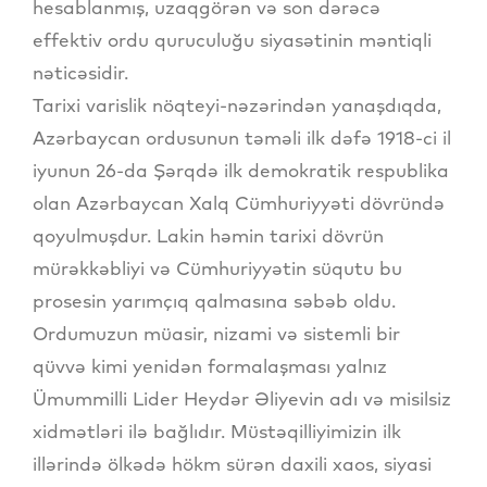
hesablanmış, uzaqgörən və son dərəcə
effektiv ordu quruculuğu siyasətinin məntiqli
nəticəsidir.
Tarixi varislik nöqteyi-nəzərindən yanaşdıqda,
Azərbaycan ordusunun təməli ilk dəfə 1918-ci il
iyunun 26-da Şərqdə ilk demokratik respublika
olan Azərbaycan Xalq Cümhuriyyəti dövründə
qoyulmuşdur. Lakin həmin tarixi dövrün
mürəkkəbliyi və Cümhuriyyətin süqutu bu
prosesin yarımçıq qalmasına səbəb oldu.
Ordumuzun müasir, nizami və sistemli bir
qüvvə kimi yenidən formalaşması yalnız
Ümummilli Lider Heydər Əliyevin adı və misilsiz
xidmətləri ilə bağlıdır. Müstəqilliyimizin ilk
illərində ölkədə hökm sürən daxili xaos, siyasi