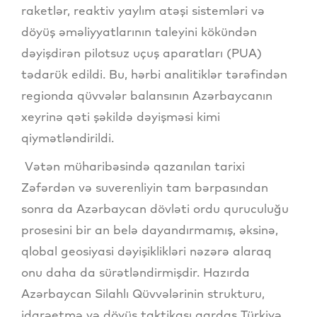
raketlər, reaktiv yaylım atəşi sistemləri və
döyüş əməliyyatlarının taleyini kökündən
dəyişdirən pilotsuz uçuş aparatları (PUA)
tədarük edildi. Bu, hərbi analitiklər tərəfindən
regionda qüvvələr balansının Azərbaycanın
xeyrinə qəti şəkildə dəyişməsi kimi
qiymətləndirildi.
Vətən müharibəsində qazanılan tarixi
Zəfərdən və suverenliyin tam bərpasından
sonra da Azərbaycan dövləti ordu quruculuğu
prosesini bir an belə dayandırmamış, əksinə,
qlobal geosiyasi dəyişiklikləri nəzərə alaraq
onu daha da sürətləndirmişdir. Hazırda
Azərbaycan Silahlı Qüvvələrinin strukturu,
idarəetmə və döyüş taktikası qardaş Türkiyə