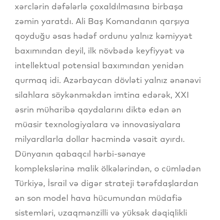
xərclərin dəfələrlə çoxaldılmasına birbaşa
zəmin yaratdı. Ali Baş Komandanın qarşıya
qoyduğu əsas hədəf ordunu yalnız kəmiyyət
baxımından deyil, ilk növbədə keyfiyyət və
intellektual potensial baxımından yenidən
qurmaq idi. Azərbaycan dövləti yalnız ənənəvi
silahlara söykənməkdən imtina edərək, XXI
əsrin müharibə qaydalarını diktə edən ən
müasir texnologiyalara və innovasiyalara
milyardlarla dollar həcmində vəsait ayırdı.
Dünyanın qabaqcıl hərbi-sənaye
komplekslərinə malik ölkələrindən, o cümlədən
Türkiyə, İsrail və digər strateji tərəfdaşlardan
ən son model hava hücumundan müdafiə
sistemləri, uzaqmənzilli və yüksək dəqiqlikli