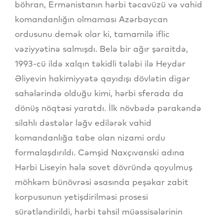
böhran, Ermənistanın hərbi təcavüzü və vahid
komandanlığın olmaması Azərbaycan
ordusunu demək olar ki, tamamilə iflic
vəziyyətinə salmışdı. Belə bir ağır şəraitdə,
1993-cü ildə xalqın təkidli tələbi ilə Heydər
Əliyevin hakimiyyətə qayıdışı dövlətin digər
sahələrində olduğu kimi, hərbi sferada da
dönüş nöqtəsi yaratdı. İlk növbədə pərakəndə
silahlı dəstələr ləğv edilərək vahid
komandanlığa tabe olan nizami ordu
formalaşdırıldı. Cəmşid Naxçıvanski adına
Hərbi Liseyin hələ sovet dövründə qoyulmuş
möhkəm bünövrəsi əsasında peşəkar zabit
korpusunun yetişdirilməsi prosesi
sürətləndirildi, hərbi təhsil müəssisələrinin