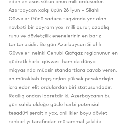
edən ən əsas sütun onun milli ordusudur.
Azərbaycan xalqı üçün 26 İyun – Silahlı
Qüvvələr Günü sadəcə təqvimdə yer alan
növbəti bir bayram yox, milli qürur, azadlıq
ruhu və dövlətçilik ənənələrinin ən bariz
təntənəsidir. Bu gün Azərbaycan Silahlı
Qüvvələri nəinki Cənubi Qafqaz regionunun ən
qüdrətli hərbi qüvvəsi, həm də dünya
miqyasında müasir standartlara cavab verən,
ən mürəkkəb tapşırıqları yüksək peşəkarlıqla
icra edən elit ordulardan biri statusundadır.
Reallıq ondan ibarətdir ki, Azərbaycanın bu
gün sahib olduğu güclü hərbi potensial
təsadüfi şəraitin yox, onilliklər boyu dövlət
rəhbərliyi tərəfindən mükəmməl şəkildə