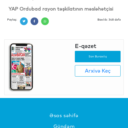
YAP Ordubad rayon təşkilatının məsləhətçisi
Paylaş:
Baxılıb: 348 dəfə
E-qəzet
Son Buraxılış
Arxivə Keç
Əsas səhifə
Gündəm