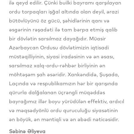
ilə qeyd edilir. Çünki builki bayramı qarşılayan
ordu torpaqları işğal altında olan deyil, ərazi
bütövlüyünü öz gücü, şəhidlərinin qanı və
əsgərinin rəşadəti ilə tam bərpa etmiş qalib
bir dövlətin sarsılmaz dayağıdır. Müasir
Azərbaycan Ordusu dövlətimizin iqtisadi
müstəqilliyinin, siyasi iradəsinin və ən əsası,
sarsılmaz xalq-ordu-rəhbər birliyinin ən
möhtəşəm şah əsəridir. Xankəndidə, Şuşada,
Laçında və respublikamızın hər bir qarışında
qürurla dalğalanan üçrəngli müqəddəs
bayrağımız illər boyu yürüdülən effektiv, ardıcıl
və məqsədyönlü ordu quruculuğu siyasətinin
ən böyük, ən məntiqli və ən əbədi nəticəsidir.
Səbinə Əliyeva