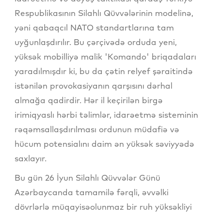
Respublikasının Silahlı Qüvvələrinin modelinə,
yəni qabaqcıl NATO standartlarına tam
uyğunlaşdırılır. Bu çərçivədə orduda yeni,
yüksək mobilliyə malik 'Komando' briqadaları
yaradılmışdır ki, bu da çətin relyef şəraitində
istənilən provokasiyanın qarşısını dərhal
almağa qadirdir. Hər il keçirilən birgə
irimiqyaslı hərbi təlimlər, idarəetmə sisteminin
rəqəmsallaşdırılması ordunun müdafiə və
hücum potensialını daim ən yüksək səviyyədə
saxlayır.
Bu gün 26 İyun Silahlı Qüvvələr Günü
Azərbaycanda tamamilə fərqli, əvvəlki
dövrlərlə müqayisəolunmaz bir ruh yüksəkliyi