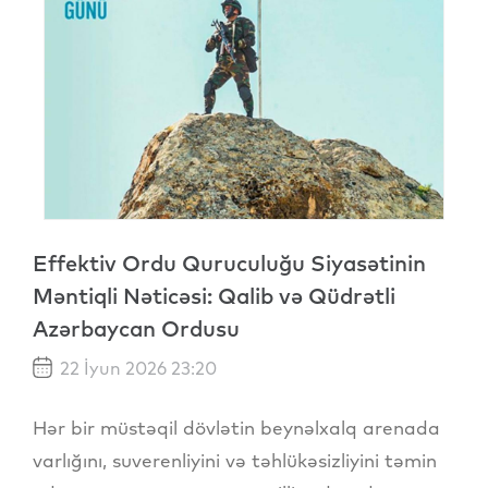
Effektiv Ordu Quruculuğu Siyasətinin
Məntiqli Nəticəsi: Qalib və Qüdrətli
Azərbaycan Ordusu
22 İyun 2026 23:20
Hər bir müstəqil dövlətin beynəlxalq arenada
varlığını, suverenliyini və təhlükəsizliyini təmin