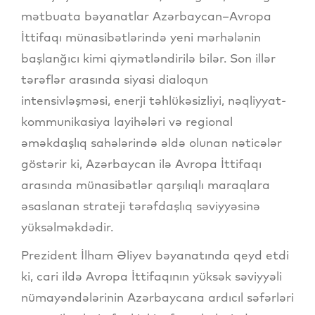
mətbuata bəyanatlar Azərbaycan–Avropa
İttifaqı münasibətlərində yeni mərhələnin
başlanğıcı kimi qiymətləndirilə bilər. Son illər
tərəflər arasında siyasi dialoqun
intensivləşməsi, enerji təhlükəsizliyi, nəqliyyat-
kommunikasiya layihələri və regional
əməkdaşlıq sahələrində əldə olunan nəticələr
göstərir ki, Azərbaycan ilə Avropa İttifaqı
arasında münasibətlər qarşılıqlı maraqlara
əsaslanan strateji tərəfdaşlıq səviyyəsinə
yüksəlməkdədir.
Prezident İlham Əliyev bəyanatında qeyd etdi
ki, cari ildə Avropa İttifaqının yüksək səviyyəli
nümayəndələrinin Azərbaycana ardıcıl səfərləri