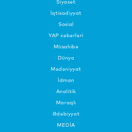
Siyasət
İqtisadiyyat
Sosial
YAP xəbərləri
Müsahibə
Dünya
Mədəniyyat
İdman
Analitik
Maraqlı
Ədəbiyyat
MEDİA