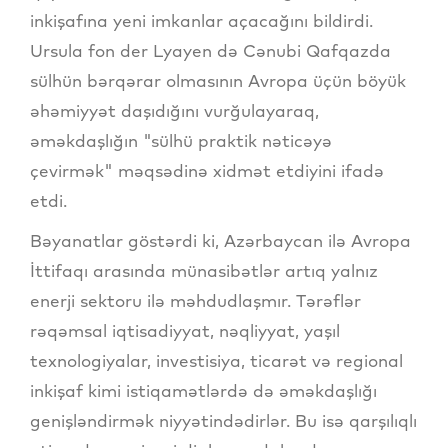
inkişafına yeni imkanlar açacağını bildirdi.
Ursula fon der Lyayen də Cənubi Qafqazda
sülhün bərqərar olmasının Avropa üçün böyük
əhəmiyyət daşıdığını vurğulayaraq,
əməkdaşlığın "sülhü praktik nəticəyə
çevirmək" məqsədinə xidmət etdiyini ifadə
etdi.
Bəyanatlar göstərdi ki, Azərbaycan ilə Avropa
İttifaqı arasında münasibətlər artıq yalnız
enerji sektoru ilə məhdudlaşmır. Tərəflər
rəqəmsal iqtisadiyyat, nəqliyyat, yaşıl
texnologiyalar, investisiya, ticarət və regional
inkişaf kimi istiqamətlərdə də əməkdaşlığı
genişləndirmək niyyətindədirlər. Bu isə qarşılıqlı