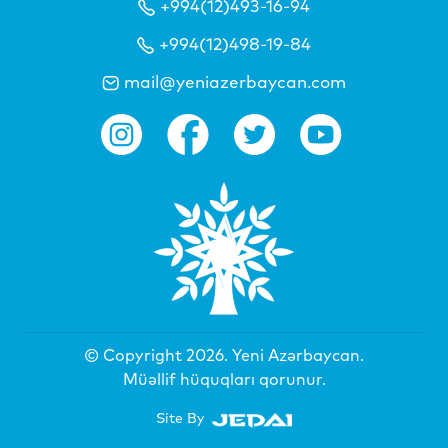
+994(12)493-16-94
+994(12)498-19-84
mail@yeniazerbaycan.com
© Copyright 2026.
Yeni Azərbaycan
.
Müəllif hüquqları qorunur.
Site By