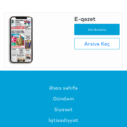
E-qəzet
Son Buraxılış
Arxivə Keç
Əsas səhifə
Gündəm
Siyasət
İqtisadiyyat