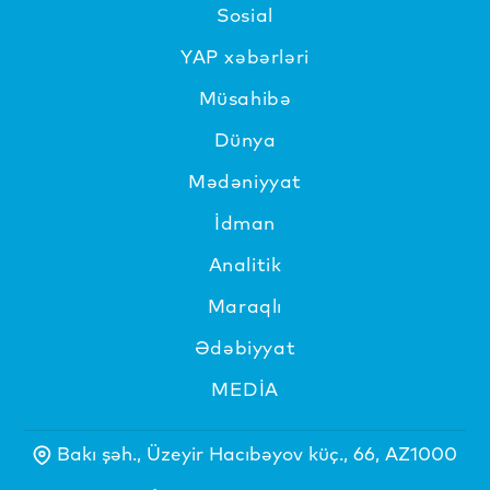
Sosial
YAP xəbərləri
Müsahibə
Dünya
Mədəniyyat
İdman
Analitik
Maraqlı
Ədəbiyyat
MEDİA
Bakı şəh., Üzeyir Hacıbəyov küç., 66, AZ1000