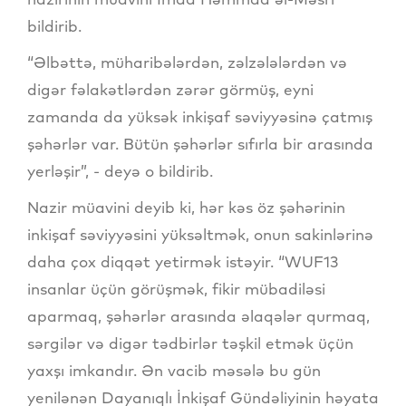
bildirib.
“Əlbəttə, müharibələrdən, zəlzələlərdən və
digər fəlakətlərdən zərər görmüş, eyni
zamanda da yüksək inkişaf səviyyəsinə çatmış
şəhərlər var. Bütün şəhərlər sıfırla bir arasında
yerləşir”, - deyə o bildirib.
Nazir müavini deyib ki, hər kəs öz şəhərinin
inkişaf səviyyəsini yüksəltmək, onun sakinlərinə
daha çox diqqət yetirmək istəyir. “WUF13
insanlar üçün görüşmək, fikir mübadiləsi
aparmaq, şəhərlər arasında əlaqələr qurmaq,
sərgilər və digər tədbirlər təşkil etmək üçün
yaxşı imkandır. Ən vacib məsələ bu gün
yenilənən Dayanıqlı İnkişaf Gündəliyinin həyata