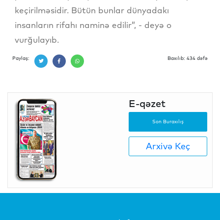
keçirilməsidir. Bütün bunlar dünyadakı
insanların rifahı naminə edilir”, - deyə o
vurğulayıb.
Paylaş:
Baxılıb: 434 dəfə
E-qəzet
Son Buraxılış
Arxivə Keç