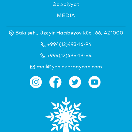
Ədəbiyyat
MEDİA
Bakı şəh., Üzeyir Hacıbəyov küç., 66, AZ1000
+994(12)493-16-94
+994(12)498-19-84
mail@yeniazerbaycan.com