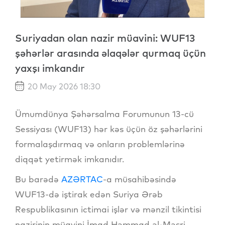
Suriyadan olan nazir müavini: WUF13
şəhərlər arasında əlaqələr qurmaq üçün
yaxşı imkandır
20 May 2026 18:30
Ümumdünya Şəhərsalma Forumunun 13-cü
Sessiyası (WUF13) hər kəs üçün öz şəhərlərini
formalaşdırmaq və onların problemlərinə
diqqət yetirmək imkanıdır.
Bu barədə
AZƏRTAC
-a müsahibəsində
WUF13-də iştirak edən Suriya Ərəb
Respublikasının ictimai işlər və mənzil tikintisi
nazirinin müavini İmad Həmmad əl-Məsri