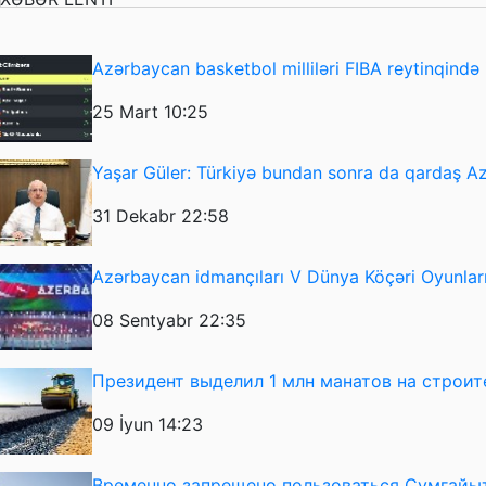
Azərbaycan basketbol milliləri FIBA reytinqində i
25 Mart 10:25
Yaşar Güler: Türkiyə bundan sonra da qardaş 
31 Dekabr 22:58
Azərbaycan idmançıları V Dünya Köçəri Oyunlarını
08 Sentyabr 22:35
Президент выделил 1 млн манатов на строит
09 İyun 14:23
Временно запрещено пользоваться Сумгайы