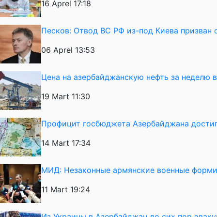
16 Aprel 17:18
Песков: Отвод ВС РФ из-под Киева призван 
06 Aprel 13:53
Цена на азербайджанскую нефть за неделю 
19 Mart 11:30
Профицит госбюджета Азербайджана достиг
14 Mart 17:34
МИД: Незаконные армянские военные форми
11 Mart 19:24
Из Украины в Азербайджан до сих пор эвак