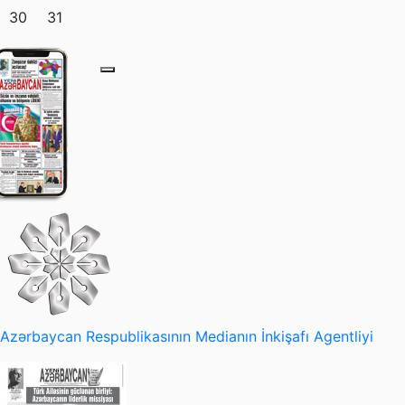
30
31
Azərbaycan Respublikasının Medianın İnkişafı Agentliyi