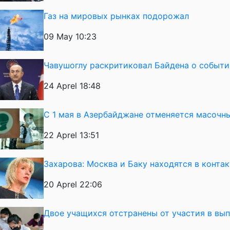
Газ на мировых рынках подорожал
09 May 10:23
Чавушоглу раскритиковал Байдена о события
24 Aprel 18:48
С 1 мая в Азербайджане отменяется масоч
22 Aprel 13:51
Захарова: Москва и Баку находятся в конта
20 Aprel 22:06
Двое учащихся отстранены от участия в вы