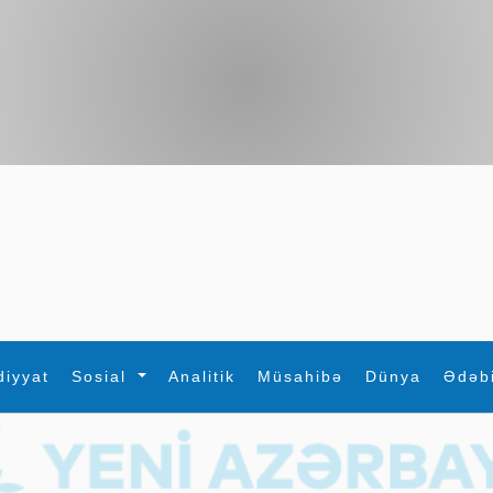
diyyat
Sosial
Analitik
Müsahibə
Dünya
Ədəb