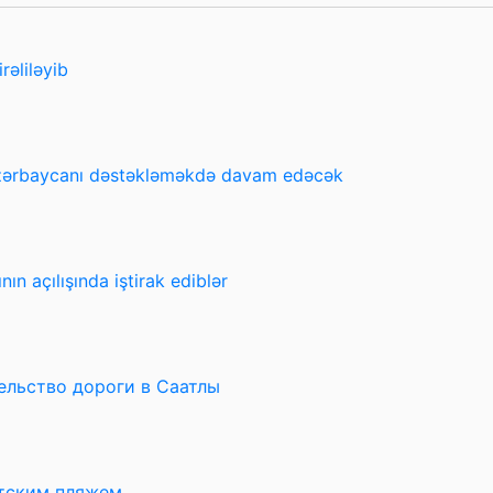
rəliləyib
Azərbaycanı dəstəkləməkdə davam edəcək
n açılışında iştirak ediblər
ельство дороги в Саатлы
тским пляжем