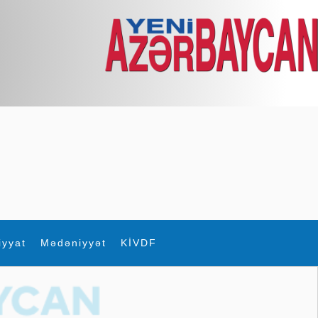
iyyat
Mədəniyyət
KİVDF