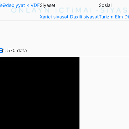
ə
Ədəbiyyat
KİVDF
Siyasət
Sosial
Xarici siyasət
Daxili siyasət
Turizm
Elm
D
lıb: 570 dəfə