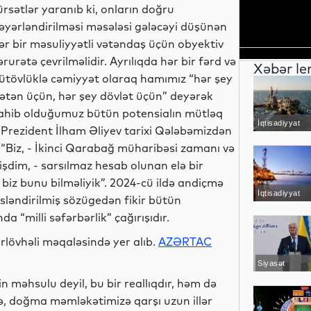
ürsətlər yaranıb ki, onların doğru
əyərləndirilməsi məsələsi gələcəyi düşünən
ər bir məsuliyyətli vətəndaş üçün obyektiv
ərurətə çevrilməlidir. Ayrılıqda hər bir fərd və
Xəbər le
ütövlüklə cəmiyyət olaraq hamımız “hər şey
ətən üçün, hər şey dövlət üçün” deyərək
ahib olduğumuz bütün potensialın mütləq
İqtisadiyyat
, Prezident İlham Əliyev tarixi Qələbəmizdən
 “Biz, - İkinci Qarabağ müharibəsi zamanı və
şdim, - sarsılmaz hesab olunan elə bir
 biz bunu bilməliyik”. 2024-cü ildə andiçmə
İqtisadiyyat
sləndirilmiş sözügedən fikir bütün
“milli səfərbərlik” çağırışıdır.
sərlövhəli məqaləsində yer alıb.
AZƏRTAC
Siyasət
 məhsulu deyil, bu bir reallıqdır, həm də
izsə, doğma məmləkətimizə qarşı uzun illər