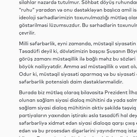
silahlar nəzərdə tutulmur. Söhbət döyüş ruhundan 
“ruhu” yaradan və onu dəstəkləyən başlıca amil is
ideoloji sərhədlərimizin toxunulmazlığı mütləq o
göstərilməsi lüzumsuzdur. Bu sərhədlərin toxunulma
çevrilir.
Milli səfərbərlik, eyni zamanda, müstəqil siyasət
Təsadüfi deyil ki, dövlətimizin başçısı Şuşanın Bö
görüş zamanı müstəqillik ilə bağlı məhz bu sözləri
böyük nailiyyətdir. Amma əsl müstəqillik o vaxt olur
Odur ki, müstəqil siyasəti aparmaq və bu siyasəti 
səfərbərlik potensialı daim dəstəklənməlidir.
Burada biz mütləq olaraq bilavasitə Prezident İlh
olunan sağlam siyasi dialoq mühitini də yada salmal
sağlam siyasi dialoq mühitinin aktiv şəkildə təşv
partiyaların yaxından iştirakı əsla təsadüfi hal deyi
səfərbərliyə xidmət edən siyasi dialoqa qarşı çıxış
edən və bu prosesdən digərlərini yayındırmaq istəy