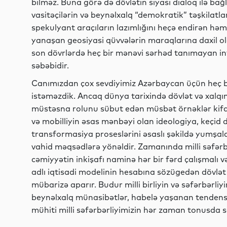
bilməz. Buna görə də dövlətin siyasi dialoq ilə bağl
vasitəçilərin və beynəlxalq “demokratik” təşkilatl
spekulyant araçıların lazımlığını heçə endirən həmrə
yanaşan geosiyasi qüvvələrin maraqlarına daxil o
son dövrlərdə heç bir mənəvi sərhəd tanımayan in
səbəbidir.
Canımızdan çox sevdiyimiz Azərbaycan üçün heç bi
istəməzdik. Ancaq dünya tarixində dövlət və xalqın
müstəsna rolunu sübut edən müsbət örnəklər kifay
və mobilliyin əsas mənbəyi olan ideologiya, keçid
transformasiya proseslərini əsaslı şəkildə yumşald
vahid məqsədlərə yönəldir. Zamanında milli səfərb
cəmiyyətin inkişafı naminə hər bir fərd çalışmalı v
adlı iqtisadi modelinin hesabına sözügedən dövlət
mübarizə aparır. Budur milli birliyin və səfərbərli
beynəlxalq münasibətlər, habelə yaşanan tendens
mühiti milli səfərbərliyimizin hər zaman tonusda s