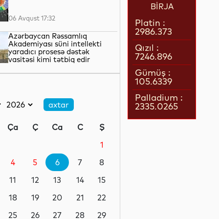
BİRJA
06 Avqust 17:32
Platin :
2986.373
Azərbaycan Rəssamlıq
Akademiyası süni intellekti
Qızıl :
yaradıcı prosesə dəstək
7246.896
vasitəsi kimi tətbiq edir
06 Avqust 17:27
Gümüş :
105.6339
İsrail ordusu yenidən Livanın
cənubunu bombalayıb
Palladium :
2335.0265
06 Avqust 17:05
Ça
Ç
Ca
C
Ş
Mərkəzi Bank Nyu-York
Federal Ehtiyat Bankı ilə
1
aktual çağırışları müzakirə
edib
4
5
6
7
8
06 Avqust 16:46
11
12
13
14
15
Rezidenturaya qəbul
imtahanının ikinci
18
19
20
21
22
mərhələsində 996 namizəd
iştirak edəcək
25
26
27
28
29
06 Avqust 16:43