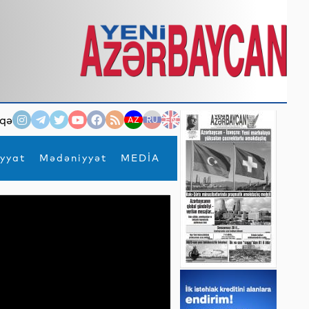
qə
AZ
RU
EN
yyat
Mədəniyyət
MEDİA
×