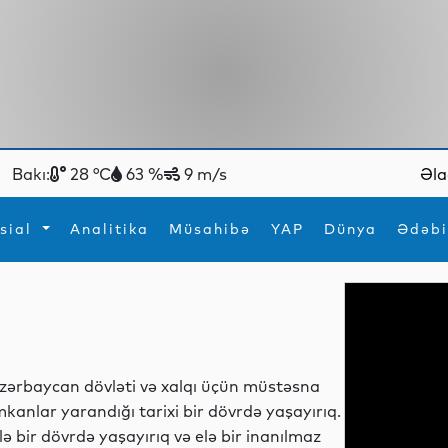
Bakı:
28 °C
63 %
9 m/s
Əla
sial
Analitika
Müsahibə
YAP
Dünya
Ədəbi
ya
İdman
Maraqlı
İdman
Yeni texnologiyalar
zərbaycan dövləti və xalqı üçün müstəsna
mkanlar yarandığı tarixi bir dövrdə yaşayırıq.
lə bir dövrdə yaşayırıq və elə bir inanılmaz