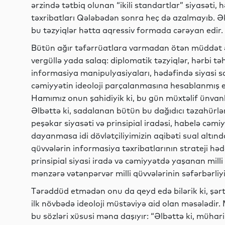
ərzində tətbiq olunan “ikili standartlar” siyasəti
təxribatları Qələbədən sonra heç də azalmayıb. Əks
bu təzyiqlər hətta aqressiv formada cərəyan edir.
Bütün ağır təfərrüatlara varmadan ötən müddət ər
vergüllə yada salaq: diplomatik təzyiqlər, hərbi təhdi
informasiya manipulyasiyaları, hədəfində siyasi sa
cəmiyyətin ideoloji parçalanmasına hesablanmış em
Hamımız onun şahidiyik ki, bu gün müxtəlif ünvanl
Əlbəttə ki, sadalanan bütün bu dağıdıcı təzahürlə
peşəkar siyasəti və prinsipial iradəsi, habelə cəm
dayanmasa idi dövlətçiliyimizin aqibəti sual altınd
qüvvələrin informasiya təxribatlarının strateji h
prinsipial siyasi iradə və cəmiyyətdə yaşanan milli 
mənzərə vətənpərvər milli qüvvələrinin səfərbərliyi
Tərəddüd etmədən onu da qeyd edə bilərik ki, şərti 
ilk növbədə ideoloji müstəviyə aid olan məsələdir
bu sözləri xüsusi məna daşıyır: “Əlbəttə ki, mühar