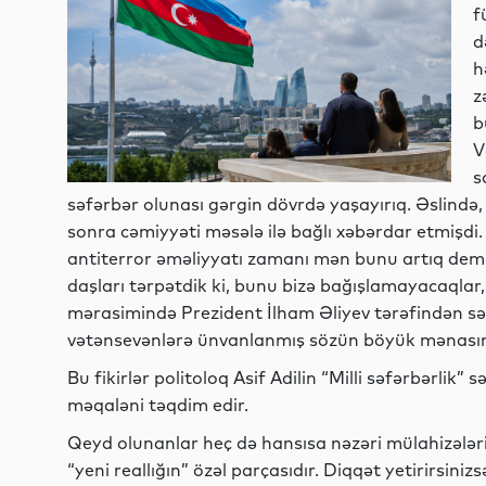
f
d
h
z
b
V
s
səfərbər olunası gərgin dövrdə yaşayırıq. Əslində
sonra cəmiyyəti məsələ ilə bağlı xəbərdar etmişdi.
antiterror əməliyyatı zamanı mən bunu artıq demi
daşları tərpətdik ki, bunu bizə bağışlamayacaqlar,
mərasimində Prezident İlham Əliyev tərəfindən sə
vətənsevənlərə ünvanlanmış sözün böyük mənasında 
Bu fikirlər politoloq Asif Adilin “Milli səfərbərlik” 
məqaləni təqdim edir.
Qeyd olunanlar heç də hansısa nəzəri mülahizələrin
“yeni reallığın” özəl parçasıdır. Diqqət yetirirsin