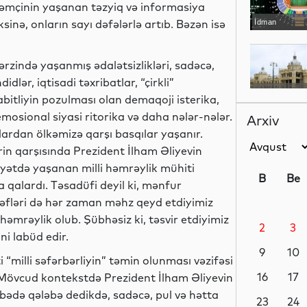
, həmçinin yaşanan təzyiq və informasiya
inə, onların sayı dəfələrlə artıb. Bəzən isə
İdman
zində yaşanmış ədalətsizlikləri, sadəcə,
dlər, iqtisadi təxribatlar, “çirkli”
Elm
bitliyin pozulması olan demaqoji isterika,
osional siyasi ritorika və daha nələr-nələr.
Arxiv
ardan ölkəmizə qarşı basqılar yaşanır.
rin qarşısında Prezident İlham Əliyevin
Dünya
iyyətdə yaşanan milli həmrəylik mühiti
B
Be
a qalardı. Təsadüfi deyil ki, mənfur
ədəfləri də hər zaman məhz qeyd etdiyimiz
həmrəylik olub. Şübhəsiz ki, təsvir etdiyimiz
2
3
İqtisadiyyat
ni labüd edir.
9
10
“milli səfərbərliyin” təmin olunması vəzifəsi
16
17
. Mövcud kontekstdə Prezident İlham Əliyevin
ibədə qələbə dedikdə, sadəcə, pul və hətta
Elm
23
24