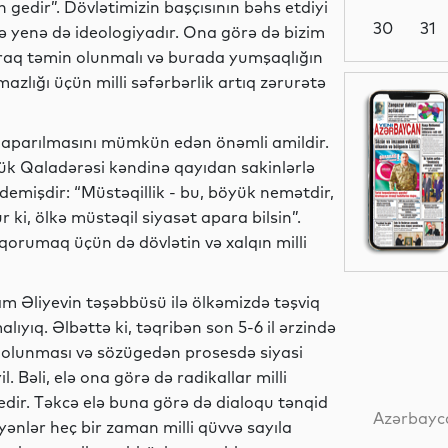
gedir”. Dövlətimizin başçısının bəhs etdiyi
30
31
ə yenə də ideologiyadır. Ona görə də bizim
laraq təmin olunmalı və burada yumşaqlığın
zlığı üçün milli səfərbərlik artıq zərurətə
Sosial
in aparılmasını mümkün edən önəmli amildir.
yük Qaladərəsi kəndinə qayıdan sakinlərlə
 demişdir: “Müstəqillik - bu, böyük nemətdir,
İqtisadiyyat
 ki, ölkə müstəqil siyasət apara bilsin”.
qorumaq üçün də dövlətin və xalqın milli
Elm
am Əliyevin təşəbbüsü ilə ölkəmizdə təşviq
ıyıq. Əlbəttə ki, təqribən son 5-6 il ərzində
iq olunması və sözügedən prosesdə siyasi
l. Bəli, elə ona görə də radikallar milli
Sosial
 edir. Təkcə elə buna görə də dialoqu tənqid
Azərbayca
ənlər heç bir zaman milli qüvvə sayıla