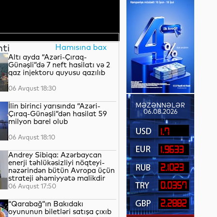
nti
Hamısına bax
Altı ayda “Azəri-Çıraq-
Günəşli”də 7 neft hasilatı və 2
qaz injektoru quyusu qazılıb
06 Avqust 18:30
İlin birinci yarısında “Azəri-
MƏZƏNNƏLƏR
06.08.2026
Çıraq-Günəşli”dən hasilat 59
milyon barel olub
1.7
06 Avqust 18:10
1.9633
Andrey Sibiqa: Azərbaycan
enerji təhlükəsizliyi nöqteyi-
2.1023
nəzərindən bütün Avropa üçün
strateji əhəmiyyətə malikdir
0.0357
06 Avqust 17:50
2.2882
“Qarabağ”ın Bakıdakı
oyununun biletləri satışa çıxıb