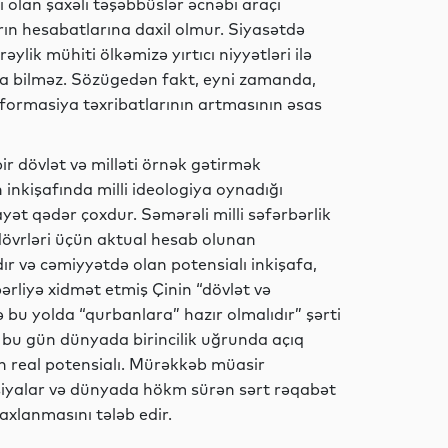
ı olan şaxəli təşəbbüslər əcnəbi araçı
arın hesabatlarına daxil olmur. Siyasətdə
İqtisadiyyat
ylik mühiti ölkəmizə yırtıcı niyyətləri ilə
la bilməz. Sözügedən fakt, eyni zamanda,
formasiya təxribatlarının artmasının əsas
Dünya
r dövlət və milləti örnək gətirmək
 inkişafında milli ideologiya oynadığı
ət qədər çoxdur. Səmərəli milli səfərbərlik
 dövrləri üçün aktual hesab olunan
İdman
ır və cəmiyyətdə olan potensialı inkişafa,
ərliyə xidmət etmiş Çinin “dövlət və
ə bu yolda “qurbanlara” hazır olmalıdır” şərti
 bu gün dünyada birincilik uğrunda açıq
Dünya
yin real potensialı. Mürəkkəb müasir
iyalar və dünyada hökm sürən sərt rəqabət
axlanmasını tələb edir.