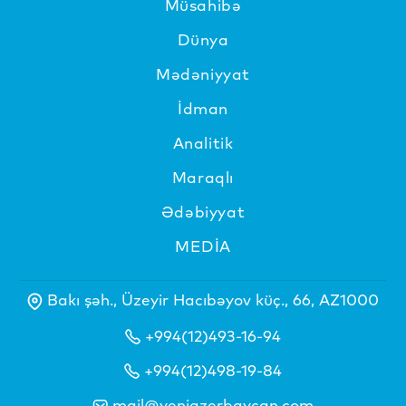
Müsahibə
Dünya
Mədəniyyat
İdman
Analitik
Maraqlı
Ədəbiyyat
MEDİA
Bakı şəh., Üzeyir Hacıbəyov küç., 66, AZ1000
+994(12)493-16-94
+994(12)498-19-84
mail@yeniazerbaycan.com