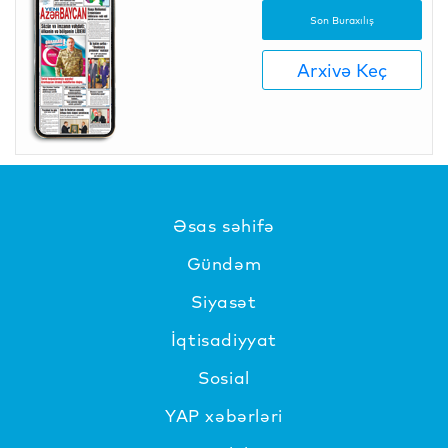
Son Buraxılış
Arxivə Keç
Əsas səhifə
Gündəm
Siyasət
İqtisadiyyat
Sosial
YAP xəbərləri