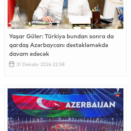
Yaşar Güler: Türkiyə bundan sonra da
qardaş Azərbaycanı dəstəkləməkdə
davam edəcək
31 Dekabr 2024 22:58