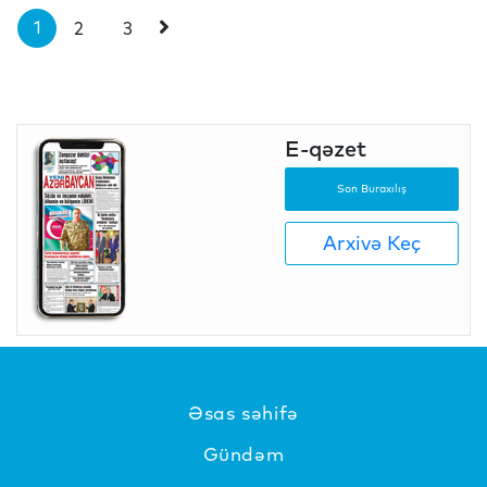
1
2
3
E-qəzet
Son Buraxılış
Arxivə Keç
Əsas səhifə
Gündəm