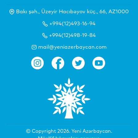
Bakı şəh., Üzeyir Hacıbəyov küç., 66, AZ1000
+994(12)493-16-94
+994(12)498-19-84
mail@yeniazerbaycan.com
© Copyright 2026.
Yeni Azərbaycan
.