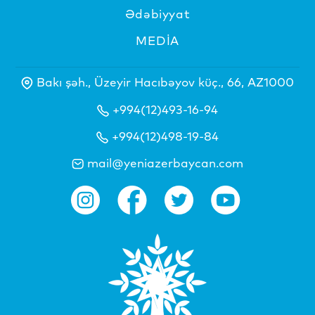
Ədəbiyyat
MEDİA
Bakı şəh., Üzeyir Hacıbəyov küç., 66, AZ1000
+994(12)493-16-94
+994(12)498-19-84
mail@yeniazerbaycan.com