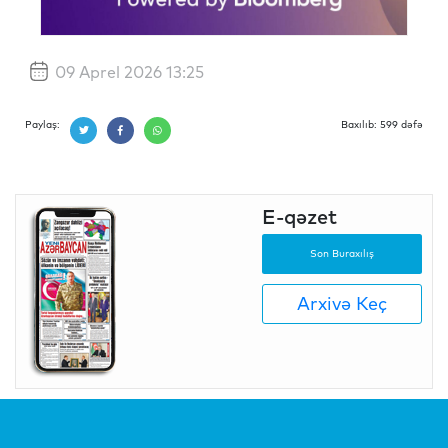
09 Aprel 2026 13:25
Paylaş:
Baxılıb: 599 dəfə
E-qəzet
Son Buraxılış
Arxivə Keç