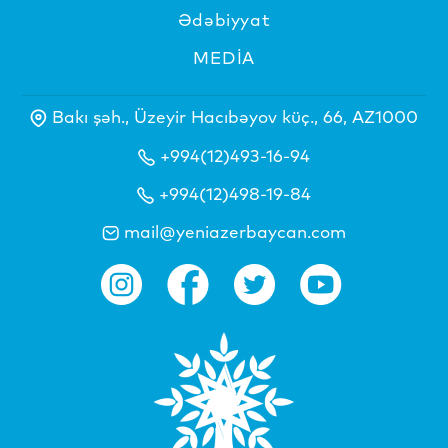
Ədəbiyyat
MEDİA
Bakı şəh., Üzeyir Hacıbəyov küç., 66, AZ1000
+994(12)493-16-94
+994(12)498-19-84
mail@yeniazerbaycan.com