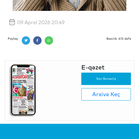
09 Aprel 2026 20:49
Paylaş:
Baxılıb: 613 dəfə
E-qəzet
Son Buraxılış
Arxivə Keç