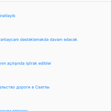
rəliləyib
Azərbaycanı dəstəkləməkdə davam edəcək
n açılışında iştirak ediblər
ельство дороги в Саатлы
тским пляжем