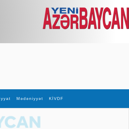
iyyat
Mədəniyyət
KİVDF