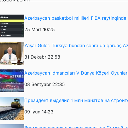
Azərbaycan basketbol milliləri FIBA reytinqində i
25 Mart 10:25
Yaşar Güler: Türkiyə bundan sonra da qardaş 
31 Dekabr 22:58
Azərbaycan idmançıları V Dünya Köçəri Oyunlarını
08 Sentyabr 22:35
Президент выделил 1 млн манатов на строит
09 İyun 14:23
Временно запрещено пользоваться Сумгайы