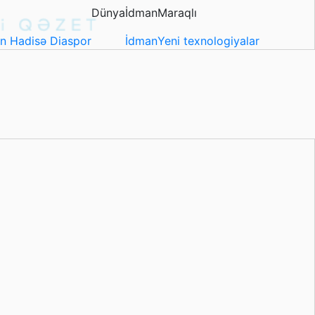
Dünya
İdman
Maraqlı
in
Hadisə
Diaspor
İdman
Yeni texnologiyalar