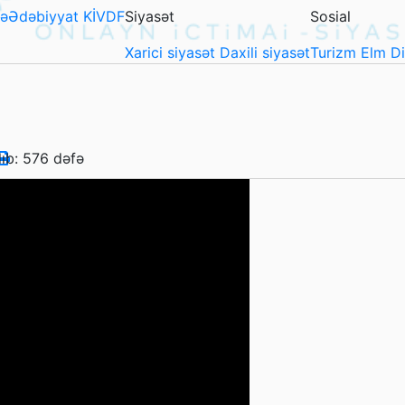
ə
Ədəbiyyat
KİVDF
Siyasət
Sosial
Xarici siyasət
Daxili siyasət
Turizm
Elm
D
lıb: 576 dəfə