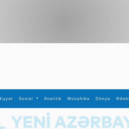
diyyat
Sosial
Analitik
Müsahibə
Dünya
Ədəb