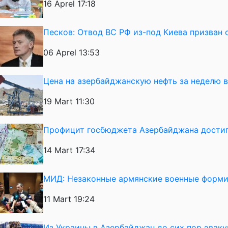
16 Aprel 17:18
Песков: Отвод ВС РФ из-под Киева призван 
06 Aprel 13:53
Цена на азербайджанскую нефть за неделю 
19 Mart 11:30
Профицит госбюджета Азербайджана достиг
14 Mart 17:34
МИД: Незаконные армянские военные форми
11 Mart 19:24
Из Украины в Азербайджан до сих пор эвак