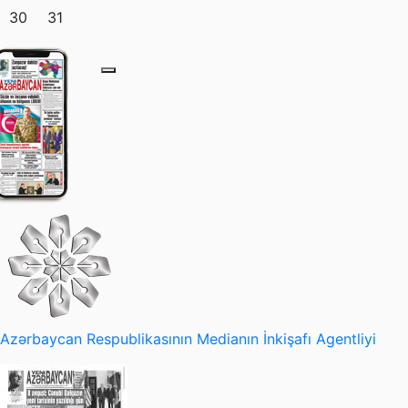
30
31
Azərbaycan Respublikasının Medianın İnkişafı Agentliyi