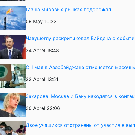
Газ на мировых рынках подорожал
09 May 10:23
Чавушоглу раскритиковал Байдена о события
24 Aprel 18:48
С 1 мая в Азербайджане отменяется масоч
22 Aprel 13:51
Захарова: Москва и Баку находятся в конта
20 Aprel 22:06
Двое учащихся отстранены от участия в вы