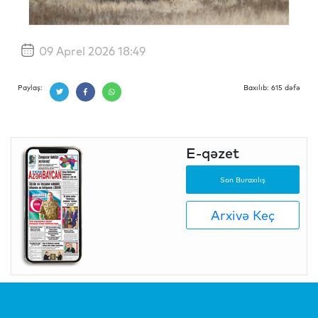
09 Aprel 2026 18:49
Paylaş:
Baxılıb: 615 dəfə
E-qəzet
Son Buraxılış
Arxivə Keç