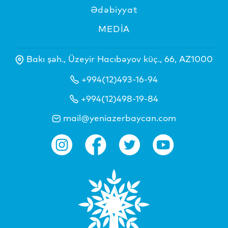
Ədəbiyyat
MEDİA
Bakı şəh., Üzeyir Hacıbəyov küç., 66, AZ1000
+994(12)493-16-94
+994(12)498-19-84
mail@yeniazerbaycan.com