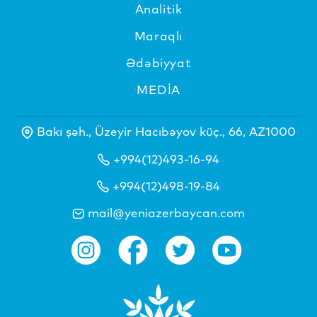
Analitik
Maraqlı
Ədəbiyyat
MEDİA
Bakı şəh., Üzeyir Hacıbəyov küç., 66, AZ1000
+994(12)493-16-94
+994(12)498-19-84
mail@yeniazerbaycan.com