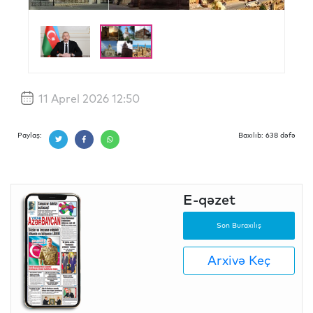
11 Aprel 2026 12:50
Paylaş:
Baxılıb: 638 dəfə
E-qəzet
Son Buraxılış
Arxivə Keç