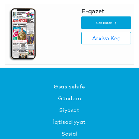
E-qəzet
Son Buraxılış
Arxivə Keç
Əsas səhifə
Gündəm
Siyasət
İqtisadiyyat
Sosial