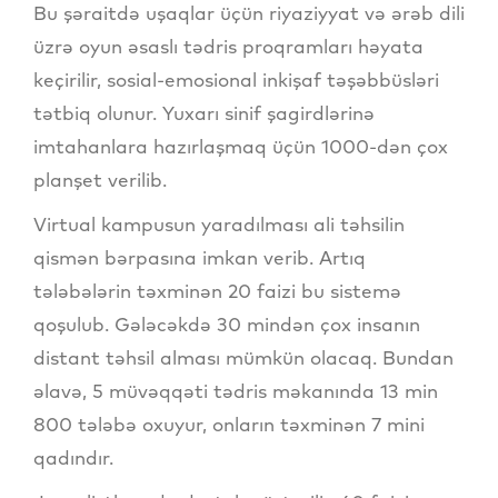
Bu şəraitdə uşaqlar üçün riyaziyyat və ərəb dili
üzrə oyun əsaslı tədris proqramları həyata
keçirilir, sosial-emosional inkişaf təşəbbüsləri
tətbiq olunur. Yuxarı sinif şagirdlərinə
imtahanlara hazırlaşmaq üçün 1000-dən çox
planşet verilib.
Virtual kampusun yaradılması ali təhsilin
qismən bərpasına imkan verib. Artıq
tələbələrin təxminən 20 faizi bu sistemə
qoşulub. Gələcəkdə 30 mindən çox insanın
distant təhsil alması mümkün olacaq. Bundan
əlavə, 5 müvəqqəti tədris məkanında 13 min
800 tələbə oxuyur, onların təxminən 7 mini
qadındır.