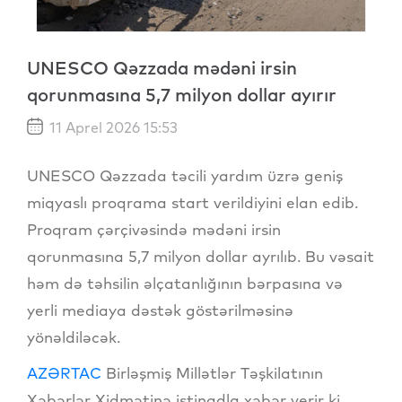
UNESCO Qəzzada mədəni irsin
qorunmasına 5,7 milyon dollar ayırır
11 Aprel 2026 15:53
UNESCO Qəzzada təcili yardım üzrə geniş
miqyaslı proqrama start verildiyini elan edib.
Proqram çərçivəsində mədəni irsin
qorunmasına 5,7 milyon dollar ayrılıb. Bu vəsait
həm də təhsilin əlçatanlığının bərpasına və
yerli mediaya dəstək göstərilməsinə
yönəldiləcək.
AZƏRTAC
Birləşmiş Millətlər Təşkilatının
Xəbərlər Xidmətinə istinadla xəbər verir ki,