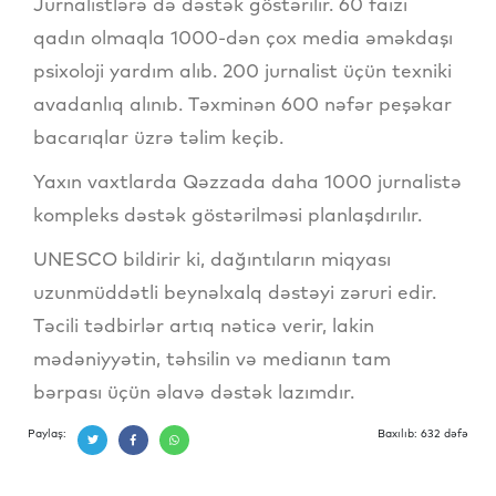
Jurnalistlərə də dəstək göstərilir. 60 faizi
qadın olmaqla 1000-dən çox media əməkdaşı
psixoloji yardım alıb. 200 jurnalist üçün texniki
avadanlıq alınıb. Təxminən 600 nəfər peşəkar
bacarıqlar üzrə təlim keçib.
Yaxın vaxtlarda Qəzzada daha 1000 jurnalistə
kompleks dəstək göstərilməsi planlaşdırılır.
UNESCO bildirir ki, dağıntıların miqyası
uzunmüddətli beynəlxalq dəstəyi zəruri edir.
Təcili tədbirlər artıq nəticə verir, lakin
mədəniyyətin, təhsilin və medianın tam
bərpası üçün əlavə dəstək lazımdır.
Paylaş:
Baxılıb: 632 dəfə