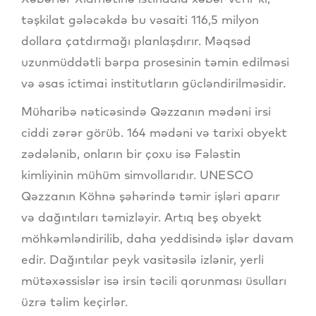
təşkilat gələcəkdə bu vəsaiti 116,5 milyon
dollara çatdırmağı planlaşdırır. Məqsəd
uzunmüddətli bərpa prosesinin təmin edilməsi
və əsas ictimai institutların gücləndirilməsidir.
Müharibə nəticəsində Qəzzanın mədəni irsi
ciddi zərər görüb. 164 mədəni və tarixi obyekt
zədələnib, onların bir çoxu isə Fələstin
kimliyinin mühüm simvollarıdır. UNESCO
Qəzzanın Köhnə şəhərində təmir işləri aparır
və dağıntıları təmizləyir. Artıq beş obyekt
möhkəmləndirilib, daha yeddisində işlər davam
edir. Dağıntılar peyk vasitəsilə izlənir, yerli
mütəxəssislər isə irsin təcili qorunması üsulları
üzrə təlim keçirlər.