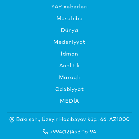
YAP xəbərləri
Müsahibə
Dünya
Mədəniyyat
İdman
Analitik
Maraqlı
Ədəbiyyat
MEDİA
Bakı şəh., Üzeyir Hacıbəyov küç., 66, AZ1000
+994(12)493-16-94