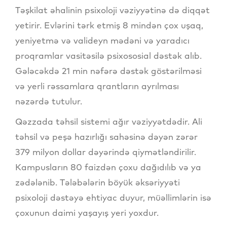
Təşkilat əhalinin psixoloji vəziyyətinə də diqqət
yetirir. Evlərini tərk etmiş 8 mindən çox uşaq,
yeniyetmə və valideyn mədəni və yaradıcı
proqramlar vasitəsilə psixososial dəstək alıb.
Gələcəkdə 21 min nəfərə dəstək göstərilməsi
və yerli rəssamlara qrantların ayrılması
nəzərdə tutulur.
Qəzzada təhsil sistemi ağır vəziyyətdədir. Ali
təhsil və peşə hazırlığı sahəsinə dəyən zərər
379 milyon dollar dəyərində qiymətləndirilir.
Kampusların 80 faizdən çoxu dağıdılıb və ya
zədələnib. Tələbələrin böyük əksəriyyəti
psixoloji dəstəyə ehtiyac duyur, müəllimlərin isə
çoxunun daimi yaşayış yeri yoxdur.