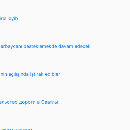
rəliləyib
Azərbaycanı dəstəkləməkdə davam edəcək
n açılışında iştirak ediblər
ельство дороги в Саатлы
тским пляжем