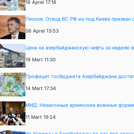
16 Aprel 17:18
Песков: Отвод ВС РФ из-под Киева призван 
06 Aprel 13:53
Цена на азербайджанскую нефть за неделю 
19 Mart 11:30
Профицит госбюджета Азербайджана достиг
14 Mart 17:34
МИД: Незаконные армянские военные форми
11 Mart 19:24
Из Украины в Азербайджан до сих пор эвак