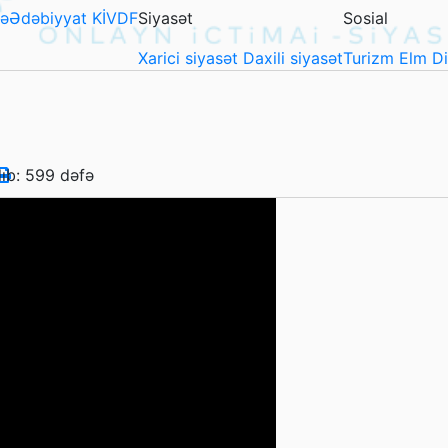
ə
Ədəbiyyat
KİVDF
Siyasət
Sosial
Xarici siyasət
Daxili siyasət
Turizm
Elm
D
lıb: 599 dəfə