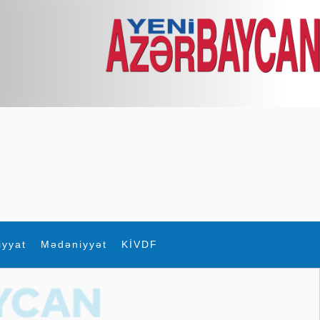
iyyat
Mədəniyyət
KİVDF