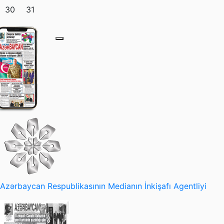
30
31
Azərbaycan Respublikasının Medianın İnkişafı Agentliyi