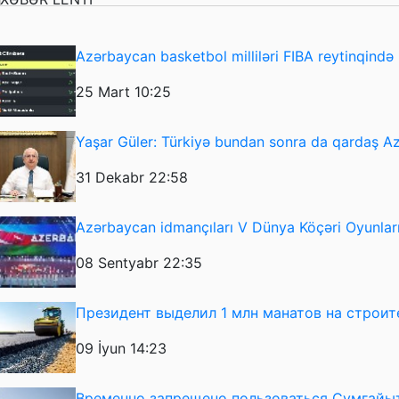
Azərbaycan basketbol milliləri FIBA reytinqində i
25 Mart 10:25
Yaşar Güler: Türkiyə bundan sonra da qardaş 
31 Dekabr 22:58
Azərbaycan idmançıları V Dünya Köçəri Oyunlarını
08 Sentyabr 22:35
Президент выделил 1 млн манатов на строит
09 İyun 14:23
Временно запрещено пользоваться Сумгайы