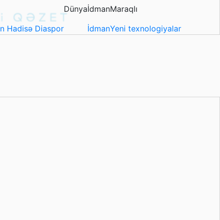
Dünya
İdman
Maraqlı
in
Hadisə
Diaspor
İdman
Yeni texnologiyalar