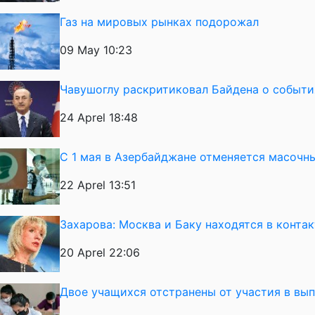
Газ на мировых рынках подорожал
09 May 10:23
Чавушоглу раскритиковал Байдена о события
24 Aprel 18:48
С 1 мая в Азербайджане отменяется масоч
22 Aprel 13:51
Захарова: Москва и Баку находятся в конта
20 Aprel 22:06
Двое учащихся отстранены от участия в вы