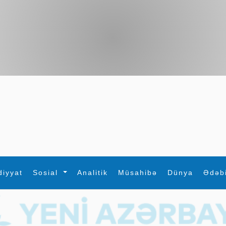
diyyat
Sosial
Analitik
Müsahibə
Dünya
Ədəb