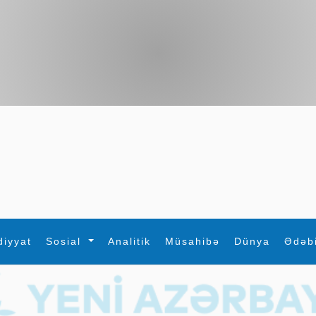
diyyat
Sosial
Analitik
Müsahibə
Dünya
Ədəb