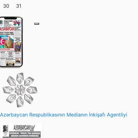
30
31
Azərbaycan Respublikasının Medianın İnkişafı Agentliyi