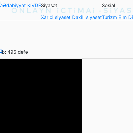
ə
Ədəbiyyat
KİVDF
Siyasət
Sosial
Xarici siyasət
Daxili siyasət
Turizm
Elm
D
lıb: 496 dəfə