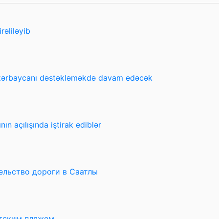
rəliləyib
Azərbaycanı dəstəkləməkdə davam edəcək
n açılışında iştirak ediblər
ельство дороги в Саатлы
тским пляжем