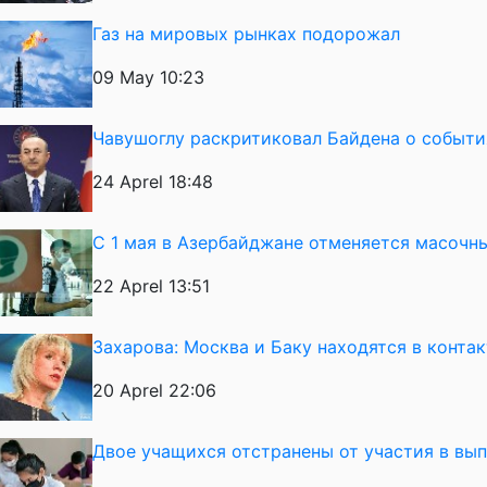
Газ на мировых рынках подорожал
09 May 10:23
Чавушоглу раскритиковал Байдена о события
24 Aprel 18:48
С 1 мая в Азербайджане отменяется масоч
22 Aprel 13:51
Захарова: Москва и Баку находятся в конта
20 Aprel 22:06
Двое учащихся отстранены от участия в вы