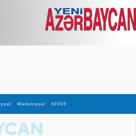
iyyat
Mədəniyyət
KİVDF