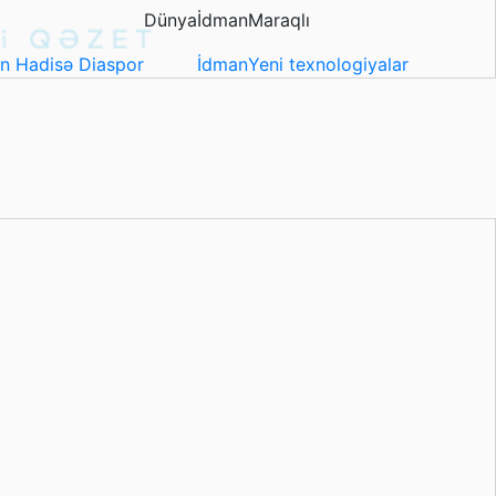
Dünya
İdman
Maraqlı
in
Hadisə
Diaspor
İdman
Yeni texnologiyalar