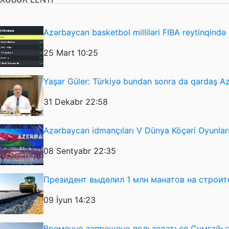
Azərbaycan basketbol milliləri FIBA reytinqində i
25 Mart 10:25
Yaşar Güler: Türkiyə bundan sonra da qardaş 
31 Dekabr 22:58
Azərbaycan idmançıları V Dünya Köçəri Oyunlarını
08 Sentyabr 22:35
Президент выделил 1 млн манатов на строит
09 İyun 14:23
Временно запрещено пользоваться Сумгайы