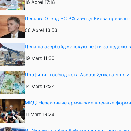
16 Aprel 17:18
Песков: Отвод ВС РФ из-под Киева призван 
06 Aprel 13:53
Цена на азербайджанскую нефть за неделю 
19 Mart 11:30
Профицит госбюджета Азербайджана достиг
14 Mart 17:34
МИД: Незаконные армянские военные форми
11 Mart 19:24
Из Украины в Азербайджан до сих пор эвак