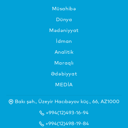
Müsahibə
Dünya
Mədəniyyat
İdman
Analitik
Maraqlı
Ədəbiyyat
MEDİA
Bakı şəh., Üzeyir Hacıbəyov küç., 66, AZ1000
+994(12)493-16-94
+994(12)498-19-84