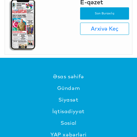
E-qəzet
Son Buraxılış
Arxivə Keç
Əsas səhifə
Gündəm
Siyasət
İqtisadiyyat
Sosial
YAP xəbərləri