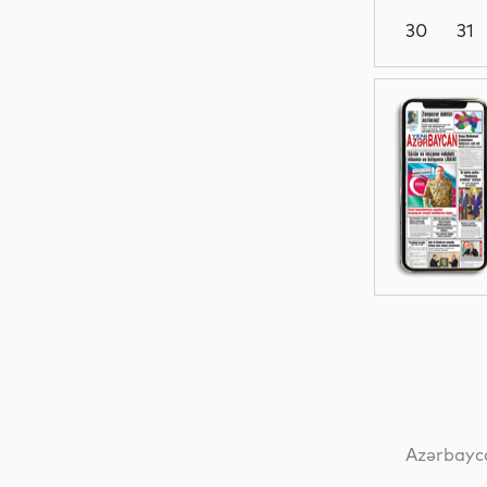
30
31
Siyasət
Gündəm
Siyasət
Siyasət
Azərbayca