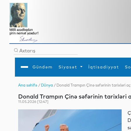
Gündəm
Siyasət
İqtisadiyyat
So
Ana səhifə
/
Dünya
/ Donald Trampın Çinə səfərinin tarixləri aç
Ana səhifə
Ədəbiyyat
Siyasət
Sosial
Dün
Donald Trampın Çinə səfərinin tarixləri a
Gündəm
MEDİA
Xarici siyasət
Turizm
İqtisadiyyat
Daxili siyasət
Elm
11.05.2026 [12:47]
YAP
Din
Analitika
Hadisə
Ç
Mədəniyyət
Diaspor
D
Müsahibə
s