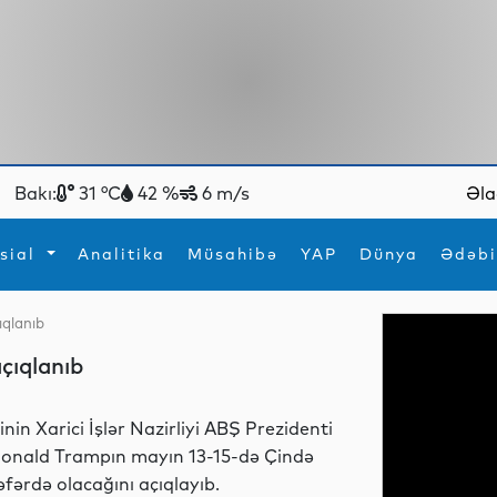
Bakı:
31 °C
42 %
6 m/s
Əla
sial
Analitika
Müsahibə
YAP
Dünya
Ədəbi
ıqlanıb
ya
İdman
Maraqlı
çıqlanıb
İdman
Yeni texnologiyalar
inin Xarici İşlər Nazirliyi ABŞ Prezidenti
onald Trampın mayın 13-15-də Çində
əfərdə olacağını açıqlayıb.