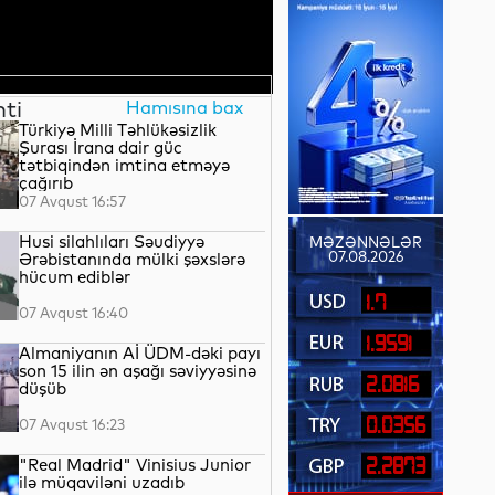
nti
Hamısına bax
Türkiyə Milli Təhlükəsizlik
Şurası İrana dair güc
tətbiqindən imtina etməyə
çağırıb
07 Avqust 16:57
Husi silahlıları Səudiyyə
MƏZƏNNƏLƏR
07.08.2026
Ərəbistanında mülki şəxslərə
hücum ediblər
1.7
07 Avqust 16:40
1.9591
Almaniyanın Aİ ÜDM-dəki payı
son 15 ilin ən aşağı səviyyəsinə
2.0816
düşüb
0.0356
07 Avqust 16:23
"Real Madrid" Vinisius Junior
2.2873
ilə müqaviləni uzadıb