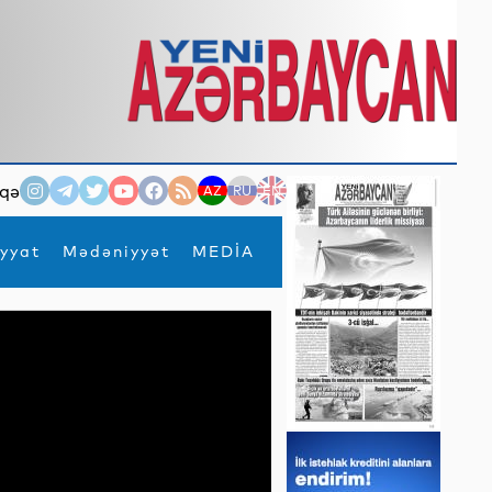
qə
AZ
RU
EN
yyat
Mədəniyyət
MEDİA
×