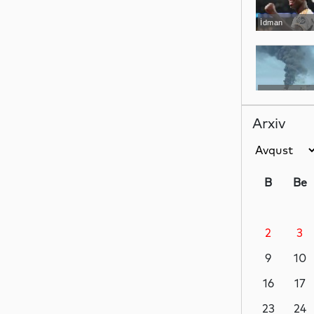
İdman
Dünya
Arxiv
Dünya
B
Be
2
3
Hadisə
9
10
16
17
Dünya
23
24