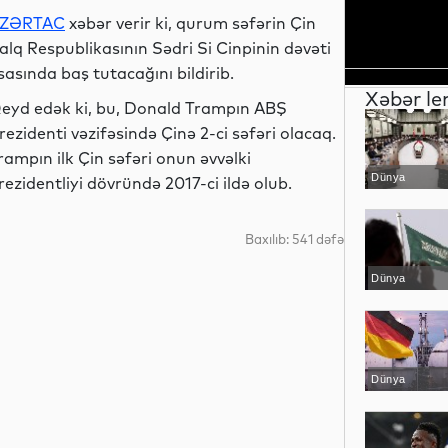
ZƏRTAC
xəbər verir ki, qurum səfərin Çin
alq Respublikasının Sədri Si Cinpinin dəvəti
sasında baş tutacağını bildirib.
Xəbər le
eyd edək ki, bu, Donald Trampın ABŞ
rezidenti vəzifəsində Çinə 2-ci səfəri olacaq.
rampın ilk Çin səfəri onun əvvəlki
Dünya
rezidentliyi dövründə 2017-ci ildə olub.
Baxılıb: 541 dəfə
Dünya
Dünya