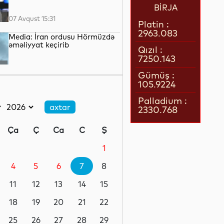
BİRJA
07 Avqust 15:31
Platin :
2963.083
Media: İran ordusu Hörmüzdə
əməliyyat keçirib
Qızıl :
7250.143
07 Avqust 15:06
Gümüş :
105.9224
Tramp “doğum turizmi”ni
qadağan edən sərəncamı
Palladium :
imzaladı
2330.768
07 Avqust 14:45
Ça
Ç
Ca
C
Ş
Cəlilabadda avtomobil 50
metrlik hündürlükdən aşıb, 4
1
nəfər xəsarət alıb
4
5
6
7
8
07 Avqust 14:19
11
12
13
14
15
Dəməşqdə mikroavtobus
partladılıb, 2 nəfər həlak olub
18
19
20
21
22
25
26
27
28
29
07 Avqust 13:50