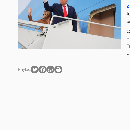
A
X
ə
Q
P
T
p
Paylaş: