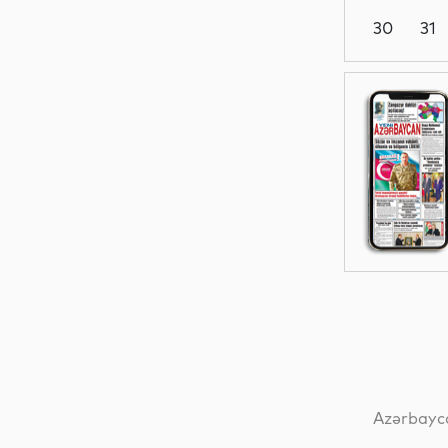
30
31
Siyasət
Gündəm
Siyasət
Siyasət
Azərbayca