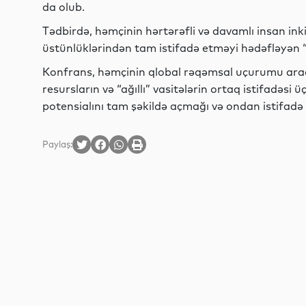
da olub.
Tədbirdə, həmçinin hərtərəfli və davamlı insan inki
üstünlüklərindən tam istifadə etməyi hədəfləyən
Konfrans, həmçinin qlobal rəqəmsal uçurumu ara
resursların və “ağıllı” vasitələrin ortaq istifadəsi 
potensialını tam şəkildə açmağı və ondan istifadə 
Paylaş: