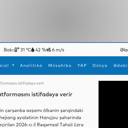
Bakı:
31 °C
42 %
6 m/s
Əla
sial
Analitika
Müsahibə
YAP
Dünya
Ədəbi
tformasını istifadəyə verir
ya
İdman
Maraqlı
latformasını istifadəyə verir
İdman
Yeni texnologiyalar
in çərşənbə axşamı ölkənin şərqindəki
hejiang əyalətinin Hançjou şəhərində
eçirilən 2026-cı il Rəqəmsal Təhsil üzrə