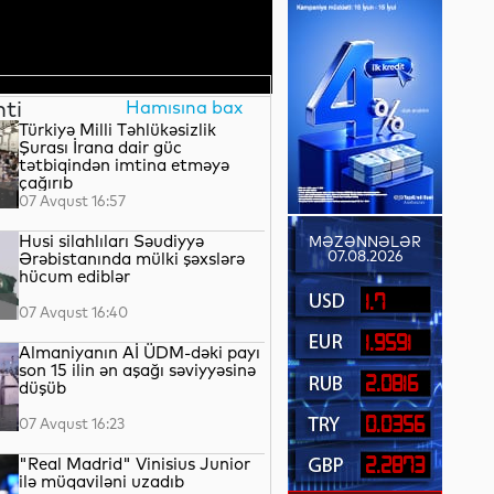
nti
Hamısına bax
Türkiyə Milli Təhlükəsizlik
Şurası İrana dair güc
tətbiqindən imtina etməyə
çağırıb
07 Avqust 16:57
Husi silahlıları Səudiyyə
MƏZƏNNƏLƏR
07.08.2026
Ərəbistanında mülki şəxslərə
hücum ediblər
1.7
07 Avqust 16:40
1.9591
Almaniyanın Aİ ÜDM-dəki payı
son 15 ilin ən aşağı səviyyəsinə
2.0816
düşüb
0.0356
07 Avqust 16:23
"Real Madrid" Vinisius Junior
2.2873
ilə müqaviləni uzadıb