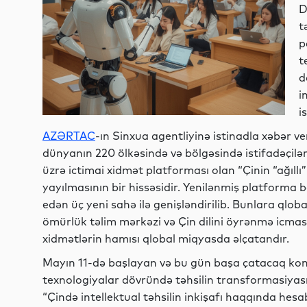
D
t
p
t
d
i
i
AZƏRTAC
-ın Sinxua agentliyinə istinadla xəbər ve
dünyanın 220 ölkəsində və bölgəsində istifadəçilər 
üzrə ictimai xidmət platforması olan “Çinin “ağıll
yayılmasının bir hissəsidir. Yenilənmiş platforma b
edən üç yeni sahə ilə genişləndirilib. Bunlara qloba
ömürlük təlim mərkəzi və Çin dilini öyrənmə icması 
xidmətlərin hamısı qlobal miqyasda əlçatandır.
Mayın 11-də başlayan və bu gün başa çatacaq konf
texnologiyalar dövründə təhsilin transformasiyası
“Çində intellektual təhsilin inkişafı haqqında he