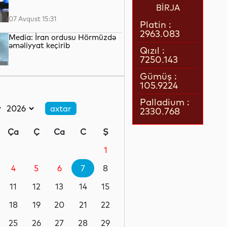
BİRJA
07 Avqust 15:31
Platin :
2963.083
Media: İran ordusu Hörmüzdə
əməliyyat keçirib
Qızıl :
7250.143
07 Avqust 15:06
Gümüş :
105.9224
Tramp “doğum turizmi”ni
qadağan edən sərəncamı
Palladium :
imzaladı
2330.768
07 Avqust 14:45
Ça
Ç
Ca
C
Ş
Cəlilabadda avtomobil 50
metrlik hündürlükdən aşıb, 4
1
nəfər xəsarət alıb
4
5
6
7
8
07 Avqust 14:19
11
12
13
14
15
Dəməşqdə mikroavtobus
partladılıb, 2 nəfər həlak olub
18
19
20
21
22
25
26
27
28
29
07 Avqust 13:50