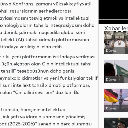
ünya Konfransı zamanı yüksəkkeyfiyyətli
əhsil resurslarının sərhədlərarası
aylaşılmasını təşviq etmək və intellektual
exnologiyaların təhsilə inteqrasiyasını daha
Xəbər le
a dərinləşdirmək məqsədilə qlobal süni
ntellekt (AI) təhsil xidməti platformasının
stifadəyə verildiyini elan edib.
Dünya
rir ki, yeni platformanın istifadəyə verilməsi
üçün əlçatan olan Çinin intellektual təhsil
ı” təhsili” təşəbbüsünün daha geniş
eynəlxalq xidmətlər və yeni funksiyalar təklif
Dünya
l süni intellekt təhsil xidməti platforması,
olan “Çin dilini sevirəm” daxildir. Bu
ransda, həmçinin intellektual
Dünya
, inkişafı və idarə olunmasına yönəlmiş
sabat (2025-2026)” sənədinin dərc olunması