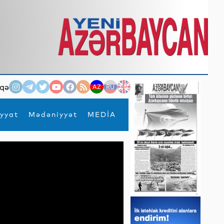
qə
AZ
RU
EN
yyat
Mədəniyyət
MEDİA
×