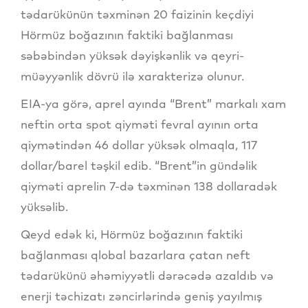
tədarükünün təxminən 20 faizinin keçdiyi
Hörmüz boğazının faktiki bağlanması
səbəbindən yüksək dəyişkənlik və qeyri-
müəyyənlik dövrü ilə xarakterizə olunur.
EIA-ya görə, aprel ayında “Brent” markalı xam
neftin orta spot qiyməti fevral ayının orta
qiymətindən 46 dollar yüksək olmaqla, 117
dollar/barel təşkil edib. “Brent”in gündəlik
qiyməti aprelin 7-də təxminən 138 dollaradək
yüksəlib.
Qeyd edək ki, Hörmüz boğazının faktiki
bağlanması qlobal bazarlara çatan neft
tədarükünü əhəmiyyətli dərəcədə azaldıb və
enerji təchizatı zəncirlərində geniş yayılmış