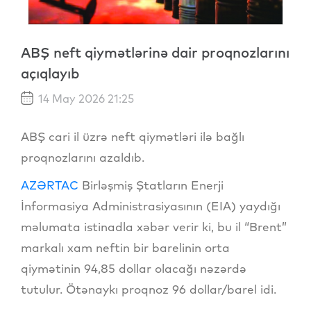
ABŞ neft qiymətlərinə dair proqnozlarını
açıqlayıb
14 May 2026 21:25
ABŞ cari il üzrə neft qiymətləri ilə bağlı
proqnozlarını azaldıb.
AZƏRTAC
Birləşmiş Ştatların Enerji
İnformasiya Administrasiyasının (EIA) yaydığı
məlumata istinadla xəbər verir ki, bu il “Brent”
markalı xam neftin bir barelinin orta
qiymətinin 94,85 dollar olacağı nəzərdə
tutulur. Ötənaykı proqnoz 96 dollar/barel idi.