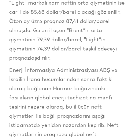
“Light” markalı xam neftin orta qiymətinin isə
cari ildə 85,68 dollar/barel olacağı gözlənilir.
Ötən ay üzrə proqnoz 87,41 dollar/barel
olmuşdu. Gələn il üçün “Brent”in orta
qiymətinin 79,39 dollar/barel, “Light”ın
qiymətinin 74,39 dollar/barel təşkil edəcəyi
proqnozlaşdırılır.
Enerji İnformasiya Administrasiyası ABŞ və
İsrailin İrana hücumlarından sonra faktiki
olaraq bağlanan Hörmüz boğazındakı
fasilələrin qlobal enerji təchizatına mənfi
təsirini nəzərə alaraq, bu il üçün neft
qiymətləri ilə bağlı proqnozlarını aşağı
istiqamətdə yenidən nəzərdən keçirib. Neft
qiymətlərinin proqnozu qlobal neft