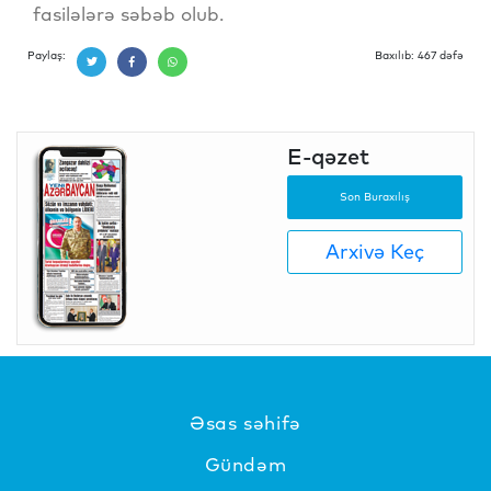
fasilələrə səbəb olub.
Paylaş:
Baxılıb: 467 dəfə
E-qəzet
Son Buraxılış
Arxivə Keç
Əsas səhifə
Gündəm