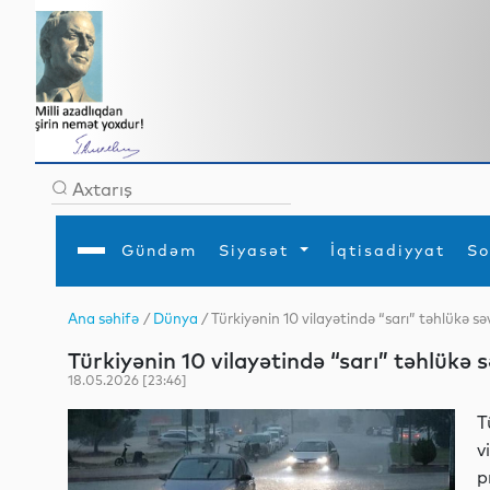
Gündəm
Siyasət
İqtisadiyyat
So
Ana səhifə
/
Dünya
/ Türkiyənin 10 vilayətində “sarı” təhlükə s
Ana səhifə
Ədəbiyyat
Siyasət
Sosial
Dün
Türkiyənin 10 vilayətində “sarı” təhlükə 
Gündəm
MEDİA
Xarici siyasət
Turizm
İqtisadiyyat
Daxili siyasət
Elm
18.05.2026 [23:46]
YAP
Din
Analitika
Hadisə
T
Mədəniyyət
Diaspor
v
Müsahibə
p