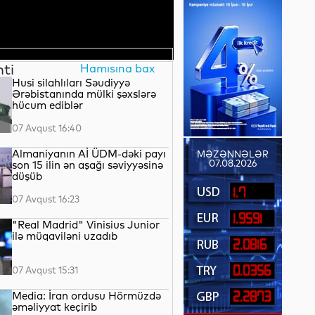
nti
Hamısına bax
Husi silahlıları Səudiyyə
Ərəbistanında mülki şəxslərə
hücum ediblər
07 Avqust 16:40
Almaniyanın Aİ ÜDM-dəki payı
MƏZƏNNƏLƏR
07.08.2026
son 15 ilin ən aşağı səviyyəsinə
düşüb
1.7
07 Avqust 16:23
1.9591
"Real Madrid" Vinisius Junior
ilə müqaviləni uzadıb
2.0816
0.0356
07 Avqust 15:31
Media: İran ordusu Hörmüzdə
2.2873
əməliyyat keçirib