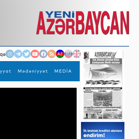
qə
AZ
RU
EN
yyat
Mədəniyyət
MEDİA
×