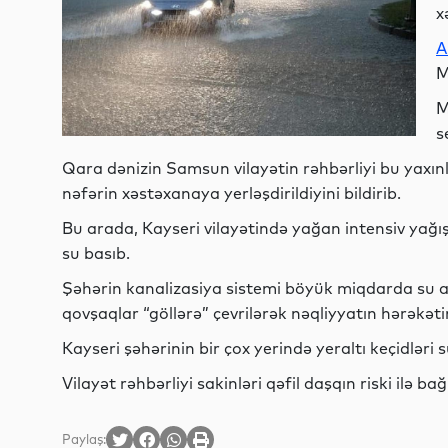
x
A
M
M
s
Qara dənizin Samsun vilayətin rəhbərliyi bu yaxın
nəfərin xəstəxanaya yerləşdirildiyini bildirib.
Bu arada, Kayseri vilayətində yağan intensiv yağış
su basıb.
Şəhərin kanalizasiya sistemi böyük miqdarda su ax
qovşaqlar “göllərə” çevrilərək nəqliyyatın hərəkəti
Kayseri şəhərinin bir çox yerində yeraltı keçidləri s
Vilayət rəhbərliyi sakinləri qəfil daşqın riski ilə ba
Paylaş: