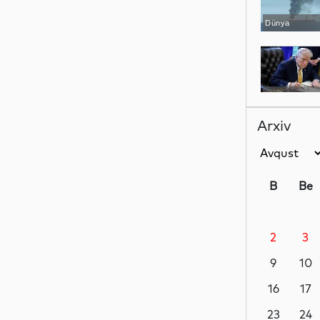
Dünya
Dünya
Arxiv
Hadisə
B
Be
2
3
Dünya
9
10
16
17
Siyasət
23
24