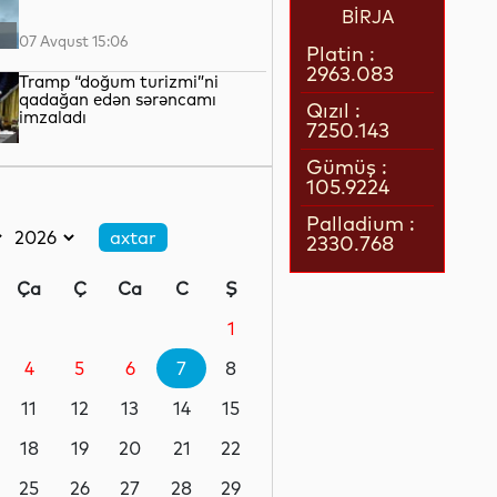
BİRJA
07 Avqust 15:06
Platin :
2963.083
Tramp “doğum turizmi”ni
qadağan edən sərəncamı
Qızıl :
imzaladı
7250.143
07 Avqust 14:45
Gümüş :
105.9224
Cəlilabadda avtomobil 50
metrlik hündürlükdən aşıb, 4
Palladium :
nəfər xəsarət alıb
2330.768
07 Avqust 14:19
Ça
Ç
Ca
C
Ş
Dəməşqdə mikroavtobus
partladılıb, 2 nəfər həlak olub
1
4
5
6
7
8
07 Avqust 13:50
11
12
13
14
15
Azərbaycan Malayziyaya yeni
səfir təyin edib
18
19
20
21
22
25
26
27
28
29
07 Avqust 13:28