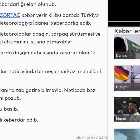
əbərdarlığı elan olunub.
ZƏRTAC
xəbər verir ki, bu barədə Türkiyə
eteorologiya İdarəsi xəbərdarlıq edib.
Xəbər le
eteoroloqlar daşqın, torpaq sürüşməsi və
el ehtimalını istisna etməyiblər.
larda daşqın nəticəsində xəsarət alan 12
Dünya
lar nəticəsində bir neçə mərkəzi məhəlləni
Dünya
ınına tab gətirə bilməyib. Nəticədə bəzi
ni pozub.
u basıb.
ğlı xəbərdar edib.
İdman
Baxılıb: 477 dəfə