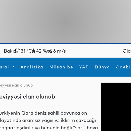
Bakı:
31 °C
42 %
6 m/s
Əla
sial
Analitika
Müsahibə
YAP
Dünya
Ədəbi
əviyyəsi elan olunub
ya
İdman
Maraqlı
səviyyəsi elan olunub
İdman
Yeni texnologiyalar
ürkiyənin Qara dəniz sahili boyunca on
ilayətində aramsız yağış və ildırım çaxacağı
roqnozlaşdırılır və bununla bağlı “sarı” hava