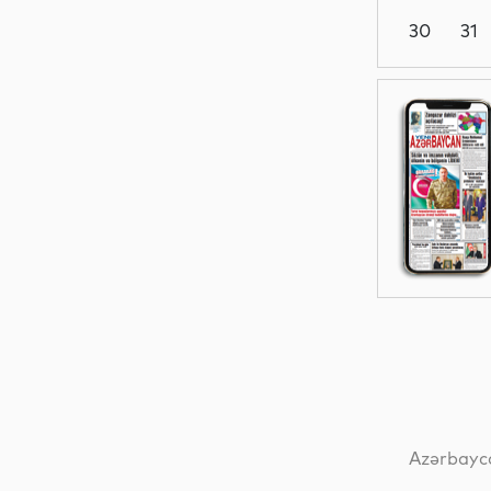
30
31
Gündəm
Siyasət
Siyasət
Dünya
Azərbayca