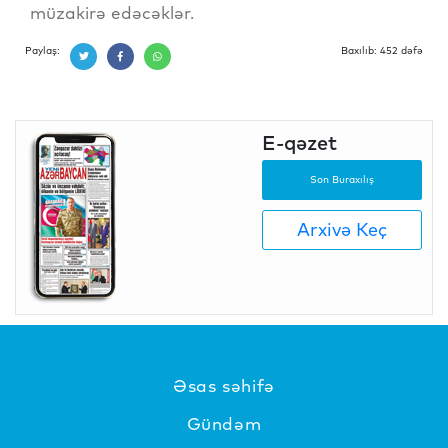
müzakirə edəcəklər.
Paylaş:
Baxılıb: 452 dəfə
E-qəzet
Son Buraxılış
Arxivə Keç
Əsas səhifə
Gündəm