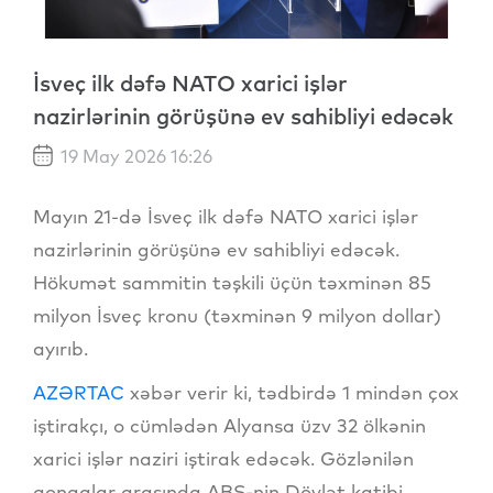
İsveç ilk dəfə NATO xarici işlər
nazirlərinin görüşünə ev sahibliyi edəcək
19 May 2026 16:26
Mayın 21-də İsveç ilk dəfə NATO xarici işlər
nazirlərinin görüşünə ev sahibliyi edəcək.
Hökumət sammitin təşkili üçün təxminən 85
milyon İsveç kronu (təxminən 9 milyon dollar)
ayırıb.
AZƏRTAC
xəbər verir ki, tədbirdə 1 mindən çox
iştirakçı, o cümlədən Alyansa üzv 32 ölkənin
xarici işlər naziri iştirak edəcək. Gözlənilən
qonaqlar arasında ABŞ-nin Dövlət katibi