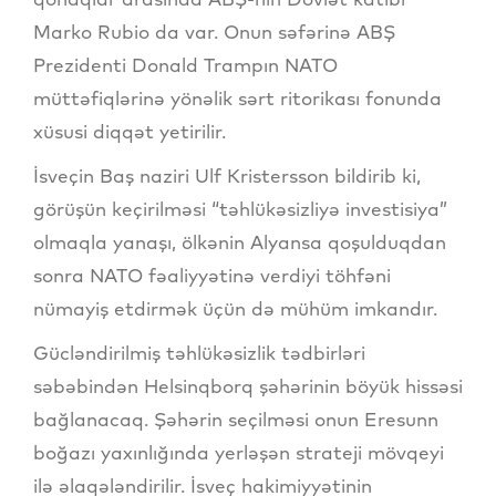
Marko Rubio da var. Onun səfərinə ABŞ
Prezidenti Donald Trampın NATO
müttəfiqlərinə yönəlik sərt ritorikası fonunda
xüsusi diqqət yetirilir.
İsveçin Baş naziri Ulf Kristersson bildirib ki,
görüşün keçirilməsi “təhlükəsizliyə investisiya”
olmaqla yanaşı, ölkənin Alyansa qoşulduqdan
sonra NATO fəaliyyətinə verdiyi töhfəni
nümayiş etdirmək üçün də mühüm imkandır.
Gücləndirilmiş təhlükəsizlik tədbirləri
səbəbindən Helsinqborq şəhərinin böyük hissəsi
bağlanacaq. Şəhərin seçilməsi onun Eresunn
boğazı yaxınlığında yerləşən strateji mövqeyi
ilə əlaqələndirilir. İsveç hakimiyyətinin