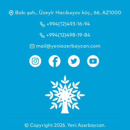
Bakı şəh., Üzeyir Hacıbəyov küç., 66, AZ1000
+994(12)493-16-94
+994(12)498-19-84
mail@yeniazerbaycan.com
© Copyright 2026.
Yeni Azərbaycan
.