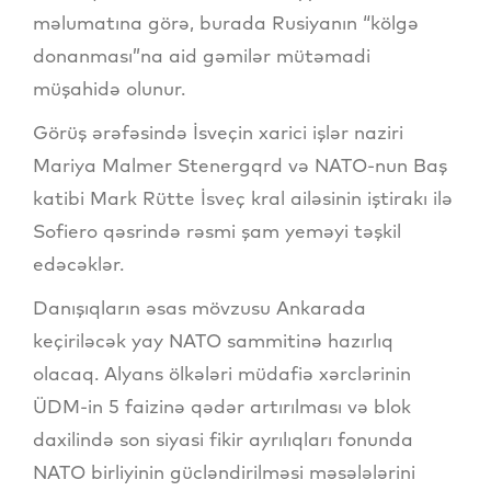
məlumatına görə, burada Rusiyanın “kölgə
donanması”na aid gəmilər mütəmadi
müşahidə olunur.
Görüş ərəfəsində İsveçin xarici işlər naziri
Mariya Malmer Stenergqrd və NATO-nun Baş
katibi Mark Rütte İsveç kral ailəsinin iştirakı ilə
Sofiero qəsrində rəsmi şam yeməyi təşkil
edəcəklər.
Danışıqların əsas mövzusu Ankarada
keçiriləcək yay NATO sammitinə hazırlıq
olacaq. Alyans ölkələri müdafiə xərclərinin
ÜDM-in 5 faizinə qədər artırılması və blok
daxilində son siyasi fikir ayrılıqları fonunda
NATO birliyinin gücləndirilməsi məsələlərini