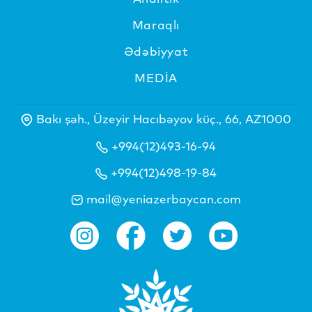
Maraqlı
Ədəbiyyat
MEDİA
Bakı şəh., Üzeyir Hacıbəyov küç., 66, AZ1000
+994(12)493-16-94
+994(12)498-19-84
mail@yeniazerbaycan.com