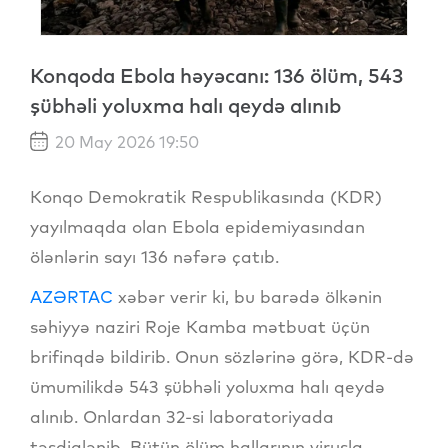
Konqoda Ebola həyəcanı: 136 ölüm, 543
şübhəli yoluxma halı qeydə alınıb
20 May 2026 19:50
Konqo Demokratik Respublikasında (KDR)
yayılmaqda olan Ebola epidemiyasından
ölənlərin sayı 136 nəfərə çatıb.
AZƏRTAC
xəbər verir ki, bu barədə ölkənin
səhiyyə naziri Roje Kamba mətbuat üçün
brifinqdə bildirib. Onun sözlərinə görə, KDR-də
ümumilikdə 543 şübhəli yoluxma halı qeydə
alınıb. Onlardan 32-si laboratoriyada
təsdiqlənib. Bütün ölüm hallarının virusla