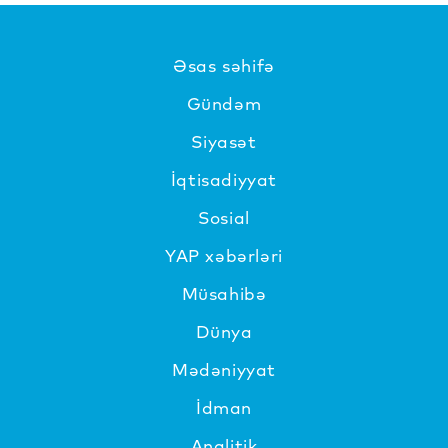
Əsas səhifə
Gündəm
Siyasət
İqtisadiyyat
Sosial
YAP xəbərləri
Müsahibə
Dünya
Mədəniyyat
İdman
Analitik