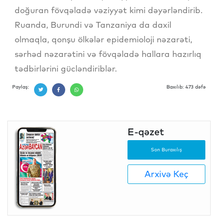
doğuran fövqəladə vəziyyət kimi dəyərləndirib.
Ruanda, Burundi və Tanzaniya da daxil
olmaqla, qonşu ölkələr epidemioloji nəzarəti,
sərhəd nəzarətini və fövqəladə hallara hazırlıq
tədbirlərini gücləndiriblər.
Paylaş:
Baxılıb: 473 dəfə
E-qəzet
Son Buraxılış
Arxivə Keç