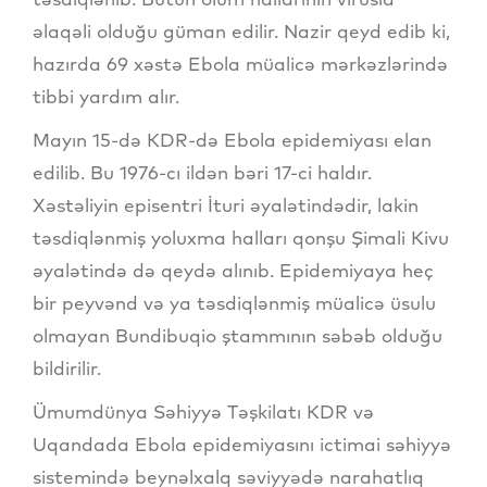
əlaqəli olduğu güman edilir. Nazir qeyd edib ki,
hazırda 69 xəstə Ebola müalicə mərkəzlərində
tibbi yardım alır.
Mayın 15-də KDR-də Ebola epidemiyası elan
edilib. Bu 1976-cı ildən bəri 17-ci haldır.
Xəstəliyin episentri İturi əyalətindədir, lakin
təsdiqlənmiş yoluxma halları qonşu Şimali Kivu
əyalətində də qeydə alınıb. Epidemiyaya heç
bir peyvənd və ya təsdiqlənmiş müalicə üsulu
olmayan Bundibuqio ştammının səbəb olduğu
bildirilir.
Ümumdünya Səhiyyə Təşkilatı KDR və
Uqandada Ebola epidemiyasını ictimai səhiyyə
sistemində beynəlxalq səviyyədə narahatlıq