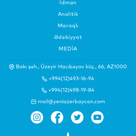
İdman
Analitik
Maraqlı
Ədəbiyyat
MEDİA
Bakı şəh., Üzeyir Hacıbəyov küç., 66, AZ1000
+994(12)493-16-94
+994(12)498-19-84
mail@yeniazerbaycan.com