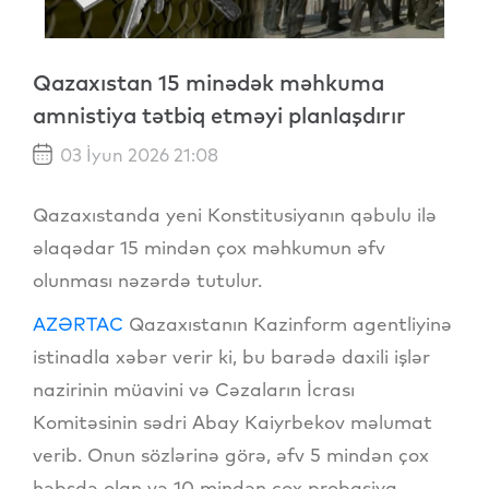
Qazaxıstan 15 minədək məhkuma
amnistiya tətbiq etməyi planlaşdırır
03 İyun 2026 21:08
Qazaxıstanda yeni Konstitusiyanın qəbulu ilə
əlaqədar 15 mindən çox məhkumun əfv
olunması nəzərdə tutulur.
AZƏRTAC
Qazaxıstanın Kazinform agentliyinə
istinadla xəbər verir ki, bu barədə daxili işlər
nazirinin müavini və Cəzaların İcrası
Komitəsinin sədri Abay Kaiyrbekov məlumat
verib. Onun sözlərinə görə, əfv 5 mindən çox
həbsdə olan və 10 mindən çox probasiya