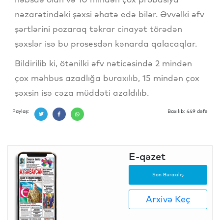
nəzarətindəki şəxsi əhatə edə bilər. Əvvəlki əfv
şərtlərini pozaraq təkrar cinayət törədən
şəxslər isə bu prosesdən kənarda qalacaqlar.
Bildirilib ki, ötənilki əfv nəticəsində 2 mindən
çox məhbus azadlığa buraxılıb, 15 mindən çox
şəxsin isə cəza müddəti azaldılıb.
Paylaş:
Baxılıb: 449 dəfə
E-qəzet
Son Buraxılış
Arxivə Keç