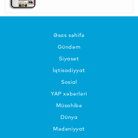
Əsas səhifə
Gündəm
Siyasət
İqtisadiyyat
Sosial
YAP xəbərləri
Müsahibə
Dünya
Mədəniyyat