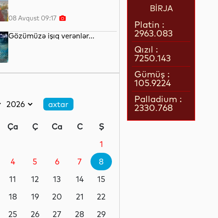
BİRJA
08 Avqust 09:17
Platin :
2963.083
Gözümüzə işıq verənlər...
Qızıl :
7250.143
08 Avqust 08:51
Gümüş :
105.9224
Robotlar robotu
Palladium :
2330.768
08 Avqust 08:34
Ça
Ç
Ca
C
Ş
Avropada istidən 25 mindən
çox insan ölüb
1
4
5
6
7
8
07 Avqust 23:21
11
12
13
14
15
Uzun müddət televizor
izləyənlərin beynində bu
18
19
20
21
22
dəyişiklik olur
25
26
27
28
29
07 Avqust 22:17