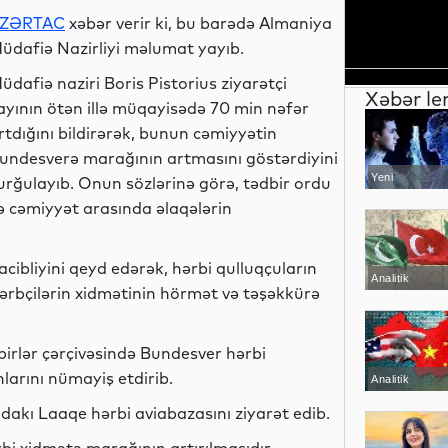
ZƏRTAC
xəbər verir ki, bu barədə Almaniya
üdafiə Nazirliyi məlumat yayıb.
üdafiə naziri Boris Pistorius ziyarətçi
Xəbər le
ayının ötən illə müqayisədə 70 min nəfər
rtdığını bildirərək, bunun cəmiyyətin
undesverə marağının artmasını göstərdiyini
Yeni
urğulayıb. Onun sözlərinə görə, tədbir ordu
texnologiyalar
lə cəmiyyət arasında əlaqələrin
ibliyini qeyd edərək, hərbi qulluqçuların
Analitik
hərbçilərin xidmətinin hörmət və təşəkkürə
dbirlər çərçivəsində Bundesver hərbi
nlarını nümayiş etdirib.
Analitik
ndakı Laaqe hərbi aviabazasını ziyarət edib.