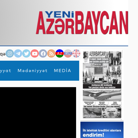
qə
AZ
RU
EN
yyat
Mədəniyyət
MEDİA
×