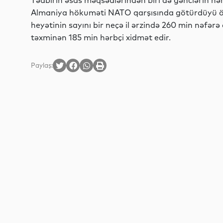
Tədbirin əsas məqsədlərindən biri də gənclərin hər
Almaniya hökuməti NATO qarşısında götürdüyü öh
heyətinin sayını bir neçə il ərzində 260 min nəfər
təxminən 185 min hərbçi xidmət edir.
Paylaş: