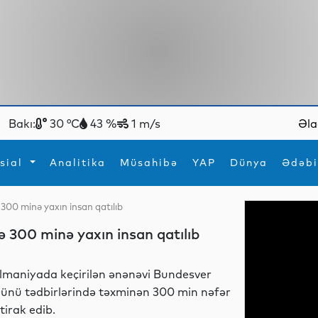
Bakı:
30 °C
43 %
1 m/s
Əla
sial
Analitika
Müsahibə
YAP
Dünya
Ədəbi
300 minə yaxın insan qatılıb
ya
İdman
Maraqlı
 300 minə yaxın insan qatılıb
İdman
Yeni texnologiyalar
lmaniyada keçirilən ənənəvi Bundesver
ünü tədbirlərində təxminən 300 min nəfər
ştirak edib.