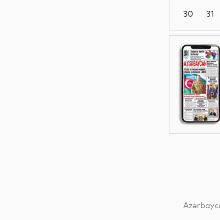
30
31
Maraqlı
Analitik
Siyasət
Siyasət
Azərbayca