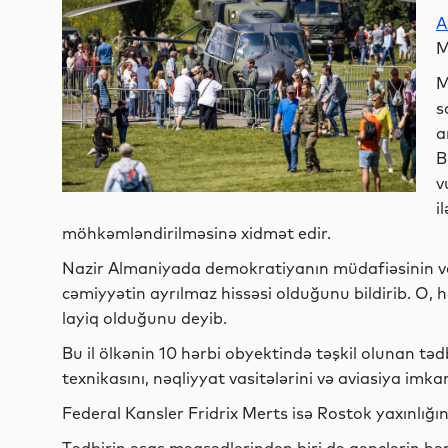
A
M
M
s
a
B
v
i
möhkəmləndirilməsinə xidmət edir.
Nazir Almaniyada demokratiyanın müdafiəsinin vac
cəmiyyətin ayrılmaz hissəsi olduğunu bildirib. O, 
layiq olduğunu deyib.
Bu il ölkənin 10 hərbi obyektində təşkil olunan tə
texnikasını, nəqliyyat vasitələrini və aviasiya imka
Federal Kansler Fridrix Merts isə Rostok yaxınlığı