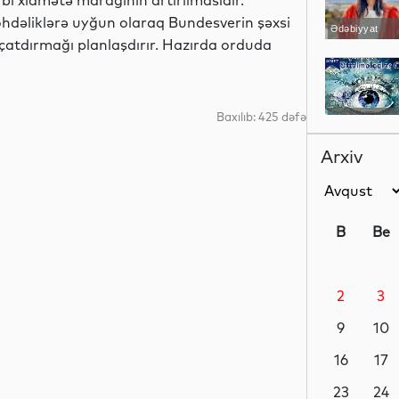
bi xidmətə marağının artırılmasıdır.
dəliklərə uyğun olaraq Bundesverin şəxsi
Ədəbiyyat
ə çatdırmağı planlaşdırır. Hazırda orduda
Baxılıb: 425 dəfə
Sosial
Arxiv
Sosial
B
Be
2
3
Dünya
9
10
16
17
Maraqlı
23
24