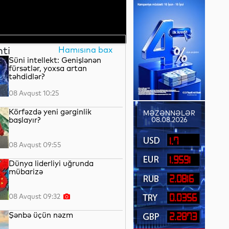
nti
Hamısına bax
Süni intellekt: Genişlənən
fürsətlər, yoxsa artan
təhdidlər?
08 Avqust 10:25
Körfəzdə yeni gərginlik
MƏZƏNNƏLƏR
başlayır?
08.08.2026
1.7
08 Avqust 09:55
1.9591
Dünya liderliyi uğrunda
mübarizə
2.0816
08 Avqust 09:32
0.0356
Şənbə üçün nəzm
2.2873