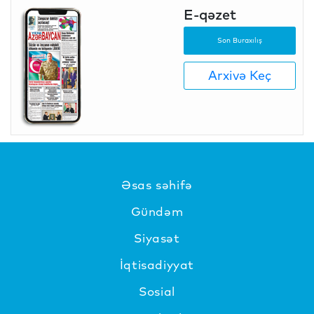
E-qəzet
Son Buraxılış
Arxivə Keç
Əsas səhifə
Gündəm
Siyasət
İqtisadiyyat
Sosial