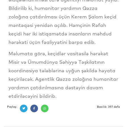
Bildirilib ki, humanitar yardımın Qəzza
zolağına çatdırılması üçün Kerem Şalom keçid
məntəqəsi yenidən açılıb. Həmçinin Rəfah
keçidi hər iki istiqamətdə insanların məhdud
hərəkəti üçün fəaliyyətini bərpa edib.
Məlumata görə, keçidlər vasitəsilə hərəkət
Misir və Ümumdünya Səhiyyə Təşkilatının
koordinasiya tələblərinə uyğun şəkildə həyata
keçiriləcək. Agentlik Qəzza zolağına humanitar
yardımın çatdırılmasına dəstəyin davam
etdiriləcəyini bildirib.
Paylaş:
Baxılıb: 397 dəfə