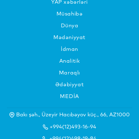
YAP xəbərləri
Müsahibə
Dünya
Mədəniyyat
İdman
Analitik
Maraqlı
Ədəbiyyat
MEDİA
Bakı şəh., Üzeyir Hacıbəyov küç., 66, AZ1000
+994(12)493-16-94
+994(12)498-19-84