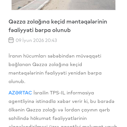
Qəzza zolağına keçid məntəqələrinin
fəaliyyəti bərpa olunub
09 İyun 2026 20:43
İranın hücumları səbəbindən müvəqqəti
bağlanan Qəzza zolağına keçid
məntəqələrinin fəaliyyəti yenidən bərpa
olunub.
AZƏRTAC
İsrailin TPS-IL informasiya
agentliyinə istinadla xəbər verir ki, bu barədə
ölkənin Qəzza zolağı və İordan çayının qərb
sahilində hökumət fəaliyyətlərinin
əlaqələndirilməsi üzrə agentliyi məlumat yayıb.