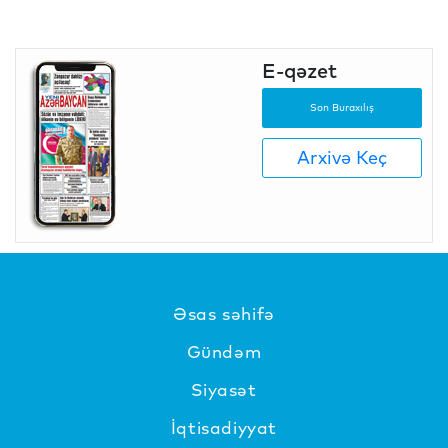
E-qəzet
Son Buraxılış
Arxivə Keç
Əsas səhifə
Gündəm
Siyasət
İqtisadiyyat