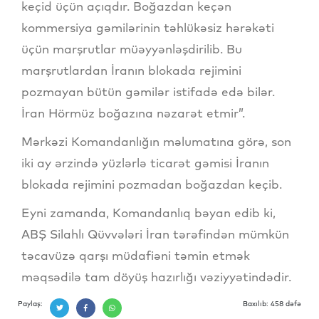
keçid üçün açıqdır. Boğazdan keçən
kommersiya gəmilərinin təhlükəsiz hərəkəti
üçün marşrutlar müəyyənləşdirilib. Bu
marşrutlardan İranın blokada rejimini
pozmayan bütün gəmilər istifadə edə bilər.
İran Hörmüz boğazına nəzarət etmir”.
Mərkəzi Komandanlığın məlumatına görə, son
iki ay ərzində yüzlərlə ticarət gəmisi İranın
blokada rejimini pozmadan boğazdan keçib.
Eyni zamanda, Komandanlıq bəyan edib ki,
ABŞ Silahlı Qüvvələri İran tərəfindən mümkün
təcavüzə qarşı müdafiəni təmin etmək
məqsədilə tam döyüş hazırlığı vəziyyətindədir.
Paylaş:
Baxılıb: 458 dəfə