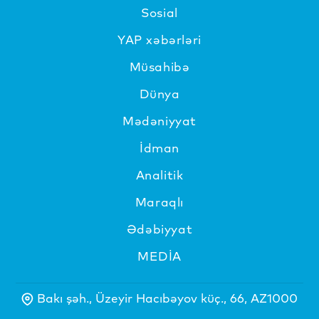
Sosial
YAP xəbərləri
Müsahibə
Dünya
Mədəniyyat
İdman
Analitik
Maraqlı
Ədəbiyyat
MEDİA
Bakı şəh., Üzeyir Hacıbəyov küç., 66, AZ1000