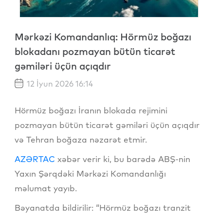
Mərkəzi Komandanlıq: Hörmüz boğazı
blokadanı pozmayan bütün ticarət
gəmiləri üçün açıqdır
12 İyun 2026 16:14
Hörmüz boğazı İranın blokada rejimini
pozmayan bütün ticarət gəmiləri üçün açıqdır
və Tehran boğaza nəzarət etmir.
AZƏRTAC
xəbər verir ki, bu barədə ABŞ-nin
Yaxın Şərqdəki Mərkəzi Komandanlığı
məlumat yayıb.
Bəyanatda bildirilir: “Hörmüz boğazı tranzit