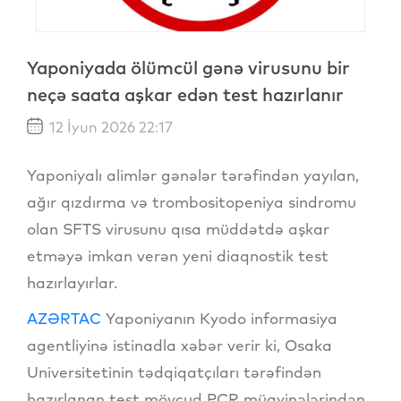
Yaponiyada ölümcül gənə virusunu bir
neçə saata aşkar edən test hazırlanır
12 İyun 2026 22:17
Yaponiyalı alimlər gənələr tərəfindən yayılan,
ağır qızdırma və trombositopeniya sindromu
olan SFTS virusunu qısa müddətdə aşkar
etməyə imkan verən yeni diaqnostik test
hazırlayırlar.
AZƏRTAC
Yaponiyanın Kyodo informasiya
agentliyinə istinadla xəbər verir ki, Osaka
Universitetinin tədqiqatçıları tərəfindən
hazırlanan test mövcud PCR müayinələrindən