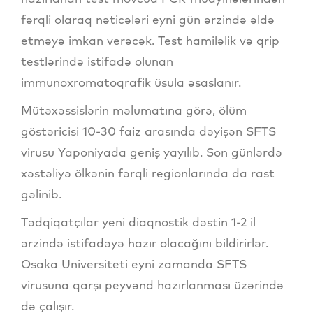
fərqli olaraq nəticələri eyni gün ərzində əldə
etməyə imkan verəcək. Test hamiləlik və qrip
testlərində istifadə olunan
immunoxromatoqrafik üsula əsaslanır.
Mütəxəssislərin məlumatına görə, ölüm
göstəricisi 10-30 faiz arasında dəyişən SFTS
virusu Yaponiyada geniş yayılıb. Son günlərdə
xəstəliyə ölkənin fərqli regionlarında da rast
gəlinib.
Tədqiqatçılar yeni diaqnostik dəstin 1-2 il
ərzində istifadəyə hazır olacağını bildirirlər.
Osaka Universiteti eyni zamanda SFTS
virusuna qarşı peyvənd hazırlanması üzərində
də çalışır.