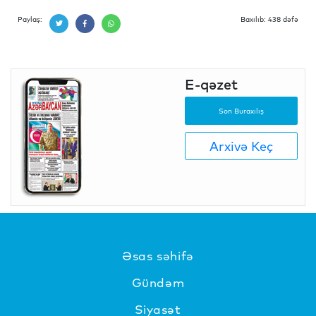
Paylaş:
Baxılıb: 438 dəfə
E-qəzet
Son Buraxılış
Arxivə Keç
Əsas səhifə
Gündəm
Siyasət