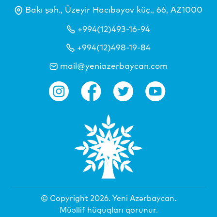
Bakı şəh., Üzeyir Hacıbəyov küç., 66, AZ1000
+994(12)493-16-94
+994(12)498-19-84
mail@yeniazerbaycan.com
© Copyright 2026.
Yeni Azərbaycan
.
Müəllif hüquqları qorunur.