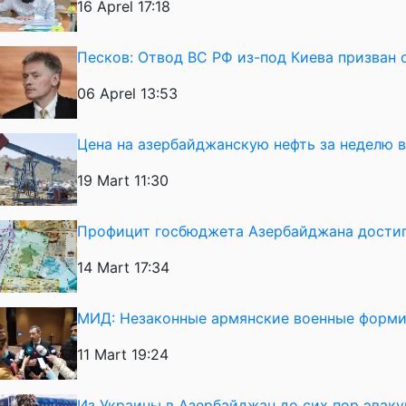
16 Aprel 17:18
Песков: Отвод ВС РФ из-под Киева призван 
06 Aprel 13:53
Цена на азербайджанскую нефть за неделю 
19 Mart 11:30
Профицит госбюджета Азербайджана достиг
14 Mart 17:34
МИД: Незаконные армянские военные форми
11 Mart 19:24
Из Украины в Азербайджан до сих пор эвак