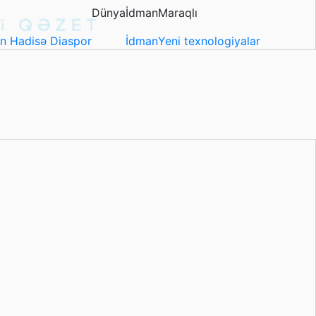
Dünya
İdman
Maraqlı
in
Hadisə
Diaspor
İdman
Yeni texnologiyalar