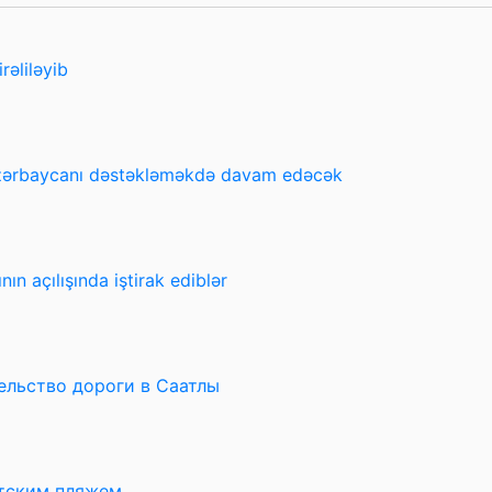
rəliləyib
Azərbaycanı dəstəkləməkdə davam edəcək
n açılışında iştirak ediblər
ельство дороги в Саатлы
тским пляжем