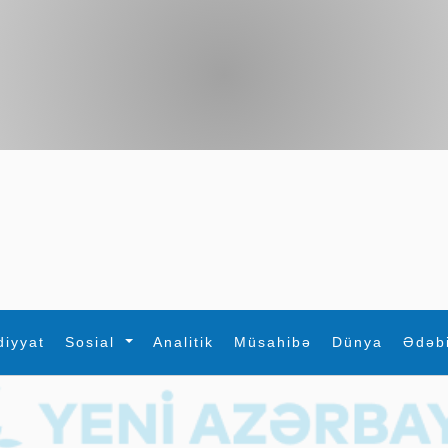
diyyat
Sosial
Analitik
Müsahibə
Dünya
Ədəb