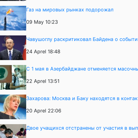
Газ на мировых рынках подорожал
09 May 10:23
Чавушоглу раскритиковал Байдена о события
24 Aprel 18:48
С 1 мая в Азербайджане отменяется масоч
22 Aprel 13:51
Захарова: Москва и Баку находятся в конта
20 Aprel 22:06
Двое учащихся отстранены от участия в вы