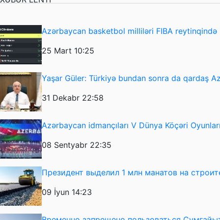
Azərbaycan basketbol milliləri FIBA reytinqində i
25 Mart 10:25
Yaşar Güler: Türkiyə bundan sonra da qardaş 
31 Dekabr 22:58
Azərbaycan idmançıları V Dünya Köçəri Oyunlarını
08 Sentyabr 22:35
Президент выделил 1 млн манатов на строит
09 İyun 14:23
Временно запрещено пользоваться Сумгайы