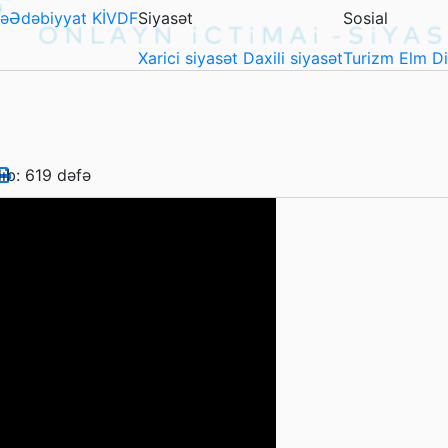
ə
Ədəbiyyat
KİVDF
Siyasət
Sosial
Xarici siyasət
Daxili siyasət
Turizm
Elm
D
lıb: 619 dəfə