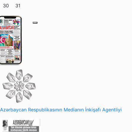
30
31
Azərbaycan Respublikasının Medianın İnkişafı Agentliyi