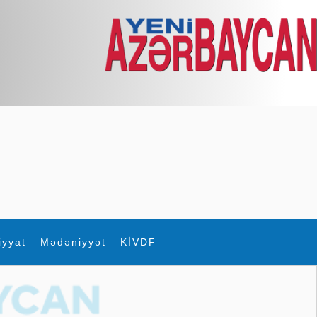
iyyat
Mədəniyyət
KİVDF