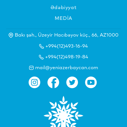
Ədəbiyyat
MEDİA
Bakı şəh., Üzeyir Hacıbəyov küç., 66, AZ1000
+994(12)493-16-94
+994(12)498-19-84
mail@yeniazerbaycan.com