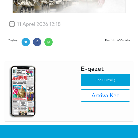
11 Aprel 2026 12:18
Paylaş:
Baxılıb: 656 dəfə
E-qəzet
Son Buraxılış
Arxivə Keç