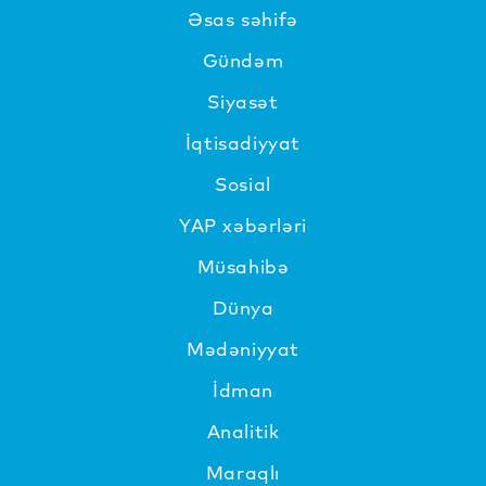
Əsas səhifə
Gündəm
Siyasət
İqtisadiyyat
Sosial
YAP xəbərləri
Müsahibə
Dünya
Mədəniyyat
İdman
Analitik
Maraqlı