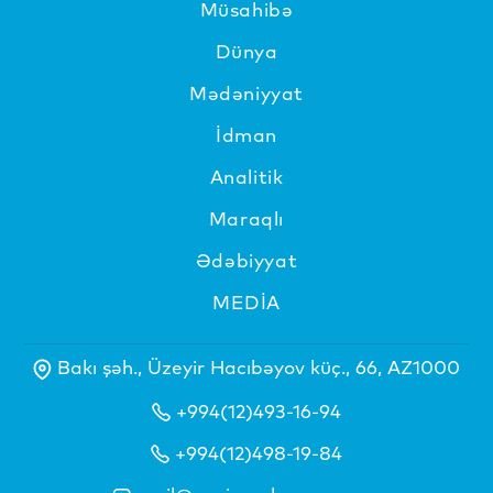
Müsahibə
Dünya
Mədəniyyat
İdman
Analitik
Maraqlı
Ədəbiyyat
MEDİA
Bakı şəh., Üzeyir Hacıbəyov küç., 66, AZ1000
+994(12)493-16-94
+994(12)498-19-84