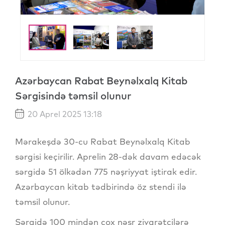
Azərbaycan Rabat Beynəlxalq Kitab
Sərgisində təmsil olunur
20 Aprel 2025 13:18
Mərakeşdə 30-cu Rabat Beynəlxalq Kitab
sərgisi keçirilir. Aprelin 28-dək davam edəcək
sərgidə 51 ölkədən 775 nəşriyyat iştirak edir.
Azərbaycan kitab tədbirində öz stendi ilə
təmsil olunur.
Sərgidə 100 mindən çox nəşr ziyarətçilərə