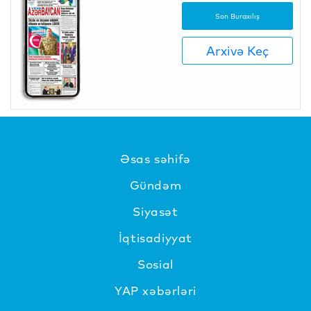
Son Buraxılış
Arxivə Keç
Əsas səhifə
Gündəm
Siyasət
İqtisadiyyat
Sosial
YAP xəbərləri