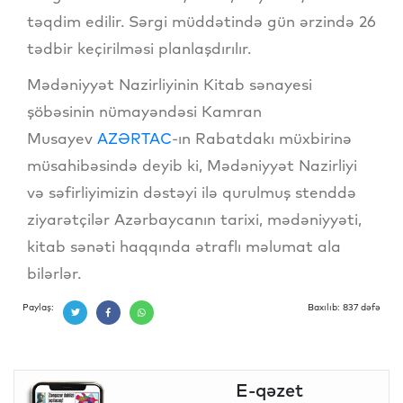
təqdim edilir. Sərgi müddətində gün ərzində 26
tədbir keçirilməsi planlaşdırılır.
Mədəniyyət Nazirliyinin Kitab sənayesi
şöbəsinin nümayəndəsi Kamran
Musayev
AZƏRTAC
-ın Rabatdakı müxbirinə
müsahibəsində deyib ki, Mədəniyyət Nazirliyi
və səfirliyimizin dəstəyi ilə qurulmuş stenddə
ziyarətçilər Azərbaycanın tarixi, mədəniyyəti,
kitab sənəti haqqında ətraflı məlumat ala
bilərlər.
Paylaş:
Baxılıb: 837 dəfə
E-qəzet