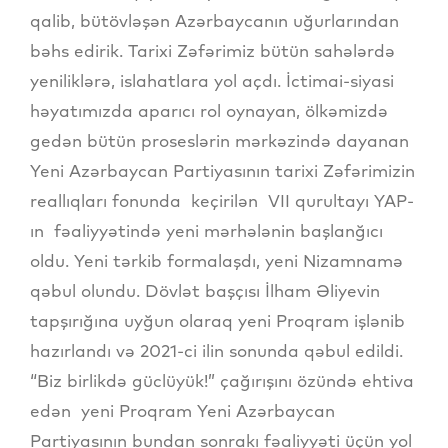
qalib, bütövləşən Azərbaycanın uğurlarından
bəhs edirik. Tarixi Zəfərimiz bütün sahələrdə
yeniliklərə, islahatlara yol açdı. İctimai-siyasi
həyatımızda aparıcı rol oynayan, ölkəmizdə
gedən bütün proseslərin mərkəzində dayanan
Yeni Azərbaycan Partiyasının tarixi Zəfərimizin
reallıqları fonunda keçirilən VII qurultayı YAP-
ın fəaliyyətində yeni mərhələnin başlanğıcı
oldu. Yeni tərkib formalaşdı, yeni Nizamnamə
qəbul olundu. Dövlət başçısı İlham Əliyevin
tapşırığına uyğun olaraq yeni Proqram işlənib
hazırlandı və 2021-ci ilin sonunda qəbul edildi.
“Biz birlikdə güclüyük!” çağırışını özündə ehtiva
edən yeni Proqram Yeni Azərbaycan
Partiyasının bundan sonrakı fəaliyyəti üçün yol