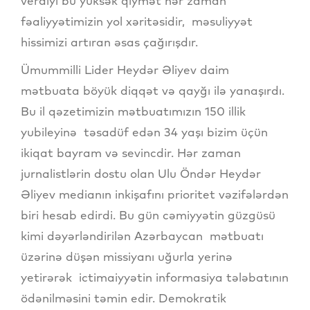
verdiyi bu yüksək qiymət hər zaman
fəaliyyətimizin yol xəritəsidir, məsuliyyət
hissimizi artıran əsas çağırışdır.
Ümummilli Lider Heydər Əliyev daim
mətbuata böyük diqqət və qayğı ilə yanaşırdı.
Bu il qəzetimizin mətbuatımızın 150 illik
yubileyinə təsadüf edən 34 yaşı bizim üçün
ikiqat bayram və sevincdir. Hər zaman
jurnalistlərin dostu olan Ulu Öndər Heydər
Əliyev medianın inkişafını prioritet vəzifələrdən
biri hesab edirdi. Bu gün cəmiyyətin güzgüsü
kimi dəyərləndirilən Azərbaycan mətbuatı
üzərinə düşən missiyanı uğurla yerinə
yetirərək ictimaiyyətin informasiya tələbatının
ödənilməsini təmin edir. Demokratik