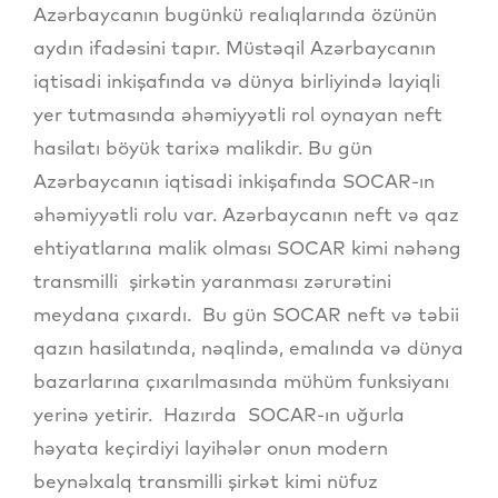
Azərbaycanın bugünkü realıqlarında özünün
aydın ifadəsini tapır. Müstəqil Azərbaycanın
iqtisadi inkişafında və dünya birliyində layiqli
yer tutmasında əhəmiyyətli rol oynayan neft
hasilatı böyük tarixə malikdir. Bu gün
Azərbaycanın iqtisadi inkişafında SOCAR-ın
əhəmiyyətli rolu var. Azərbaycanın neft və qaz
ehtiyatlarına malik olması SOCAR kimi nəhəng
transmilli şirkətin yaranması zərurətini
meydana çıxardı. Bu gün SOCAR neft və təbii
qazın hasilatında, nəqlində, emalında və dünya
bazarlarına çıxarılmasında mühüm funksiyanı
yerinə yetirir. Hazırda SOCAR-ın uğurla
həyata keçirdiyi layihələr onun modern
beynəlxalq transmilli şirkət kimi nüfuz