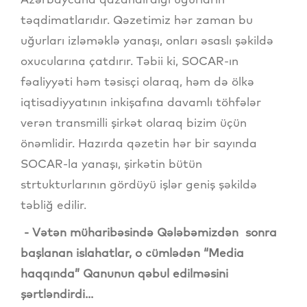
təqdimatlarıdır. Qəzetimiz hər zaman bu
uğurları izləməklə yanaşı, onları əsaslı şəkildə
oxucularına çatdırır. Təbii ki, SOCAR-ın
fəaliyyəti həm təsisçi olaraq, həm də ölkə
iqtisadiyyatının inkişafına davamlı töhfələr
verən transmilli şirkət olaraq bizim üçün
önəmlidir. Hazırda qəzetin hər bir sayında
SOCAR-la yanaşı, şirkətin bütün
strtukturlarının gördüyü işlər geniş şəkildə
təbliğ edilir.
- Vətən müharibəsində Qələbəmizdən sonra
başlanan islahatlar, o cümlədən “Media
haqqında” Qanunun qəbul edilməsini
şərtləndirdi...