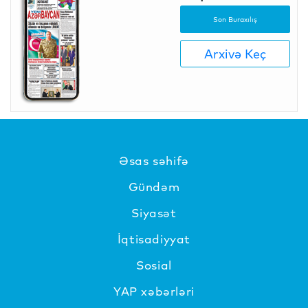
Son Buraxılış
Arxivə Keç
Əsas səhifə
Gündəm
Siyasət
İqtisadiyyat
Sosial
YAP xəbərləri