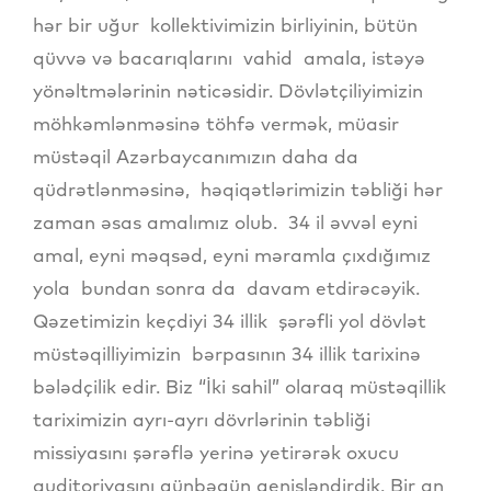
hər bir uğur kollektivimizin birliyinin, bütün
qüvvə və bacarıqlarını vahid amala, istəyə
yönəltmələrinin nəticəsidir. Dövlətçiliyimizin
möhkəmlənməsinə töhfə vermək, müasir
müstəqil Azərbaycanımızın daha da
qüdrətlənməsinə, həqiqətlərimizin təbliği hər
zaman əsas amalımız olub. 34 il əvvəl eyni
amal, eyni məqsəd, eyni məramla çıxdığımız
yola bundan sonra da davam etdirəcəyik.
Qəzetimizin keçdiyi 34 illik şərəfli yol dövlət
müstəqilliyimizin bərpasının 34 illik tarixinə
bələdçilik edir. Biz “İki sahil” olaraq müstəqillik
tariximizin ayrı-ayrı dövrlərinin təbliği
missiyasını şərəflə yerinə yetirərək oxucu
auditoriyasını günbəgün genişləndirdik. Bir an