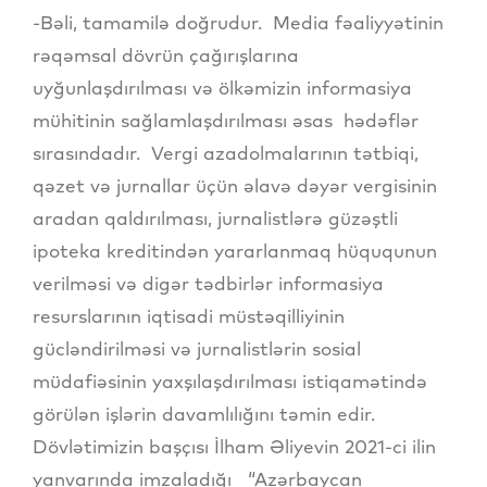
-Bəli, tamamilə doğrudur. Media fəaliyyətinin
rəqəmsal dövrün çağırışlarına
uyğunlaşdırılması və ölkəmizin informasiya
mühitinin sağlamlaşdırılması əsas hədəflər
sırasındadır. Vergi azadolmalarının tətbiqi,
qəzet və jurnallar üçün əlavə dəyər vergisinin
aradan qaldırılması, jurnalistlərə güzəştli
ipoteka kreditindən yararlanmaq hüququnun
verilməsi və digər tədbirlər informasiya
resurslarının iqtisadi müstəqilliyinin
gücləndirilməsi və jurnalistlərin sosial
müdafiəsinin yaxşılaşdırılması istiqamətində
görülən işlərin davamlılığını təmin edir.
Dövlətimizin başçısı İlham Əliyevin 2021-ci ilin
yanvarında imzaladığı “Azərbaycan