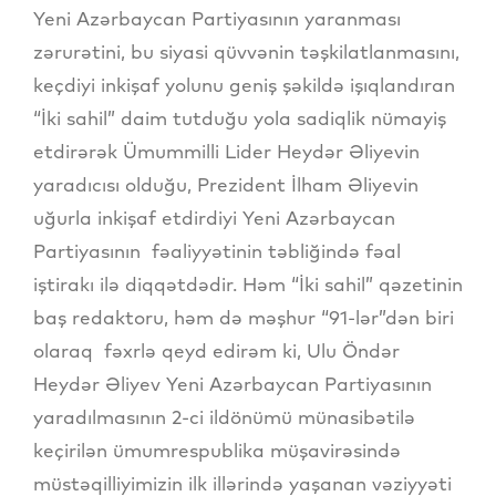
Yeni Azərbaycan Partiyasının yaranması
zərurətini, bu siyasi qüvvənin təşkilatlanmasını,
keçdiyi inkişaf yolunu geniş şəkildə işıqlandıran
“İki sahil” daim tutduğu yola sadiqlik nümayiş
etdirərək Ümummilli Lider Heydər Əliyevin
yaradıcısı olduğu, Prezident İlham Əliyevin
uğurla inkişaf etdirdiyi Yeni Azərbaycan
Partiyasının fəaliyyətinin təbliğində fəal
iştirakı ilə diqqətdədir. Həm “İki sahil” qəzetinin
baş redaktoru, həm də məşhur “91-lər”dən biri
olaraq fəxrlə qeyd edirəm ki, Ulu Öndər
Heydər Əliyev Yeni Azərbaycan Partiyasının
yaradılmasının 2-ci ildönümü münasibətilə
keçirilən ümumrespublika müşavirəsində
müstəqilliyimizin ilk illərində yaşanan vəziyyəti