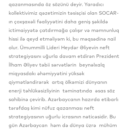
qazanmasında öz sözünü deyir. Yaradıcı
kollektivimiz qəzetimizin təsisçisi olan SOCAR-
ın çoxşaxəli fəaliyyətini daha geniş şəkildə
ictimaiyyətə çatdırmağa çalışır və məmnunluq
hissi ilə qeyd etməliyəm ki, bu məqsədinə nail
olur. Ümummilli Lideri Heydər Əliyevin neft
strategiyasını uğurla davam etdirən Prezident
İlham Əliyev təbii sərvətlərin beynəlxalq
miqyasdakı əhəmiyyətini yüksək
qiymətləndirərək artıq ölkəmizi dünyanın
enerji təhlükəsizliyinin təminatında əsas söz
sahibinə çevirib. Azərbaycanın hazırda etibarlı
tərəfdaş kimi nüfuz qazanması neft
strategiyasının uğurlu icrasının nəticəsidir. Bu
gün Azərbaycan həm də dünya üzrə mühüm