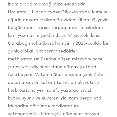
inamla addımlamağımıza əsas verir.
Ümummilli Lider Heydər Əliyevin siyasi kursunu
uğurla davam etdirən Prezident İlham Əliyevin
bu gün adını tarixə torpaqlarımızın xilaskarı
kimi yazmasını şərtləndirən 44 günlük İkinci
Qarabağ müharibəsi, həmçinin 2023-cü ildə bir
günlük lokal antiterror tədbirləri
mətbuatımızın üzərinə düşən missiyanı necə
yerinə yetirdiyini bir daha nümayiş etdirdi.
Azərbaycan Vətən müharibəsində şanlı Zəfər
qazanaraq, unikal antiterror əməliyyatı ilə
hərb tarixinə yeni səhifə yazaraq ərazi
bütövlüyünü və suverenliyini tam bərpa etdi.
Müharibə dövründə mediamız əsl
vətənpərvərlik, həmrəylik nümunəsi ortaya