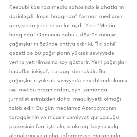
Respublikasında media sahəsində islahatların
dərinləşdirilməsi haqqında” fərman medianın
qarşısında yeni imkanlar açdı. Yeni “Media
haqqında” Qanunun qəbulu dövrün müasir
çağırışlarını özündə ehtiva edir ki, “İki sahil”
qəzeti də bu çağırışların yüksək səviyyədə
yerinə yetirilməsinə səy göstərir. Yeni çağırışlar,
hədəflər inkişaf, tərəqqi deməkdir. Bu
çağırışların yüksək səviyyədə cavablandırılması
isə mətbu orqanlardan, eyni zamanda,
jurnalistlərimizdən daha məsuliyyətli olmağı
tələb edir. Bu gün mediamız Azərbaycanın
tərəqqisinin və müasir cəmiyyət quruculuğu
prosesinin fəal iştirakçısı olaraq, beynəlxalq
əlaqələrini və qlobal informasiya məkanında