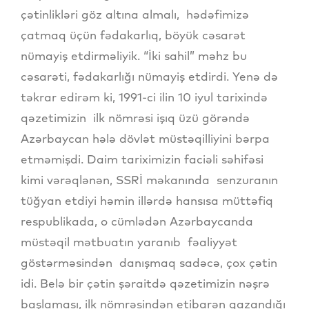
çətinlikləri göz altına almalı, hədəfimizə
çatmaq üçün fədakarlıq, böyük cəsarət
nümayiş etdirməliyik. “İki sahil” məhz bu
cəsarəti, fədakarlığı nümayiş etdirdi. Yenə də
təkrar edirəm ki, 1991-ci ilin 10 iyul tarixində
qəzetimizin ilk nömrəsi işıq üzü görəndə
Azərbaycan hələ dövlət müstəqilliyini bərpa
etməmişdi. Daim tariximizin faciəli səhifəsi
kimi vərəqlənən, SSRİ məkanında senzuranın
tüğyan etdiyi həmin illərdə hansısa müttəfiq
respublikada, o cümlədən Azərbaycanda
müstəqil mətbuatın yaranıb fəaliyyət
göstərməsindən danışmaq sadəcə, çox çətin
idi. Belə bir çətin şəraitdə qəzetimizin nəşrə
başlaması, ilk nömrəsindən etibarən qazandığı