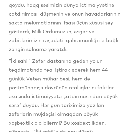
qoydu, haqq səsimizin dünya ictimaiyyətinə
çatdırılması, düşmənin və onun havadarlarının
saxta məlumatlarının ifşası üçün xüsusi səy
göstərdi, Milli Ordumuzun, əsgər və
zabitlərimizin rəşadəti, qəhrəmanlığı ilə bağlı
zəngin salnamə yaratdı.
“İki sahil” Zəfər dastanına gedən yolun
təqdimatında fəal iştirak edərək həm 44
günlük Vətən müharibəsi, həm də
postmünaqişə dövrünün reallıqlarını faktlar
əsasında ictimaiyyətə çatdırmasından böyük
şərəf duydu. Hər gün tariximizə yazılan
zəfərlərin müjdəçisi olmaqdan böyük
xoşbəxtlik ola bilərmi? Bu xoşbəxtlikdən,
şübhəsiz, “İki sahil”ə də pay düşdü.