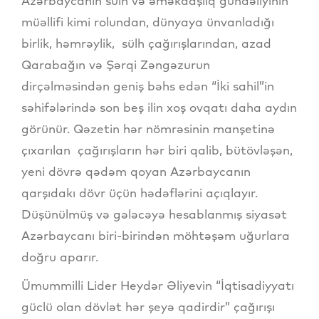
Azərbaycanın sülh və əməkdaşlıq gündəliyinin
müəllifi kimi rolundan, dünyaya ünvanladığı
birlik, həmrəylik, sülh çağırışlarından, azad
Qarabağın və Şərqi Zəngəzurun
dirçəlməsindən geniş bəhs edən “İki sahil”in
səhifələrində son beş ilin xoş ovqatı daha aydın
görünür. Qəzetin hər nömrəsinin manşetinə
çıxarılan çağırışların hər biri qalib, bütövləşən,
yeni dövrə qədəm qoyan Azərbaycanın
qarşıdakı dövr üçün hədəflərini açıqlayır.
Düşünülmüş və gələcəyə hesablanmış siyasət
Azərbaycanı biri-birindən möhtəşəm uğurlara
doğru aparır.
Ümummilli Lider Heydər Əliyevin “İqtisadiyyatı
güclü olan dövlət hər şeyə qadirdir” çağırışı