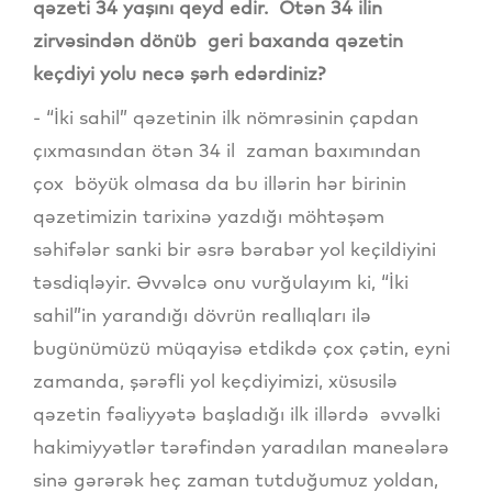
qəzeti 34 yaşını qeyd edir. Ötən 34 ilin
zirvəsindən dönüb geri baxanda qəzetin
keçdiyi yolu necə şərh edərdiniz?
- “İki sahil” qəzetinin ilk nömrəsinin çapdan
çıxmasından ötən 34 il zaman baxımından
çox böyük olmasa da bu illərin hər birinin
qəzetimizin tarixinə yazdığı möhtəşəm
səhifələr sanki bir əsrə bərabər yol keçildiyini
təsdiqləyir. Əvvəlcə onu vurğulayım ki, “İki
sahil”in yarandığı dövrün reallıqları ilə
bugünümüzü müqayisə etdikdə çox çətin, eyni
zamanda, şərəfli yol keçdiyimizi, xüsusilə
qəzetin fəaliyyətə başladığı ilk illərdə əvvəlki
hakimiyyətlər tərəfindən yaradılan maneələrə
sinə gərərək heç zaman tutduğumuz yoldan,