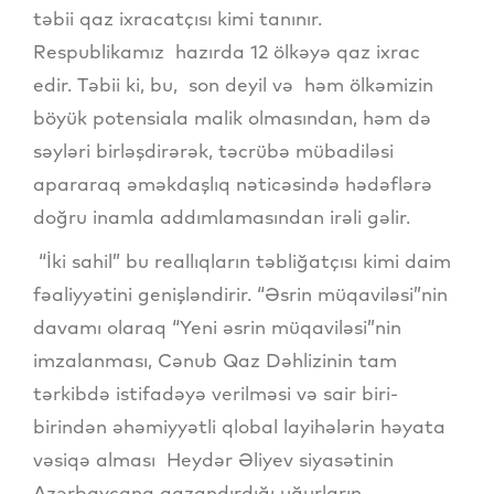
təbii qaz ixracatçısı kimi tanınır.
Respublikamız hazırda 12 ölkəyə qaz ixrac
edir. Təbii ki, bu, son deyil və həm ölkəmizin
böyük potensiala malik olmasından, həm də
səyləri birləşdirərək, təcrübə mübadiləsi
apararaq əməkdaşlıq nəticəsində hədəflərə
doğru inamla addımlamasından irəli gəlir.
“İki sahil” bu reallıqların təbliğatçısı kimi daim
fəaliyyətini genişləndirir. “Əsrin müqaviləsi”nin
davamı olaraq “Yeni əsrin müqaviləsi”nin
imzalanması, Cənub Qaz Dəhlizinin tam
tərkibdə istifadəyə verilməsi və sair biri-
birindən əhəmiyyətli qlobal layihələrin həyata
vəsiqə alması Heydər Əliyev siyasətinin
Azərbaycana qazandırdığı uğurların