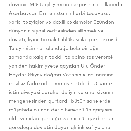
dayanır. Müstəqilliyimizin bərpasının ilk illərində
Azərbaycan Ermənistanın hərbi təcavüzü,
xarici təzyiqlər və daxili çəkişmələr üzündən
dünyanın siyasi xəritəsindən silinmək və
dövlətçiliyini itirmək təhlükəsi ilə qarşılaşmışdı.
Taleyimizin həll olunduğu belə bir ağır
zamanda xalqın təkidli tələbinə səs verərək
yenidən hakimiyyətə qayıdan Ulu Öndər
Heydər Əliyev doğma Vətənin xilası naminə
misilsiz fədakarlıq nümayiş etdirdi. Ölkəmizi
ictimai-siyasi pərakəndəliyin və anarxiyanın
məngənəsindən qurtardı, bütün sahələrdə
müşahidə olunan dərin tənəzzülün qarşısını
aldı, yenidən qurduğu və hər cür qəsdlərdən
qoruduğu dövlətin dayanıqlı inkişaf yolunu