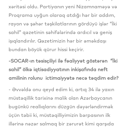
xəritəsi oldu. Partiyanın yeni Nizamnaməyə və
Proqrama uyğun olaraq atdığı hər bir addım,
rayon və şəhər təşkilatlarının gördüyü işlər “İki
sahil” qəzetinin səhifələrində ardıcıl və geniş
işıqlandırılır. Qəzetimizin hər bir əməkdaşı
bundan böyük qürur hissi keçirir.
-SOCAR-ın təsisçiliyi ilə fəaliyyət göstərən “İki
sahil” ölkə iqtisadiyyatının inkişafında neft
amilinin rolunu ictimaiyyətə necə təqdim edir?
- Əvvəldə onu qeyd edim ki, artıq 34 ilə yaxın
müstəqillik tarixinə malik olan Azərbaycanın
bugünkü reallıqlarını düzgün dəyərləndirmək
üçün təbii ki, müstəqilliyimizin bərpasının ilk
illərinə nəzər salmaq bir zərurət kimi qarşıda