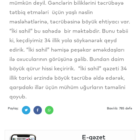
mümkün deyil. Gənclərin biliklərini təcrübəyə
tətbiq etmələri üçün yaşlı nəslin
məsləhətlərinə, təcrübəsinə böyük ehtiyacı var.
“İki sahil” bu sahədə bir məktəbdir. Bunu təbii
ki, keçdiyimiz 34 illik yola söykənərək qeyd
edirik. “İki sahil” həmişə peşəkar əməkdaşları
ilə oxucularının görüşünə gəlib. Bundan daim
böyük qürur hissi keçiririk. “İki sahil” qəzeti 34
illik tarixi ərzində böyük təcrübə əldə edərək,
qarşıdakı illər üçün mühüm uğurların təməlini
qoyub.
Paylaş:
Baxılıb: 785 dəfə
E-qəzet