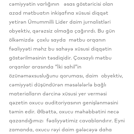
cəmiyyətin varlığının əsas göstəricisi olan
azad mətbuatın inkişafına xüsusi diqqət
yetirən Ümummilli Lider daim jurnalistləri
obyektiv, qərəzsiz olmağa çağırırdı. Bu gün
ölkəmizdə çoxlu sayda mətbu orqanın
fəaliyyəti məhz bu sahəyə xüsusi diqqətin
göstərilməsinin təsdiqidir. Çoxsaylı mətbu
orqanlar arasında “İki sahil”in
özünəməxsusluğunu qoruması, daim obyektiv,
cəmiyyəti düşündürən məsələlərlə bağlı
materialların dərcinə xüsusi yer verməsi
qəzetin oxucu auditoriyasının genişlənməsini
təmin edir. Əlbəttə, oxucu məhəbbətini necə
qazandığımızı fəaliyyətimiz cavablandırır. Eyni
zamanda, oxucu rəyi daim gələcəyə daha