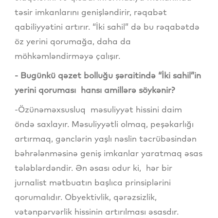
təsir imkanlarını genişləndirir, rəqabət
qabiliyyətini artırır. “İki sahil” də bu rəqabətdə
öz yerini qorumağa, daha da
möhkəmləndirməyə çalışır.
- Bugünkü qəzet bolluğu şəraitində “İki sahil”in
yerini qoruması hansı amillərə söykənir?
-Özünəməxsusluq məsuliyyət hissini daim
öndə saxlayır. Məsuliyyətli olmaq, peşəkarlığı
artırmaq, gənclərin yaşlı nəslin təcrübəsindən
bəhrələnməsinə geniş imkanlar yaratmaq əsas
tələblərdəndir. Ən əsası odur ki, hər bir
jurnalist mətbuatın başlıca prinsiplərini
qorumalıdır. Obyektivlik, qərəzsizlik,
vətənpərvərlik hissinin artırılması əsasdır.