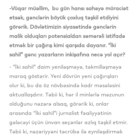
-Vüqar müəllim, bu gün hansı sahəyə müraciət
etsək, gənclərin böyük çoxluq təşkil etdiyini
görərik. Dövlətimizin siyasətində gənclərin
malik olduqları potensialdan səmərəli istifadə
etmək bir çağırış kimi qarşıda dayanır. “İki
sahil” gənc yazarların inkişafına necə yol açır?
- “İki sahil” daim yeniləşməyə, təkmilləşməyə
maraq göstərir. Yeni dövrün yeni çağırışları
olur ki, bu da öz növbəsində kadr məsələsini
aktuallaşdırır. Təbii ki, hər il minlərlə məzunun
olduğunu nəzərə alsaq, görərik ki, onlar
arasında “İki sahil”i jurnalist fəaliyyətinin
gələcəyi üçün ünvan seçənlər azlıq təşkil etmir.
Təbii ki, nəzəriyyəni təcrübə ilə eyniləşdirmək