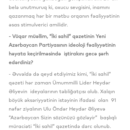
belə unutmuruq ki, oxucu sevgisini, inamını
qazanmaq hər bir mətbu orqanın fəaliyyətinin
əsas stimulverici amilidir.
- Vüqar müəllim, “İki sahil” qəzetinin Yeni
Azərbaycan Partiyasının ideoloji fəaliyyətinin
həyata keçirilməsində iştirakını gecə şərh
edərdiniz?
- Əvvəldə də qeyd etdiyimiz kimi, “İki sahil”
qəzeti hər zaman Ümummilli Lider Heydər
Əliyevin ideyalarının təbliğatçısı olub. Xalqın
böyük əksəriyyətinin istəyinin ifadəsi olan 91
nəfər ziyalının Ulu Öndər Heydər Əliyevə
“Azərbaycan Sizin sözünüzü gözləyir” başlıqlı
müraciəti “İki sahil” qəzetində dərc olunub.