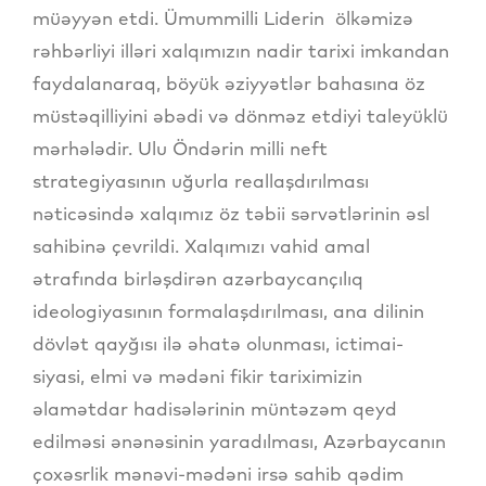
müəyyən etdi. Ümummilli Liderin ölkəmizə
rəhbərliyi illəri xalqımızın nadir tarixi imkandan
faydalanaraq, böyük əziyyətlər bahasına öz
müstəqilliyini əbədi və dönməz etdiyi taleyüklü
mərhələdir. Ulu Öndərin milli neft
strategiyasının uğurla reallaşdırılması
nəticəsində xalqımız öz təbii sərvətlərinin əsl
sahibinə çevrildi. Xalqımızı vahid amal
ətrafında birləşdirən azərbaycançılıq
ideologiyasının formalaşdırılması, ana dilinin
dövlət qayğısı ilə əhatə olunması, ictimai-
siyasi, elmi və mədəni fikir tariximizin
əlamətdar hadisələrinin müntəzəm qeyd
edilməsi ənənəsinin yaradılması, Azərbaycanın
çoxəsrlik mənəvi-mədəni irsə sahib qədim