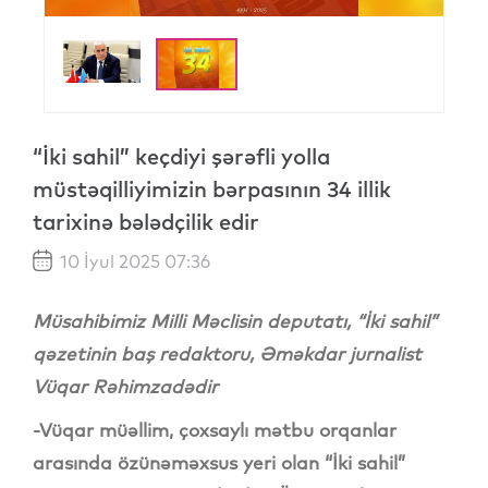
“İki sahil” keçdiyi şərəfli yolla
müstəqilliyimizin bərpasının 34 illik
tarixinə bələdçilik edir
10 İyul 2025 07:36
Müsahibimiz Milli Məclisin deputatı, “İki sahil”
qəzetinin baş redaktoru, Əməkdar jurnalist
Vüqar Rəhimzadədir
-Vüqar müəllim, çoxsaylı mətbu orqanlar
arasında özünəməxsus yeri olan “İki sahil”