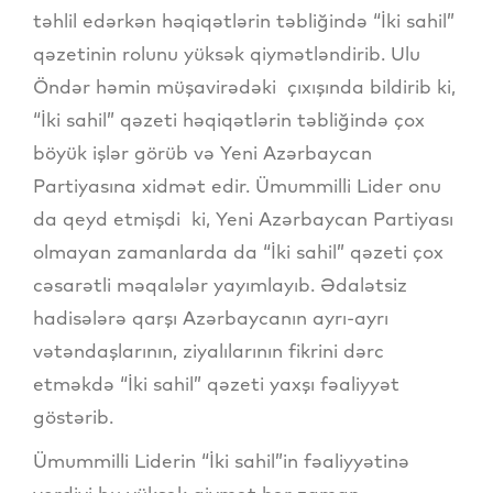
təhlil edərkən həqiqətlərin təbliğində “İki sahil”
qəzetinin rolunu yüksək qiymətləndirib. Ulu
Öndər həmin müşavirədəki çıxışında bildirib ki,
“İki sahil” qəzeti həqiqətlərin təbliğində çox
böyük işlər görüb və Yeni Azərbaycan
Partiyasına xidmət edir. Ümummilli Lider onu
da qeyd etmişdi ki, Yeni Azərbaycan Partiyası
olmayan zamanlarda da “İki sahil” qəzeti çox
cəsarətli məqalələr yayımlayıb. Ədalətsiz
hadisələrə qarşı Azərbaycanın ayrı-ayrı
vətəndaşlarının, ziyalılarının fikrini dərc
etməkdə “İki sahil” qəzeti yaxşı fəaliyyət
göstərib.
Ümummilli Liderin “İki sahil”in fəaliyyətinə