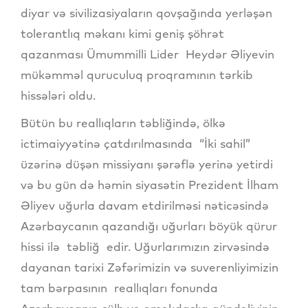
diyar və sivilizasiyaların qovşağında yerləşən
tolerantlıq məkanı kimi geniş şöhrət
qazanması Ümummilli Lider Heydər Əliyevin
mükəmməl quruculuq proqramının tərkib
hissələri oldu.
Bütün bu reallıqların təbliğində, ölkə
ictimaiyyətinə çatdırılmasında “İki sahil”
üzərinə düşən missiyanı şərəflə yerinə yetirdi
və bu gün də həmin siyasətin Prezident İlham
Əliyev uğurla davam etdirilməsi nəticəsində
Azərbaycanın qazandığı uğurları böyük qürur
hissi ilə təbliğ edir. Uğurlarımızın zirvəsində
dayanan tarixi Zəfərimizin və suverenliyimizin
tam bərpasının reallıqları fonunda