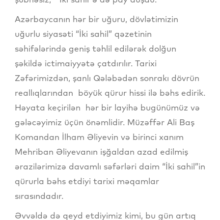
Azərbaycanın hər bir uğuru, dövlətimizin
uğurlu siyasəti “İki sahil” qəzetinin
səhifələrində geniş təhlil edilərək dolğun
şəkildə ictimaiyyətə çatdırılır. Tarixi
Zəfərimizdən, şanlı Qələbədən sonrakı dövrün
reallıqlarından böyük qürur hissi ilə bəhs edirik.
Həyata keçirilən hər bir layihə bugünümüz və
gələcəyimiz üçün önəmlidir. Müzəffər Ali Baş
Komandan İlham Əliyevin və birinci xanım
Mehriban Əliyevanın işğaldan azad edilmiş
ərazilərimizə davamlı səfərləri daim “İki sahil”in
qürurla bəhs etdiyi tarixi məqamlar
sırasındadır.
Əvvəldə də qeyd etdiyimiz kimi, bu gün artıq