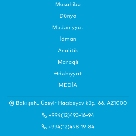
Müsahibə
Dünya
Mədəniyyat
İdman
Analitik
Maraqlı
Ədəbiyyat
MEDİA
Bakı şəh., Üzeyir Hacıbəyov küç., 66, AZ1000
+994(12)493-16-94
+994(12)498-19-84