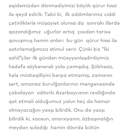
əqidəmizdən dönmədiyimizi böyük qürur hissi
ilə qeyd edirik. Təbii ki, ilk addımlarımız ciddi
çətinliklərlə müşayiət olunsa da sonrakı illərdə
qazandığımız uğurlar artıq çoxdan tarixə
qovuşmuş həmin anları bu gün qürur hissi ilə
xatırlamağımıza stimul verir. Çünki biz “İki
sahil”çilər ilk gündən müəyyənləşdirdiyimiz
hədəfə söykənərək yola çıxmışdıq. Şübhəsiz,
hələ müstəqilliyini bərpa etməmiş, zamanın
sərt, amansız burulğanlarının məngənəsində
çabalayan odövrki Azərbaycanın reallığında
qət etməli olduğumuz yolun heç də hamar
olmayacağını yaxşı bilirdik. Onu da yaxşı
bilirdik ki, xaosun, anarxiyanın, özbaşınalığın
meydan suladığı həmin dövrdə bütün