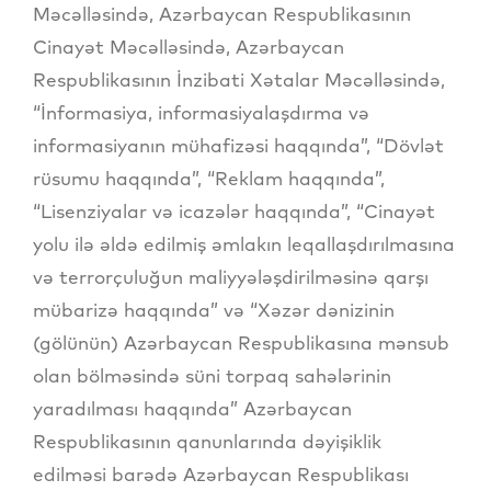
Məcəlləsində, Azərbaycan Respublikasının
Cinayət Məcəlləsində, Azərbaycan
Respublikasının İnzibati Xətalar Məcəlləsində,
“İnformasiya, informasiyalaşdırma və
informasiyanın mühafizəsi haqqında”, “Dövlət
rüsumu haqqında”, “Reklam haqqında”,
“Lisenziyalar və icazələr haqqında”, “Cinayət
yolu ilə əldə edilmiş əmlakın leqallaşdırılmasına
və terrorçuluğun maliyyələşdirilməsinə qarşı
mübarizə haqqında” və “Xəzər dənizinin
(gölünün) Azərbaycan Respublikasına mənsub
olan bölməsində süni torpaq sahələrinin
yaradılması haqqında” Azərbaycan
Respublikasının qanunlarında dəyişiklik
edilməsi barədə Azərbaycan Respublikası