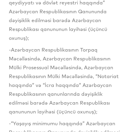
qeydiyyatı və dövlət reyestri haqqında”
Azərbaycan Respublikasının Qanununda
dəyişiklik edilməsi barədə Azərbaycan
Respublikası qanununun layihəsi (üçüncü
oxunuş);
-Azərbaycan Respublikasının Torpaq
Məcəlləsində, Azərbaycan Respublikasının
Mülki Prosessual Məcəlləsində, Azərbaycan
Respublikasının Mülki Məcəlləsində, “Notariat
haqqında” və “İcra haqqında” Azərbaycan
Respublikasının qanunlarında dəyişiklik
edilməsi barədə Azərbaycan Respublikası
qanununun layihəsi (üçüncü oxunuş);
-“Yaşayış minimumu haqqında” Azərbaycan