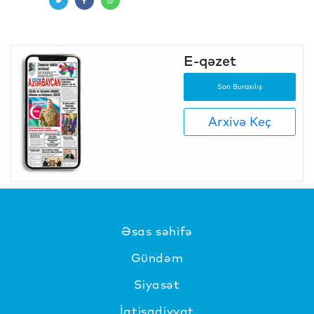
E-qəzet
Son Buraxılış
Arxivə Keç
Əsas səhifə
Gündəm
Siyasət
İqtisadiyyat