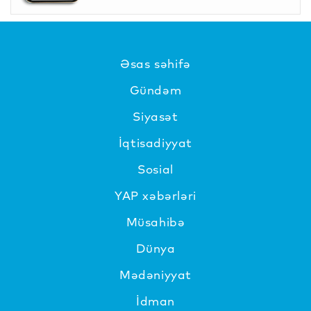
Əsas səhifə
Gündəm
Siyasət
İqtisadiyyat
Sosial
YAP xəbərləri
Müsahibə
Dünya
Mədəniyyat
İdman