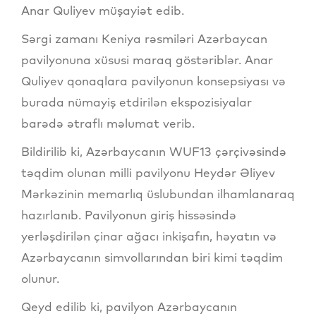
Anar Quliyev müşayiət edib.
Sərgi zamanı Keniya rəsmiləri Azərbaycan
pavilyonuna xüsusi maraq göstəriblər. Anar
Quliyev qonaqlara pavilyonun konsepsiyası və
burada nümayiş etdirilən ekspozisiyalar
barədə ətraflı məlumat verib.
Bildirilib ki, Azərbaycanın WUF13 çərçivəsində
təqdim olunan milli pavilyonu Heydər Əliyev
Mərkəzinin memarlıq üslubundan ilhamlanaraq
hazırlanıb. Pavilyonun giriş hissəsində
yerləşdirilən çinar ağacı inkişafın, həyatın və
Azərbaycanın simvollarından biri kimi təqdim
olunur.
Qeyd edilib ki, pavilyon Azərbaycanın