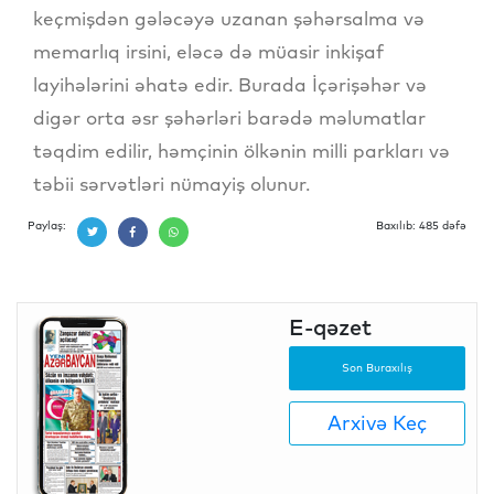
keçmişdən gələcəyə uzanan şəhərsalma və
memarlıq irsini, eləcə də müasir inkişaf
layihələrini əhatə edir. Burada İçərişəhər və
digər orta əsr şəhərləri barədə məlumatlar
təqdim edilir, həmçinin ölkənin milli parkları və
təbii sərvətləri nümayiş olunur.
Paylaş:
Baxılıb: 485 dəfə
E-qəzet
Son Buraxılış
Arxivə Keç