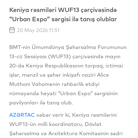
Keniya rəsmiləri WUF13 çərçivəsində
“Urban Expo” sərgisi ilə tanış olublar
20 May 2026 11:51
BMT-nin Ümumdünya Şəhərsalma Forumunun
13-cü Sessiyası (WUF13) çərçivəsində mayın
20-də Keniya Respublikasının torpaq, ictimai
işlər, mənzil və şəhər inkişafı naziri Alice
Muthoni Vahomenin rəhbərlik etdiyi
nümayəndə heyəti “Urban Expo” sərgisinin
pavilyonları ilə tanış olub.
AZƏRTAC
xəbər verir ki, Keniya rəsmilərini
WUF13-ün milli koordinatoru, Dövlət
Şəhərsalma və Arxitektura Komitəsinin sədri