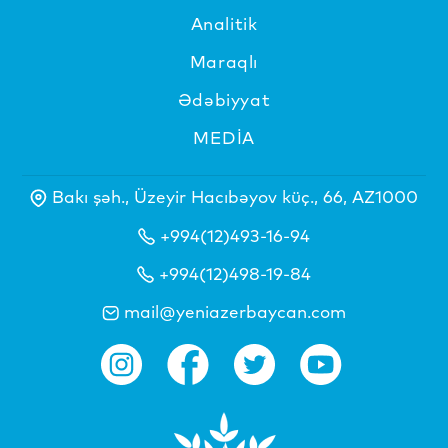
Analitik
Maraqlı
Ədəbiyyat
MEDİA
Bakı şəh., Üzeyir Hacıbəyov küç., 66, AZ1000
+994(12)493-16-94
+994(12)498-19-84
mail@yeniazerbaycan.com