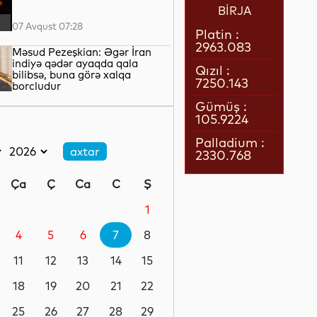
BİRJA
07 Avqust 07:28
Platin :
2963.083
Məsud Pezeşkian: Əgər İran
indiyə qədər ayaqda qala
Qızıl :
bilibsə, buna görə xalqa
7250.143
borcludur
06 Avqust 23:45
Gümüş :
105.9224
ÜST: Dünyada viral hepatitdən
hər gün təqribən 3,5 min nəfər
Palladium :
ölür
2330.768
06 Avqust 23:10
Ça
Ç
Ca
C
Ş
KL: “Qarabağ” səfərdən
məğlub qayıdır
1
4
5
6
7
8
06 Avqust 23:07
11
12
13
14
15
Baş Qərargah rəisi: İsrail
Qəzzada “proaktiv şəkildə
18
19
20
21
22
fəaliyyət göstərməyə" davam
edəcək
25
26
27
28
29
06 Avqust 22:42