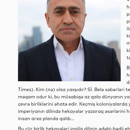
h
p
p
i
k
m
k
t
B
h
d
Times). Kim (nə) olsa yaxşıdır? Sİ. Belə xəbərləri t
məqam odur ki, bu müsabiqə az qala dünyanın yarısın
çevrə birliklərini əhatə edir. Keçmiş koloniyalarda 
imperiyanın dilində hekayələr yazaraq əsərlərini 
insan arxa planda qalıb...
Bu cür birlik hekayələri ingilis dilinin ədəbi-bədi