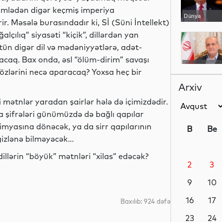
cümlədən digər keçmiş imperiya
Dünya
ir. Məsələ burasındadır ki, Sİ (Süni İntellekt)
alçılıq” siyasəti “kiçik”, dillərdən yan
ütün digər dil və mədəniyyətlərə, adət-
acaq. Bax onda, əsl “ölüm-dirim” savaşı
Dünya
 özlərini necə aparacaq? Yoxsa heç bir
Arxiv
 mətnlər yaradan şairlər hələ də içimizdədir.
a şifrələri günümüzdə də bağlı qapılar
Dünya
imyasına dönəcək, ya da sirr qapılarının
B
Be
zlənə bilməyəcək...
illərin “böyük” mətnləri “xilas” edəcək?
2
3
İdman
9
10
16
17
Baxılıb: 924 dəfə
Dünya
23
24