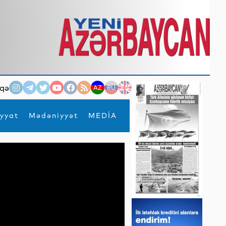
qə
AZ
RU
EN
yyat
Mədəniyyət
MEDİA
×