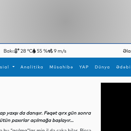
Bakı:
28 °C
55 %
9 m/s
Əla
sial
Analitika
Müsahibə
YAP
Dünya
Ədəbi
ya
İdman
Maraqlı
İdman
Yeni texnologiyalar
ap yaxşı da danışır. Fəqət qırx gün sonra
ütün paxırlar açılmağa başlayır...
ə bu “açılma”lar min il də çəkə bilər. Bircə