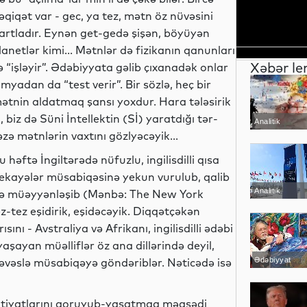
əqiqət var - gec, ya tez, mətn öz nüvəsini
artladır. Eynən get-gedə şişən, böyüyən
lanetlər kimi... Mətnlər də fizikanın qanunları
Xəbər le
lə “işləyir”. Ədəbiyyata gəlib çıxanadək onlar
imyadan da “test verir”. Bir sözlə, heç bir
ətnin aldatmaq şansı yoxdur. Hara tələsirik
i, biz də Süni İntellektin (Sİ) yaratdığı tər-
Analitik
əzə mətnlərin vaxtını gözlyəcəyik...
u həftə İngiltərədə nüfuzlu, ingilisdilli qısa
ekayələr müsabiqəsinə yekun vurulub, qalib
Analitik
ə müəyyənləşib (Mənbə: The New York
ez-tez eşidirik, eşidəcəyik. Diqqətçəkən
ı - Avstraliya və Afrikanı, ingilisdilli ədəbi
yaşayan müəlliflər öz ana dillərində deyil,
həvəslə müsabiqəyə göndəriblər. Nəticədə isə
Ədəbiyyat
i ehtiyatlarını qoruyub-yaşatmaq məqsədi