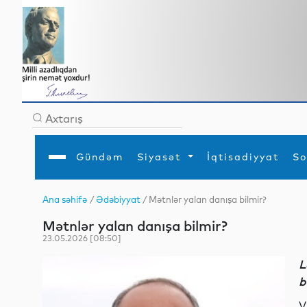
Gündəm
Siyasət
İqtisadiyyat
So
Ana səhifə
/
Ədəbiyyat
/ Mətnlər yalan danışa bilmir?
Ana səhifə
Ədəbiyyat
Siyasət
Sosial
Dün
Mətnlər yalan danışa bilmir?
Gündəm
MEDİA
Xarici siyasət
Turizm
İqtisadiyyat
Daxili siyasət
Elm
23.05.2026 [08:50]
YAP
Din
Analitika
Hadisə
L
Mədəniyyət
Diaspor
b
Müsahibə
V