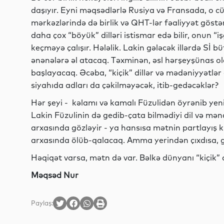
daşıyır. Eyni məqsədlərlə Rusiya və Fransada, o 
mərkəzlərində də birlik və QHT-lər fəaliyyət göstər
daha çox “böyük” dilləri istismar edə bilir, onun “işğ
keçməyə çalışır. Hələlik. Lakin gələcək illərdə Sİ b
ənənələrə əl atacaq. Təxminən, əsl hərşeyşünas ol
başlayacaq. Əcəba, “kiçik” dillər və mədəniyyətlər
siyahıda adları da çəkilməyəcək, itib-gedəcəklər?
Hər şeyi - kəlamı və kamalı Füzulidən öyrənib yeni
Lakin Füzulinin də gedib-çata bilmədiyi dil və mən
arxasında gözləyir - ya hansısa mətnin partlayış k
arxasında ölüb-qalacaq. Amma yerindən çıxdısa, gi
Həqiqət varsa, mətn də var. Bəlkə dünyanı “kiçik” d
Məqsəd Nur
Paylaş: