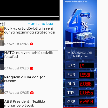
nti
Hamısına bax
Kiçik və orta dövlətlərin yeni
dünya nizamında strategiyası
07 Avqust 09:45
NATO-nun yeni təhlükəsizlik
MƏZƏNNƏLƏR
07.08.2026
fəlsəfəsi
1.7
07 Avqust 09:20
1.9591
Rənglərin dili ilə danışan
rəssam...
2.0816
0.0356
07 Avqust 09:05
ABŞ Prezidenti: Tezliklə
2.2873
müharibə bitəcək