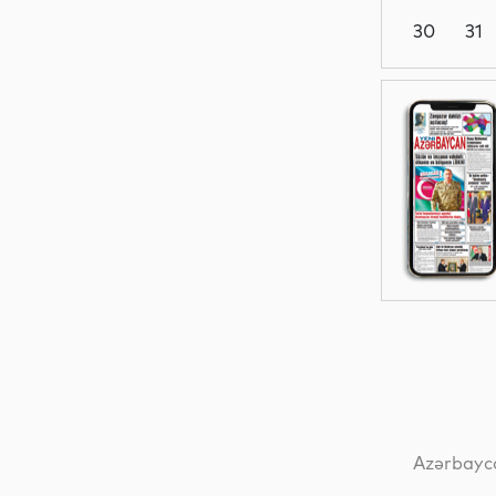
30
31
Dünya
Dünya
Dünya
Siyasət
Azərbayca