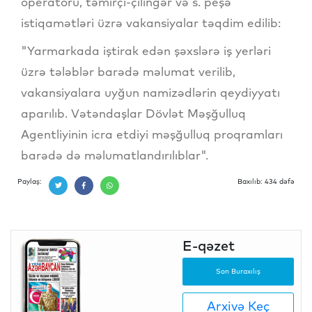
operatoru, təmirçi-çilingər və s. peşə
istiqamətləri üzrə vakansiyalar təqdim edilib:
"Yarmarkada iştirak edən şəxslərə iş yerləri
üzrə tələblər barədə məlumat verilib,
vakansiyalara uyğun namizədlərin qeydiyyatı
aparılıb. Vətəndaşlar Dövlət Məşğulluq
Agentliyinin icra etdiyi məşğulluq proqramları
barədə də məlumatlandırılıblar".
Paylaş:
Baxılıb: 434 dəfə
E-qəzet
Son Buraxılış
Arxivə Keç