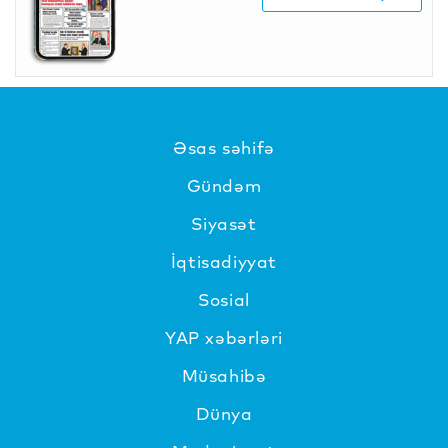
Əsas səhifə
Gündəm
Siyasət
İqtisadiyyat
Sosial
YAP xəbərləri
Müsahibə
Dünya