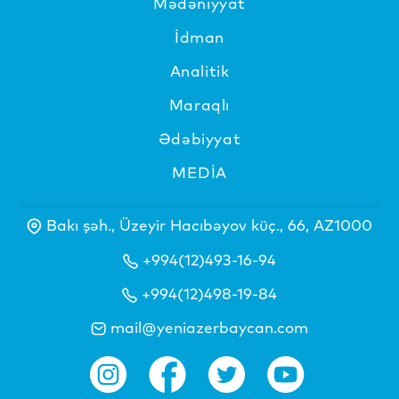
Mədəniyyat
İdman
Analitik
Maraqlı
Ədəbiyyat
MEDİA
Bakı şəh., Üzeyir Hacıbəyov küç., 66, AZ1000
+994(12)493-16-94
+994(12)498-19-84
mail@yeniazerbaycan.com