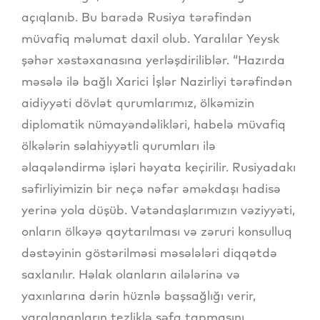
açıqlanıb. Bu barədə Rusiya tərəfindən
müvafiq məlumat daxil olub. Yaralılar Yeysk
şəhər xəstəxanasına yerləşdiriliblər. “Hazırda
məsələ ilə bağlı Xarici İşlər Nazirliyi tərəfindən
aidiyyəti dövlət qurumlarımız, ölkəmizin
diplomatik nümayəndəlikləri, habelə müvafiq
ölkələrin səlahiyyətli qurumları ilə
əlaqələndirmə işləri həyata keçirilir. Rusiyadakı
səfirliyimizin bir neçə nəfər əməkdaşı hadisə
yerinə yola düşüb. Vətəndaşlarımızın vəziyyəti,
onların ölkəyə qaytarılması və zəruri konsulluq
dəstəyinin göstərilməsi məsələləri diqqətdə
saxlanılır. Həlak olanların ailələrinə və
yaxınlarına dərin hüznlə başsağlığı verir,
yaralananların tezliklə şəfa tapmasını