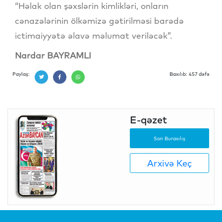
“Həlak olan şəxslərin kimlikləri, onların
cənazələrinin ölkəmizə gətirilməsi barədə
ictimaiyyətə əlavə məlumat veriləcək”.
Nardar BAYRAMLI
Paylaş:
Baxılıb: 457 dəfə
E-qəzet
Son Buraxılış
Arxivə Keç