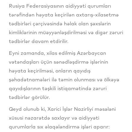
Rusiya Federasiyasının aidiyyəti qurumları
tərəfindən həyata keçirilən axtarış-xilasetmə
tədbirləri çərçivəsində həlak olan şəxslərin
kimliklərinin müəyyənləşdirilməsi və digər zəruri
tədbirlər davam etdirilir.
Eyni zamanda, xilas edilmiş Azərbaycan
vətəndaşları üçün sənədləşdirmə işlərinin
həyata keçirilməsi, onların qayıdış
şəhadətnamələri ilə təmin olunması və ölkəyə
qayıdışlarının təşkili istiqamətində zəruri
tədbirlər görülür.
Qeyd olunub ki, Xarici İşlər Nazirliyi məsələni
xüsusi nəzarətdə saxlayır və aidiyyəti
qurumlarla sıx əlaqələndirmə işləri aparır: