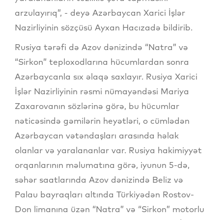
arzulayırıq”, - deyə Azərbaycan Xarici İşlər
Nazirliyinin sözçüsü Ayxan Hacızadə bildirib.
Rusiya tərəfi də Azov dənizində “Natra” və
“Sirkon” teploxodlarına hücumlardan sonra
Azərbaycanla sıx əlaqə saxlayır. Rusiya Xarici
İşlər Nazirliyinin rəsmi nümayəndəsi Mariya
Zaxarovanın sözlərinə görə, bu hücumlar
nəticəsində gəmilərin heyətləri, o cümlədən
Azərbaycan vətəndaşları arasında həlak
olanlar və yaralananlar var. Rusiya hakimiyyət
orqanlarının məlumatına görə, iyunun 5-də,
səhər saatlarında Azov dənizində Beliz və
Palau bayraqları altında Türkiyədən Rostov-
Don limanına üzən “Natra” və “Sirkon” motorlu