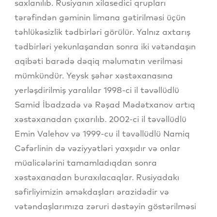
saxlanılıb. Rusiyanın xilasedici qrupları
tərəfindən gəminin limana gətirilməsi üçün
təhlükəsizlik tədbirləri görülür. Yalnız axtarış
tədbirləri yekunlaşandan sonra iki vətəndaşın
aqibəti barədə dəqiq məlumatın verilməsi
mümkündür. Yeysk şəhər xəstəxanasına
yerləşdirilmiş yaralılar 1998-ci il təvəllüdlü
Samid İbadzadə və Rəşad Mədətxanov artıq
xəstəxanadan çıxarılıb. 2002-ci il təvəllüdlü
Emin Valehov və 1999-cu il təvəllüdlü Namiq
Cəfərlinin də vəziyyətləri yaxşıdır və onlar
müalicələrini tamamladıqdan sonra
xəstəxanadan buraxılacaqlar. Rusiyadakı
səfirliyimizin əməkdaşları ərazidədir və
vətəndaşlarımıza zəruri dəstəyin göstərilməsi