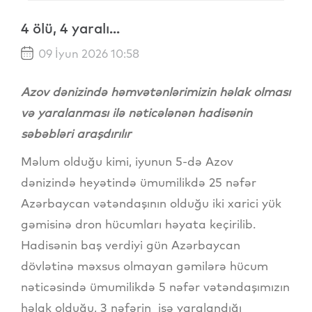
4 ölü, 4 yaralı...
09 İyun 2026 10:58
Azov dənizində həmvətənlərimizin həlak olması
və yaralanması ilə nəticələnən hadisənin
səbəbləri araşdırılır
Məlum olduğu kimi, iyunun 5-də Azov
dənizində heyətində ümumilikdə 25 nəfər
Azərbaycan vətəndaşının olduğu iki xarici yük
gəmisinə dron hücumları həyata keçirilib.
Hadisənin baş verdiyi gün Azərbaycan
dövlətinə məxsus olmayan gəmilərə hücum
nəticəsində ümumilikdə 5 nəfər vətəndaşımızın
həlak olduğu, 3 nəfərin isə yaralandığı