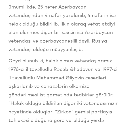
ümumilikdə, 25 nəfər Azərbaycan
vətəndaşından 4 nəfər yaralanıb, 4 nəfərin isə
həlak olduğu bildirilib. İlkin olaraq vəfat etdiyi
elan olunmuş digər bir şəxsin isə Azərbaycan
vətəndaşı və azərbaycanəsilli deyil, Rusiya
vətəndaşı olduğu müəyyənləşib.
Qeyd olunub ki, həlak olmuş vətəndaşlarımız -
1976-cı il təvəllüdlü Rəcəb Əhədovun və 1997-ci
il təvəllüdlü Məhəmməd Əliyevin cəsədləri
aşkarlanıb və cənazələrin ölkəmizə
göndərilməsi istiqamətində tədbirlər görülür:
“Həlak olduğu bildirilən digər iki vətəndaşımızın
heyətində olduqları “Zirkon” gəmisi partlayış
təhlükəsi olduğuna görə vurulduğu yerdə