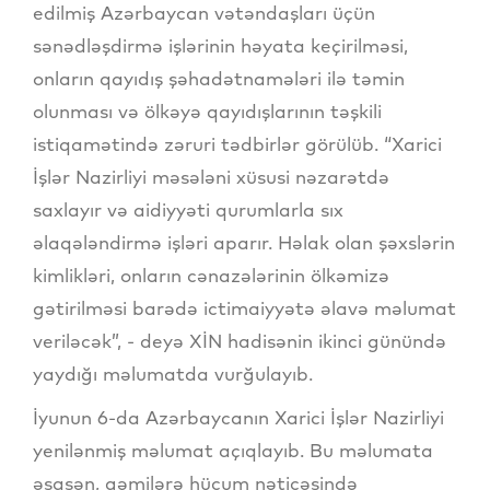
edilmiş Azərbaycan vətəndaşları üçün
sənədləşdirmə işlərinin həyata keçirilməsi,
onların qayıdış şəhadətnamələri ilə təmin
olunması və ölkəyə qayıdışlarının təşkili
istiqamətində zəruri tədbirlər görülüb. “Xarici
İşlər Nazirliyi məsələni xüsusi nəzarətdə
saxlayır və aidiyyəti qurumlarla sıx
əlaqələndirmə işləri aparır. Həlak olan şəxslərin
kimlikləri, onların cənazələrinin ölkəmizə
gətirilməsi barədə ictimaiyyətə əlavə məlumat
veriləcək”, - deyə XİN hadisənin ikinci günündə
yaydığı məlumatda vurğulayıb.
İyunun 6-da Azərbaycanın Xarici İşlər Nazirliyi
yenilənmiş məlumat açıqlayıb. Bu məlumata
əsasən, gəmilərə hücum nəticəsində