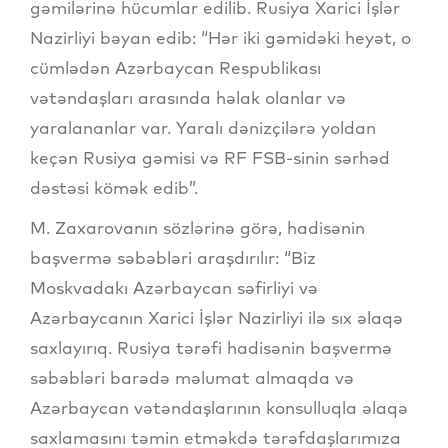
gəmilərinə hücumlar edilib. Rusiya Xarici İşlər
Nazirliyi bəyan edib: “Hər iki gəmidəki heyət, o
cümlədən Azərbaycan Respublikası
vətəndaşları arasında həlak olanlar və
yaralananlar var. Yaralı dənizçilərə yoldan
keçən Rusiya gəmisi və RF FSB-sinin sərhəd
dəstəsi kömək edib”.
M. Zaxarovanın sözlərinə görə, hadisənin
başvermə səbəbləri araşdırılır: “Biz
Moskvadakı Azərbaycan səfirliyi və
Azərbaycanın Xarici İşlər Nazirliyi ilə sıx əlaqə
saxlayırıq. Rusiya tərəfi hadisənin başvermə
səbəbləri barədə məlumat almaqda və
Azərbaycan vətəndaşlarının konsulluqla əlaqə
saxlamasını təmin etməkdə tərəfdaşlarımıza