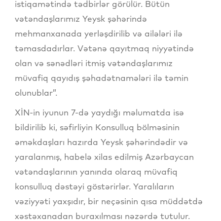
istiqamətində tədbirlər görülür. Bütün
vətəndaşlarımız Yeysk şəhərində
mehmanxanada yerləşdirilib və ailələri ilə
təmasdadırlar. Vətənə qayıtmaq niyyətində
olan və sənədləri itmiş vətəndaşlarımız
müvafiq qayıdış şəhadətnamələri ilə təmin
olunublar”.
XİN-in iyunun 7-də yaydığı məlumatda isə
bildirilib ki, səfirliyin Konsulluq bölməsinin
əməkdaşları hazırda Yeysk şəhərindədir və
yaralanmış, habelə xilas edilmiş Azərbaycan
vətəndaşlarının yanında olaraq müvafiq
konsulluq dəstəyi göstərirlər. Yaralıların
vəziyyəti yaxşıdır, bir neçəsinin qısa müddətdə
xəstəxanadan buraxılması nəzərdə tutulur.