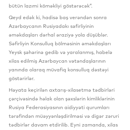
bütün lazımi köməkliyi göstərəcək”.
Qeyd edək ki, hadisə baş verəndən sonra
Azərbaycanın Rusiyadakı səfirliyinin
əməkdaşları dərhal əraziyə yola düşüblər.
Səfirliyin Konsulluq bölməsinin əməkdaşları
Yeysk şəhərinə gedib və yaralanmış, habelə
xilas edilmiş Azərbaycan vətəndaşlarının
yanında olaraq müvafiq konsulluq dəstəyi
göstərirlər.
Həyata keçirilən axtarış-xilasetmə tədbirləri
çərçivəsində həlak olan şəxslərin kimliklərinin
Rusiya Federasiyasının aidiyyəti qurumları
tərəfindən müəyyənləşdirilməsi və digər zəruri
tədbirlər davam etdirilib. Eyni zamanda, xilas