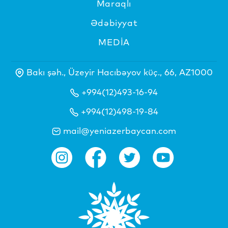
Maraqlı
Ədəbiyyat
MEDİA
Bakı şəh., Üzeyir Hacıbəyov küç., 66, AZ1000
+994(12)493-16-94
+994(12)498-19-84
mail@yeniazerbaycan.com