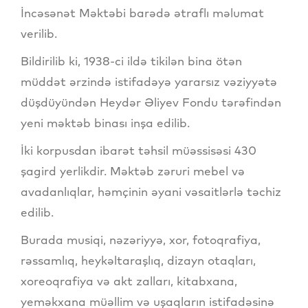
İncəsənət Məktəbi barədə ətraflı məlumat
verilib.
Bildirilib ki, 1938-ci ildə tikilən bina ötən
müddət ərzində istifadəyə yararsız vəziyyətə
düşdüyündən Heydər Əliyev Fondu tərəfindən
yeni məktəb binası inşa edilib.
İki korpusdan ibarət təhsil müəssisəsi 430
şagird yerlikdir. Məktəb zəruri mebel və
avadanlıqlar, həmçinin əyani vəsaitlərlə təchiz
edilib.
Burada musiqi, nəzəriyyə, xor, fotoqrafiya,
rəssamlıq, heykəltaraşlıq, dizayn otaqları,
xoreoqrafiya və akt zalları, kitabxana,
yeməkxana müəllim və uşaqların istifadəsinə