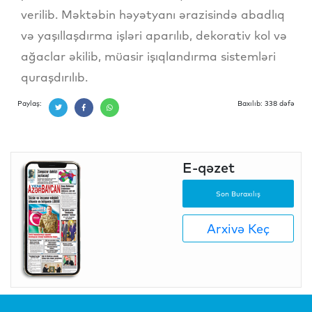
verilib. Məktəbin həyətyanı ərazisində abadlıq
və yaşıllaşdırma işləri aparılıb, dekorativ kol və
ağaclar əkilib, müasir işıqlandırma sistemləri
quraşdırılıb.
Paylaş:
Baxılıb: 338 dəfə
E-qəzet
Son Buraxılış
Arxivə Keç