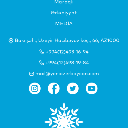
Maraqlı
Ədəbiyyat
MEDİA
Bakı şəh., Üzeyir Hacıbəyov küç., 66, AZ1000
+994(12)493-16-94
+994(12)498-19-84
mail@yeniazerbaycan.com