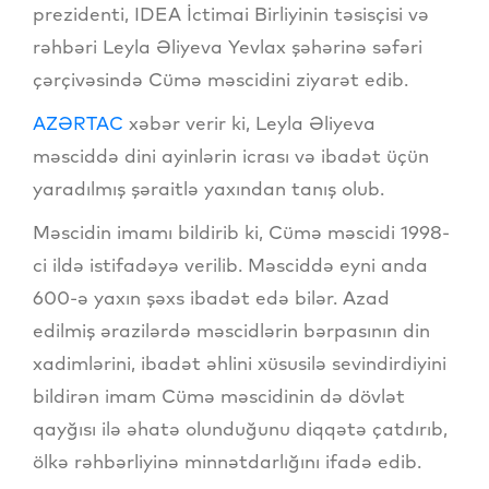
prezidenti, IDEA İctimai Birliyinin təsisçisi və
rəhbəri Leyla Əliyeva Yevlax şəhərinə səfəri
çərçivəsində Cümə məscidini ziyarət edib.
AZƏRTAC
xəbər verir ki, Leyla Əliyeva
məsciddə dini ayinlərin icrası və ibadət üçün
yaradılmış şəraitlə yaxından tanış olub.
Məscidin imamı bildirib ki, Cümə məscidi 1998-
ci ildə istifadəyə verilib. Məsciddə eyni anda
600-ə yaxın şəxs ibadət edə bilər. Azad
edilmiş ərazilərdə məscidlərin bərpasının din
xadimlərini, ibadət əhlini xüsusilə sevindirdiyini
bildirən imam Cümə məscidinin də dövlət
qayğısı ilə əhatə olunduğunu diqqətə çatdırıb,
ölkə rəhbərliyinə minnətdarlığını ifadə edib.