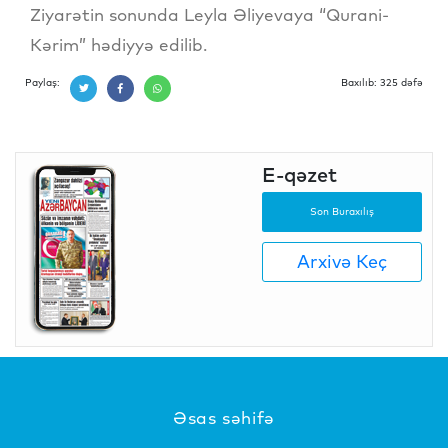
Ziyarətin sonunda Leyla Əliyevaya “Qurani-
Kərim” hədiyyə edilib.
Paylaş:
Baxılıb: 325 dəfə
E-qəzet
Son Buraxılış
Arxivə Keç
Əsas səhifə