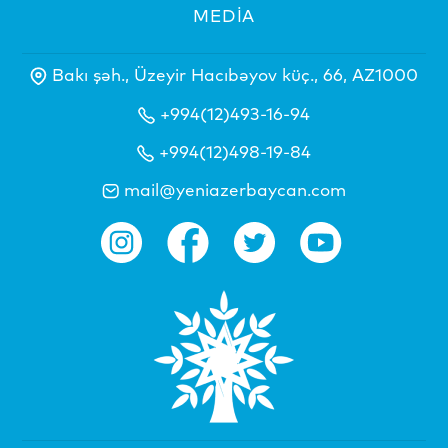
MEDİA
Bakı şəh., Üzeyir Hacıbəyov küç., 66, AZ1000
+994(12)493-16-94
+994(12)498-19-84
mail@yeniazerbaycan.com