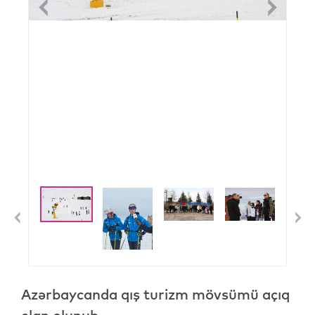
Previous
Nex
Previous
N
Azərbaycanda qış turizm mövsümü açıq