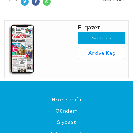
E-qəzet
Son Buraxılış
Arxivə Keç
Əsas səhifə
Gündəm
Siyasət