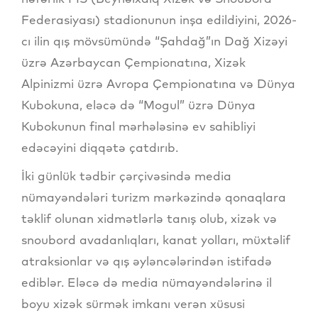
Federasiyası) stadionunun inşa edildiyini, 2026-
cı ilin qış mövsümündə “Şahdağ”ın Dağ Xizəyi
üzrə Azərbaycan Çempionatına, Xizək
Alpinizmi üzrə Avropa Çempionatına və Dünya
Kubokuna, eləcə də “Mogul” üzrə Dünya
Kubokunun final mərhələsinə ev sahibliyi
edəcəyini diqqətə çatdırıb.
İki günlük tədbir çərçivəsində media
nümayəndələri turizm mərkəzində qonaqlara
təklif olunan xidmətlərlə tanış olub, xizək və
snoubord avadanlıqları, kanat yolları, müxtəlif
atraksionlar və qış əyləncələrindən istifadə
ediblər. Eləcə də media nümayəndələrinə il
boyu xizək sürmək imkanı verən xüsusi