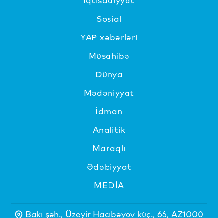
İqtisadiyyat
Sosial
YAP xəbərləri
Müsahibə
Dünya
Mədəniyyat
İdman
Analitik
Maraqlı
Ədəbiyyat
MEDİA
Bakı şəh., Üzeyir Hacıbəyov küç., 66, AZ1000