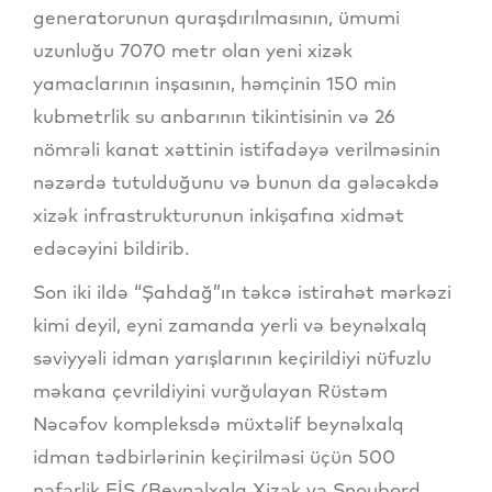
generatorunun quraşdırılmasının, ümumi
uzunluğu 7070 metr olan yeni xizək
yamaclarının inşasının, həmçinin 150 min
kubmetrlik su anbarının tikintisinin və 26
nömrəli kanat xəttinin istifadəyə verilməsinin
nəzərdə tutulduğunu və bunun da gələcəkdə
xizək infrastrukturunun inkişafına xidmət
edəcəyini bildirib.
Son iki ildə “Şahdağ”ın təkcə istirahət mərkəzi
kimi deyil, eyni zamanda yerli və beynəlxalq
səviyyəli idman yarışlarının keçirildiyi nüfuzlu
məkana çevrildiyini vurğulayan Rüstəm
Nəcəfov kompleksdə müxtəlif beynəlxalq
idman tədbirlərinin keçirilməsi üçün 500
nəfərlik FİS (Beynəlxalq Xizək və Snoubord