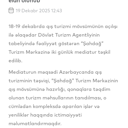
elan olunub
19 Dekabr 2025 12:43
18-19 dekabrda qış turizmi mövsümünün açılışı
ilə əlaqədar Dövlət Turizm Agentliyinin
tabeliyində fəaliyyət göstərən “Şahdağ”
Turizm Mərkəzinə iki günlük mediatur təşkil
edilib.
Mediaturun məqsədi Azərbaycanda qış
turizminin təşviqi, “Şahdağ” Turizm Mərkəzinin
qış mövsümünə hazırlığı, qonaqlara təqdim
olunan turizm məhsullarının tanıdılması, o
cümlədən kompleksdə aparılan işlər və
yeniliklər haqqında ictimaiyyəti
məlumatlandırmaqdır.