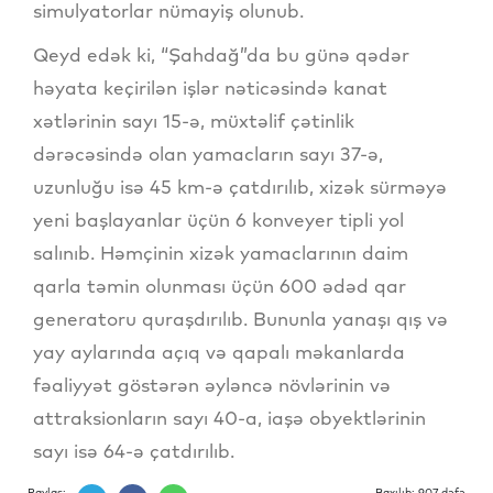
simulyatorlar nümayiş olunub.
Qeyd edək ki, “Şahdağ”da bu günə qədər
həyata keçirilən işlər nəticəsində kanat
xətlərinin sayı 15-ə, müxtəlif çətinlik
dərəcəsində olan yamacların sayı 37-ə,
uzunluğu isə 45 km-ə çatdırılıb, xizək sürməyə
yeni başlayanlar üçün 6 konveyer tipli yol
salınıb. Həmçinin xizək yamaclarının daim
qarla təmin olunması üçün 600 ədəd qar
generatoru quraşdırılıb. Bununla yanaşı qış və
yay aylarında açıq və qapalı məkanlarda
fəaliyyət göstərən əyləncə növlərinin və
attraksionların sayı 40-a, iaşə obyektlərinin
sayı isə 64-ə çatdırılıb.
Paylaş:
Baxılıb: 907 dəfə