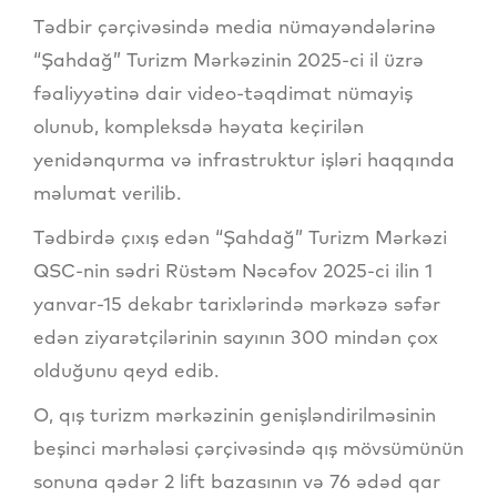
Tədbir çərçivəsində media nümayəndələrinə
“Şahdağ” Turizm Mərkəzinin 2025-ci il üzrə
fəaliyyətinə dair video-təqdimat nümayiş
olunub, kompleksdə həyata keçirilən
yenidənqurma və infrastruktur işləri haqqında
məlumat verilib.
Tədbirdə çıxış edən “Şahdağ” Turizm Mərkəzi
QSC-nin sədri Rüstəm Nəcəfov 2025-ci ilin 1
yanvar-15 dekabr tarixlərində mərkəzə səfər
edən ziyarətçilərinin sayının 300 mindən çox
olduğunu qeyd edib.
O, qış turizm mərkəzinin genişləndirilməsinin
beşinci mərhələsi çərçivəsində qış mövsümünün
sonuna qədər 2 lift bazasının və 76 ədəd qar