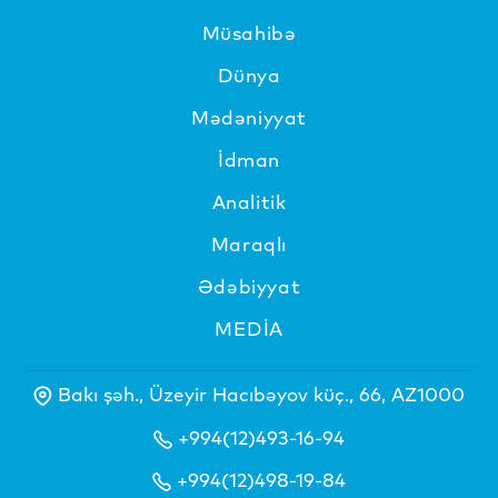
Müsahibə
Dünya
Mədəniyyat
İdman
Analitik
Maraqlı
Ədəbiyyat
MEDİA
Bakı şəh., Üzeyir Hacıbəyov küç., 66, AZ1000
+994(12)493-16-94
+994(12)498-19-84