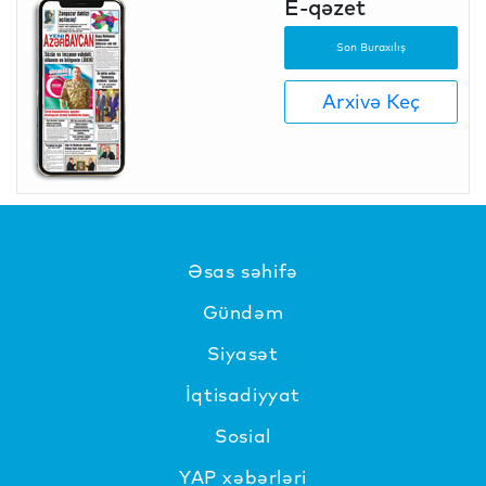
E-qəzet
Son Buraxılış
Arxivə Keç
Əsas səhifə
Gündəm
Siyasət
İqtisadiyyat
Sosial
YAP xəbərləri