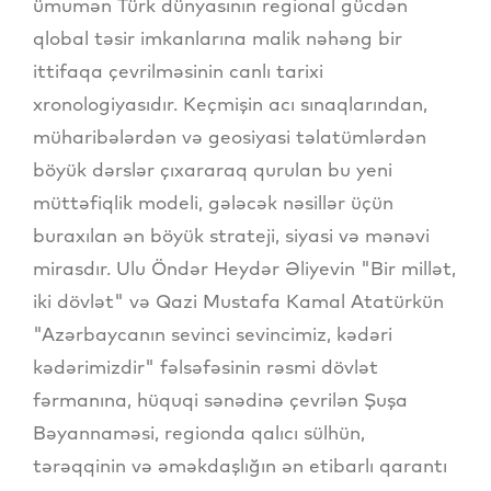
ümumən Türk dünyasının regional gücdən
qlobal təsir imkanlarına malik nəhəng bir
ittifaqa çevrilməsinin canlı tarixi
xronologiyasıdır. Keçmişin acı sınaqlarından,
müharibələrdən və geosiyasi təlatümlərdən
böyük dərslər çıxararaq qurulan bu yeni
müttəfiqlik modeli, gələcək nəsillər üçün
buraxılan ən böyük strateji, siyasi və mənəvi
mirasdır. Ulu Öndər Heydər Əliyevin "Bir millət,
iki dövlət" və Qazi Mustafa Kamal Atatürkün
"Azərbaycanın sevinci sevincimiz, kədəri
kədərimizdir" fəlsəfəsinin rəsmi dövlət
fərmanına, hüquqi sənədinə çevrilən Şuşa
Bəyannaməsi, regionda qalıcı sülhün,
tərəqqinin və əməkdaşlığın ən etibarlı qarantı