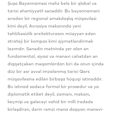
Şuşa Bəyannaməsi məhz belə bir qlobal və
tarixi əhəmiyyətli sənəddir. Bu bəyannaməni
sıradan bir regional əməkdaşlıq müqaviləsi
kimi deyil, Avrasiya məkanında yeni
təhlükəsizlik arxitekturasını müəyyən edən
strateji bir kompas kimi qiymətləndirmək
lazımdır. Sənədin mətnində yer alan ən
fundamental, siyasi və mənəvi cəhətdən ən
diqqətçəkən məqamlardan biri də onun içində
düz bir əsr əvvəl imzalanmış tarixi Qars
müqaviləsinə edilən birbaşa hüquqi istinaddır.
Bu istinad sadəcə formal bir prosedur və ya
diplomatik etiket deyil, zamanı, məkanı,
keçmişi və gələcəyi vahid bir milli iradədə
birləşdirən, dərin rəmzi məna daşıyan mənəvi-