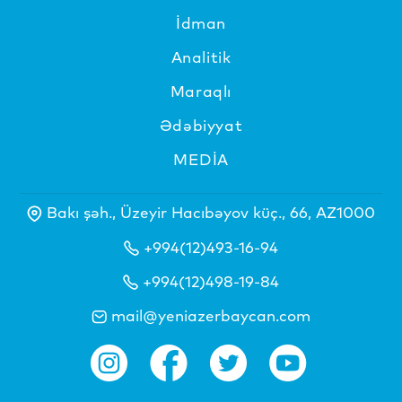
İdman
Analitik
Maraqlı
Ədəbiyyat
MEDİA
Bakı şəh., Üzeyir Hacıbəyov küç., 66, AZ1000
+994(12)493-16-94
+994(12)498-19-84
mail@yeniazerbaycan.com