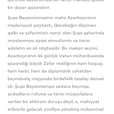
bir dəyər qazandırır.
​Şuşa Bəyannaməsinin məhz Azərbaycanın
mədəniyyət paytaxtı, Qarabağın döyünən
qəlbi və zəfərimizin rəmzi olan Şuşa şəhərində
imzalanması siyasi simvolizmin və tarixi
ədalətin ən ali nöqtəsidir. Bu məkan seçimi,
Azərbaycanın 44 günlük Vətən müharibəsində
qazandığı böyük Zəfər reallığının həm hüquqi,
həm hərbi, həm də diplomatik cəhətdən
beynəlxalq miqyasda birdəfəlik təsdiqi demək
idi. Şuşa Bəyannaməsi sadəcə keçmişə,
əcdadların ruhuna və tarixi müqavilələrə
verilən bir ehtiram duruşu deyil; o, mahiyyət
etibarilə gələcək yüzilliyə yönəlmiş mükəmməl