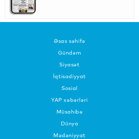
Əsas səhifə
Gündəm
Siyasət
İqtisadiyyat
Sosial
YAP xəbərləri
Müsahibə
Dünya
Mədəniyyat