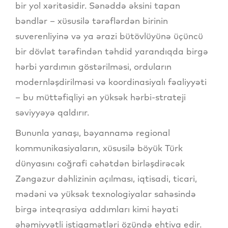
bir yol xəritəsidir. Sənəddə əksini tapan
bəndlər – xüsusilə tərəflərdən birinin
suverenliyinə və ya ərazi bütövlüyünə üçüncü
bir dövlət tərəfindən təhdid yarandıqda birgə
hərbi yardımın göstərilməsi, orduların
modernləşdirilməsi və koordinasiyalı fəaliyyəti
– bu müttəfiqliyi ən yüksək hərbi-strateji
səviyyəyə qaldırır.
​Bununla yanaşı, bəyannamə regional
kommunikasiyaların, xüsusilə böyük Türk
dünyasını coğrafi cəhətdən birləşdirəcək
Zəngəzur dəhlizinin açılması, iqtisadi, ticari,
mədəni və yüksək texnologiyalar sahəsində
birgə inteqrasiya addımları kimi həyati
əhəmiyyətli istiqamətləri özündə ehtiva edir.