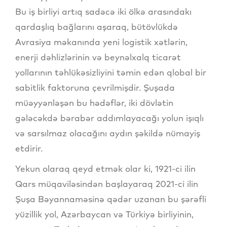
Bu iş birliyi artıq sadəcə iki ölkə arasındakı
qardaşlıq bağlarını aşaraq, bütövlükdə
Avrasiya məkanında yeni logistik xətlərin,
enerji dəhlizlərinin və beynəlxalq ticarət
yollarının təhlükəsizliyini təmin edən qlobal bir
sabitlik faktoruna çevrilmişdir. Şuşada
müəyyənləşən bu hədəflər, iki dövlətin
gələcəkdə bərabər addımlayacağı yolun işıqlı
və sarsılmaz olacağını aydın şəkildə nümayiş
etdirir.
​Yekun olaraq qeyd etmək olar ki, 1921-ci ilin
Qars müqaviləsindən başlayaraq 2021-ci ilin
Şuşa Bəyannaməsinə qədər uzanan bu şərəfli
yüzillik yol, Azərbaycan və Türkiyə birliyinin,