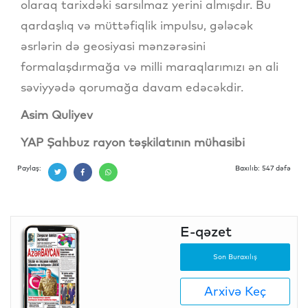
olaraq tarixdəki sarsılmaz yerini almışdır. Bu
qardaşlıq və müttəfiqlik impulsu, gələcək
əsrlərin də geosiyasi mənzərəsini
formalaşdırmağa və milli maraqlarımızı ən ali
səviyyədə qorumağa davam edəcəkdir.
Asim Quliyev
YAP Şahbuz rayon təşkilatının mühasibi
Paylaş:
Baxılıb: 547 dəfə
E-qəzet
Son Buraxılış
Arxivə Keç