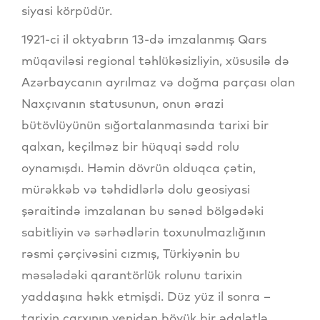
siyasi körpüdür.
​1921-ci il oktyabrın 13-də imzalanmış Qars
müqaviləsi regional təhlükəsizliyin, xüsusilə də
Azərbaycanın ayrılmaz və doğma parçası olan
Naxçıvanın statusunun, onun ərazi
bütövlüyünün sığortalanmasında tarixi bir
qalxan, keçilməz bir hüquqi sədd rolu
oynamışdı. Həmin dövrün olduqca çətin,
mürəkkəb və təhdidlərlə dolu geosiyasi
şəraitində imzalanan bu sənəd bölgədəki
sabitliyin və sərhədlərin toxunulmazlığının
rəsmi çərçivəsini cızmış, Türkiyənin bu
məsələdəki qarantörlük rolunu tarixin
yaddaşına həkk etmişdi. Düz yüz il sonra –
tarixin çarxının yenidən böyük bir ədalətlə