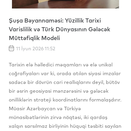
Şuşa Bəyannaməsi: Yüzillik Tarixi
Varislilik və Türk Dünyasının Gələcək
Müttəfiqlik Modeli
11 İyun 2026 11:52
​Tarixin elə həlledici məqamları və elə unikal
coğrafiyaları var ki, orada atılan siyasi imzalar
sadəcə bir dövrün cari reallıqlarını deyil, bütöv
bir əsrin geosiyasi mənzərəsini və gələcək
onilliklərin strateji koordinatlarını formalaşdırır.
Müasir Azərbaycan və Türkiyə
münasibətlərinin zirvə nöqtəsi, iki qardaş
xalqın sarsılmaz birliyinin hüquqi təsbiti sayılan