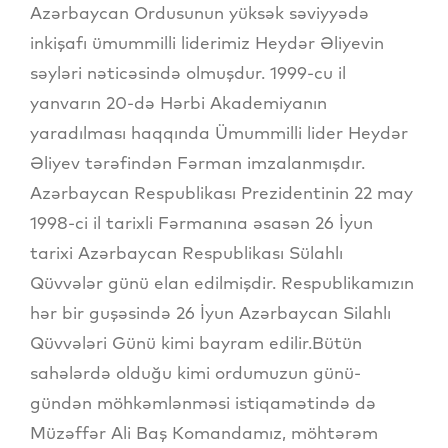
Azərbaycan Ordusunun yüksək səviyyədə
inkişafı ümummilli liderimiz Heydər Əliyevin
səyləri nəticəsində olmuşdur. 1999-cu il
yanvarın 20-də Hərbi Akademiyanın
yaradılması haqqında Ümummilli lider Heydər
Əliyev tərəfindən Fərman imzalanmışdır.
Azərbaycan Respublikası Prezidentinin 22 may
1998-ci il tarixli Fərmanına əsasən 26 İyun
tarixi Azərbaycan Respublikası Sülahlı
Qüvvələr günü elan edilmişdir. Respublikamızın
hər bir guşəsində 26 İyun Azərbaycan Silahlı
Qüvvələri Günü kimi bayram edilir.Bütün
sahələrdə olduğu kimi ordumuzun günü-
gündən möhkəmlənməsi istiqamətində də
Müzəffər Ali Baş Komandamız, möhtərəm