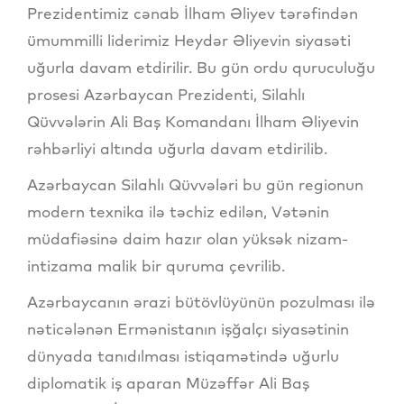
Prezidentimiz cənab İlham Əliyev tərəfindən
ümummilli liderimiz Heydər Əliyevin siyasəti
uğurla davam etdirilir. Bu gün ordu quruculuğu
prosesi Azərbaycan Prezidenti, Silahlı
Qüvvələrin Ali Baş Komandanı İlham Əliyevin
rəhbərliyi altında uğurla davam etdirilib.
Azərbaycan Silahlı Qüvvələri bu gün regionun
modern texnika ilə təchiz edilən, Vətənin
müdafiəsinə daim hazır olan yüksək nizam-
intizama malik bir quruma çevrilib.
Azərbaycanın ərazi bütövlüyünün pozulması ilə
nəticələnən Ermənistanın işğalçı siyasətinin
dünyada tanıdılması istiqamətində uğurlu
diplomatik iş aparan Müzəffər Ali Baş