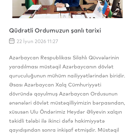
Qüdrətli Ordumuzun şanlı tarixi
22 İyun 2026 11:27
Azərbaycan Respublikası Silahlı Qüvvələrinin
yaradılması müstəqil Azərbaycanın dövlət
quruculuğunun mühüm nailiyyətlərindən biridir.
Əsası Azərbaycan Xalq Cümhuriyyəti
dövründə qoyulmuş Azərbaycan Ordusunun
ənənələri dövlət müstəqilliyimizin bərpasından,
xüsusən Ulu Öndərimiz Heydər Əliyevin xalqın
təkidli tələbi ilə ikinci dəfə hakimiyyətə
qayıdışından sonra inkişaf etmişdir. Müstəqil