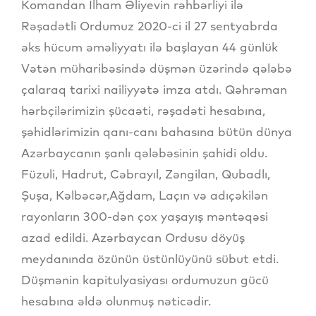
Komandan İlham Əliyevin rəhbərliyi ilə
Rəşadətli Ordumuz 2020-ci il 27 sentyabrda
əks hücum əməliyyatı ilə başlayan 44 günlük
Vətən müharibəsində düşmən üzərində qələbə
çalaraq tarixi nailiyyətə imza atdı. Qəhrəman
hərbçilərimizin şücaəti, rəşadəti hesabına,
şəhidlərimizin qanı-canı bahasına bütün dünya
Azərbaycanın şanlı qələbəsinin şahidi oldu.
Füzuli, Hadrut, Cəbrayıl, Zəngilan, Qubadlı,
Şuşa, Kəlbəcər,Ağdam, Laçın və adıçəkilən
rayonların 300-dən çox yaşayış məntəqəsi
azad edildi. Azərbaycan Ordusu döyüş
meydanında özünün üstünlüyünü sübut etdi.
Düşmənin kapitulyasiyası ordumuzun gücü
hesabına əldə olunmuş nəticədir.