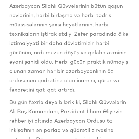
Azərbaycan Silahlı Qüvvələrinin bütün qoşun
növlərinin, hərbi birləşmə və hərbi tədris
müəssisələrinin şəxsi heyətlərinin, hərbi
texnikaların iştirak etdiyi Zəfər paradında ölkə
ictimaiyyəti bir daha dövlətimizin hərbi
gücünün, ordumuzun döyüş və qələbə əzminin
əyani şahidi oldu. Hərbi gücün praktik nümayiş
olunan zaman hər bir azərbaycanlının öz
ordusunun qüdrətinə olan inamını, qürur və
fəxarətini qat-qat artırdı.
Bu gün fəxrlə deyə bilərik ki, Silahlı Qüvvələrin
Ali Baş Komandanı, Prezident İlham Əliyevin
rəhbərliyi altında Azərbaycan Ordusu öz
inkişafının ən parlaq və qüdrətli zirvəsinə