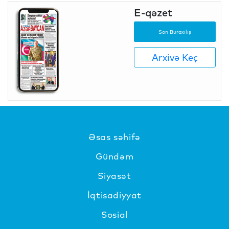
E-qəzet
Son Buraxılış
Arxivə Keç
Əsas səhifə
Gündəm
Siyasət
İqtisadiyyat
Sosial