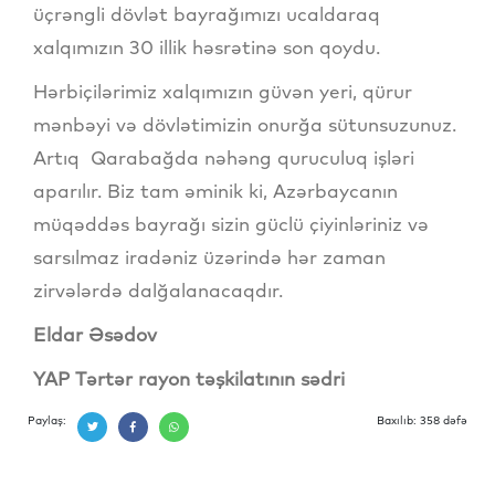
üçrəngli dövlət bayrağımızı ucaldaraq
xalqımızın 30 illik həsrətinə son qoydu.
Hərbiçilərimiz xalqımızın güvən yeri, qürur
mənbəyi və dövlətimizin onurğa sütunsuzunuz.
Artıq Qarabağda nəhəng quruculuq işləri
aparılır. Biz tam əminik ki, Azərbaycanın
müqəddəs bayrağı sizin güclü çiyinləriniz və
sarsılmaz iradəniz üzərində hər zaman
zirvələrdə dalğalanacaqdır.
Eldar Əsədov
YAP Tərtər rayon təşkilatının sədri
Paylaş:
Baxılıb: 358 dəfə