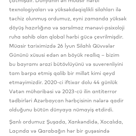
çatmışdır. Dünyanın ən müasir hərbi
texnologiyaları və yüksəkdəqiqlikli silahları ilə
təchiz olunmuş ordumuz, eyni zamanda yüksək
döyüş hazırlığına və sarsılmaz mənəvi-psixoloji
ruha sahib olan qlobal hərbi gücə çevrilmişdir.
Müasir tariximizdə 26 İyun Silahlı Qüvvələr
Gününü xüsusi edən ən böyük reallıq – bizim
bu bayramı ərazi bütövlüyünü və suverenliyini
tam bərpa etmiş qalib bir millət kimi qeyd
etməyimizdir. 2020-ci iftixar dolu 44 günlük
Vətən müharibəsi və 2023-cü ilin antiterror
tədbirləri Azərbaycan hərbçisinin nələrə qadir
olduğunu bütün dünyaya nümayiş etdirdi.
Şanlı ordumuz Şuşada, Xankəndidə, Xocalıda,
Laçında və Qarabağın hər bir guşəsində