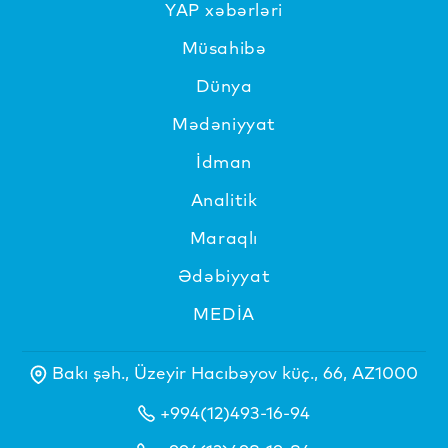
YAP xəbərləri
Müsahibə
Dünya
Mədəniyyat
İdman
Analitik
Maraqlı
Ədəbiyyat
MEDİA
Bakı şəh., Üzeyir Hacıbəyov küç., 66, AZ1000
+994(12)493-16-94