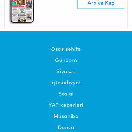
Arxivə Keç
Əsas səhifə
Gündəm
Siyasət
İqtisadiyyat
Sosial
YAP xəbərləri
Müsahibə
Dünya