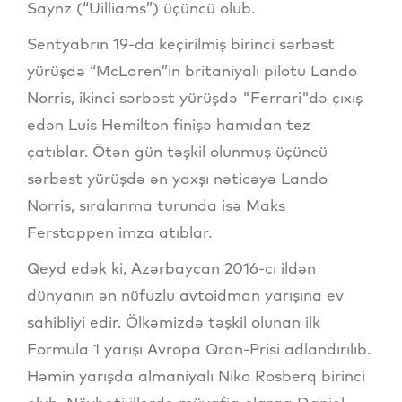
Saynz (“Uilliams”) üçüncü olub.
Sentyabrın 19-da keçirilmiş birinci sərbəst
yürüşdə “McLaren”in britaniyalı pilotu Lando
Norris, ikinci sərbəst yürüşdə "Ferrari"də çıxış
edən Luis Hemilton finişə hamıdan tez
çatıblar. Ötən gün təşkil olunmuş üçüncü
sərbəst yürüşdə ən yaxşı nəticəyə Lando
Norris, sıralanma turunda isə Maks
Ferstappen imza atıblar.
Qeyd edək ki, Azərbaycan 2016-cı ildən
dünyanın ən nüfuzlu avtoidman yarışına ev
sahibliyi edir. Ölkəmizdə təşkil olunan ilk
Formula 1 yarışı Avropa Qran-Prisi adlandırılıb.
Həmin yarışda almaniyalı Niko Rosberq birinci