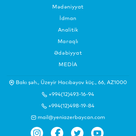
Mədəniyyat
İdman
Analitik
Maraqlı
Ədəbiyyat
MEDİA
Bakı şəh., Üzeyir Hacıbəyov küç., 66, AZ1000
+994(12)493-16-94
+994(12)498-19-84
mail@yeniazerbaycan.com